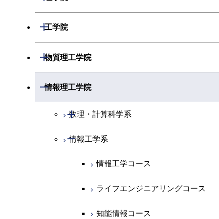
開閉
数学系
開閉
工学院
開閉
物理学系
数学コース
開閉
機械系
開閉
物質理工学院
開閉
化学系
物理学コース
開閉
システム制御系
機械コース
開閉
材料系
開閉
情報理工学院
開閉
地球惑星科学系
物質・情報卓越コース
化学コース
開閉
電気電子系
エネルギーコース
システム制御コース
開閉
応用化学系
材料コース
開閉
数理・計算科学系
専門科目
エネルギーコース
地球惑星科学コース
開閉
情報通信系
エネルギー・情報コース
エンジニアリングデザインコース
電気電子コース
専門科目
エネルギーコース
応用化学コース
開閉
情報工学系
数理・計算科学コース
エネルギー・情報コース
地球生命コース
開閉
経営工学系
エンジニアリングデザインコース
人間医療科学技術コース
エネルギーコース
情報通信コース
エネルギー・情報コース
エネルギーコース
知能情報コース
情報工学コース
物質・情報卓越コース
専門科目
ライフエンジニアリングコース
エネルギー・情報コース
エンジニアリングデザインコース
経営工学コース
ライフエンジニアリングコース
エネルギー・情報コース
ライフエンジニアリングコース
原子核工学コース
ライフエンジニアリングコース
ライフエンジニアリングコース
エンジニアリングデザインコース
原子核工学コース
ライフエンジニアリングコース
知能情報コース