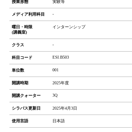
授業形態
実験等
-
メディア利用科目
曜日・時限
インターンシップ
(講義室)
-
クラス
ESI.B503
科目コード
0
0
1
単位数
開講時期
2025年度
3Q
開講クォーター
シラバス更新日
2025年4月3日
使用言語
日本語