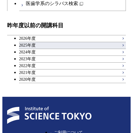
物質・情報卓越コース
医歯学系のシラバス検索
都市・環境学コース
開閉
技術経営専門職学位課程
エネルギー・情報コース
イノベーション科学コース
教職科目
昨年度以前の開講科目
専門科目
エンジニアリングデザイン
人間医療科学技術コース
技術経営専門職学位課程
キャリア科目
コース
2026年度
アントレプレナーシップ科目
2025年度
原子核工学コース
2024年度
2023年度
広域教養科目
物質・情報卓越コース
2022年度
2021年度
2020年度
ご利用について