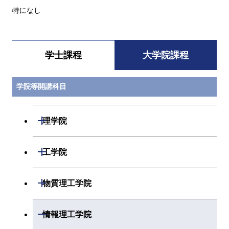
特になし
学士課程
大学院課程
学院等開講科目
開閉
理学院
開閉
数学系
開閉
工学院
開閉
物理学系
数学コース
開閉
機械系
開閉
物質理工学院
開閉
化学系
物理学コース
開閉
システム制御系
機械コース
開閉
材料系
開閉
情報理工学院
開閉
地球惑星科学系
物質・情報卓越コース
化学コース