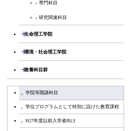
専門科目
研究関連科目
開閉
生命理工学院
開閉
生命理工学系
開閉
環境・社会理工学院
専門科目
生命理工学コース
開閉
建築学系
開閉
教養科目群
ライフエンジニアリングコ
開閉
土木・環境工学系
建築学コース
文系教養科目
大学院課程を切り替える
ース
学院等開講科目
開閉
融合理工学系
エンジニアリングデザイン
土木工学コース
英語科目
地球生命コース
コース
学位プログラムとして特別に設けた教育課程
開閉
社会・人間科学系
エンジニアリングデザイン
地球環境共創コース
第二外国語科目
人間医療科学技術コース
都市・環境学コース
コース
H27年度以前入学者向け
開閉
イノベーション科学系
エネルギーコース
社会・人間科学コース
日本語・日本文化科目