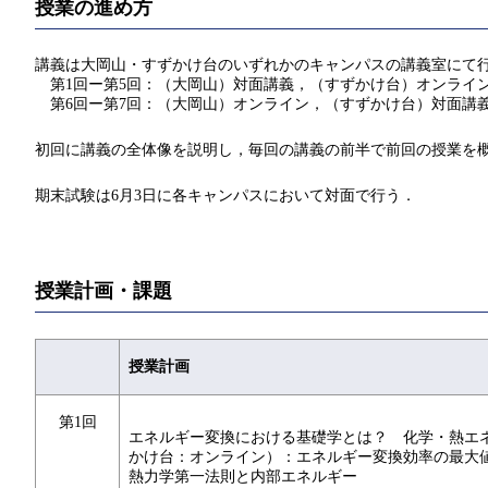
授業の進め方
講義は大岡山・すずかけ台のいずれかのキャンパスの講義室にて
第1回ー第5回：（大岡山）対面講義，（すずかけ台）オンライ
第6回ー第7回：（大岡山）オンライン，（すずかけ台）対面講
初回に講義の全体像を説明し，毎回の講義の前半で前回の授業を
期末試験は6月3日に各キャンパスにおいて対面で行う．
授業計画・課題
授業計画
第1回
エネルギー変換における基礎学とは？ 化学・熱エ
かけ台：オンライン）：エネルギー変換効率の最大
熱力学第一法則と内部エネルギー