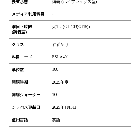
授業形態
講義 (ハイフレックス型)
-
メディア利用科目
曜日・時限
火1-2 (G1-109(G115))
(講義室)
クラス
すずかけ
ESI.A401
科目コード
1
0
0
単位数
開講時期
2025年度
1Q
開講クォーター
シラバス更新日
2025年4月3日
使用言語
英語