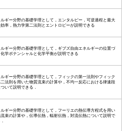
ネルギー分野の基礎学理として，エンタルピー，可逆過程と最大
換効率，熱力学第二法則とエントロピーが説明できる
ネルギー分野の基礎学理として，ギブズ自由エネルギーの位置づ
，化学ポテンシャルと化学平衡が説明できる
ネルギー分野の基礎学理として，フィックの第一法則やフィック
第二法則を用いた物質流束の計算や，不均一反応における律速段
について説明できる．
ネルギー分野の基礎学理として，フーリエの熱伝導方程式を用い
熱流束の計算や，伝導伝熱，輻射伝熱，対流伝熱について説明で
る．