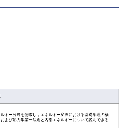
．
題
ネルギー分野を俯瞰し，エネルギー変換における基礎学理の概
，および熱力学第一法則と内部エネルギーについて説明できる