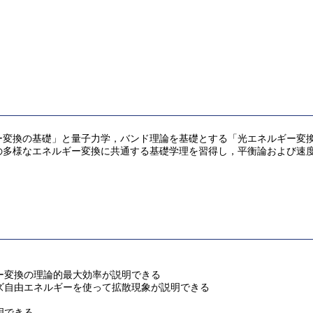
ギー変換の基礎」と量子力学，バンド理論を基礎とする「光エネルギー変
どの多様なエネルギー変換に共通する基礎学理を習得し，平衡論および速
ギー変換の理論的最大効率が説明できる
ブズ自由エネルギーを使って拡散現象が説明できる
明できる