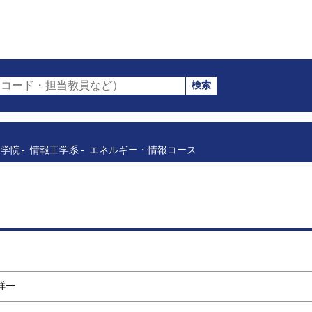
検索
コード・担当教員など）
工学院
情報工学系
エネルギー・情報コース
 祥一