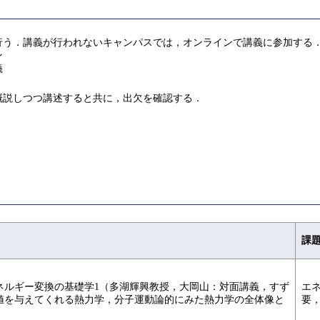
行う．講義が行われないキャンパスでは，オンラインで講義に参加する
ン
義
概説しつつ講述すると共に，出欠を確認する．
課
ネルギー変換の基礎学1（多湖輝興教授，大岡山：対面講義，すず
エ
値を与えてくれる熱力学，分子運動論的にみた熱力学の全体像と
要