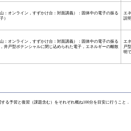
岡山：オンライン，すずかけ台：対面講義）：固体中の電子の振る
エ
子）
説
岡山：オンライン，すずかけ台：対面講義）：固体中の電子の振る
エ
式，井戸型ポテンシャルに閉じ込められた電子，エネルギーの離散
戸
明
する予習と復習（課題含む）をそれぞれ概ね100分を目安に行うこと．