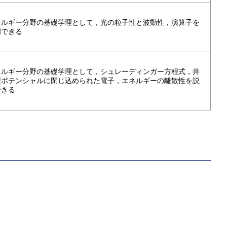
ネルギー分野の基礎学理として，光の粒子性と波動性，演算子を
明できる
ネルギー分野の基礎学理として，シュレーディンガー方程式，井
型ポテンシャルに閉じ込められた電子，エネルギーの離散性を説
できる