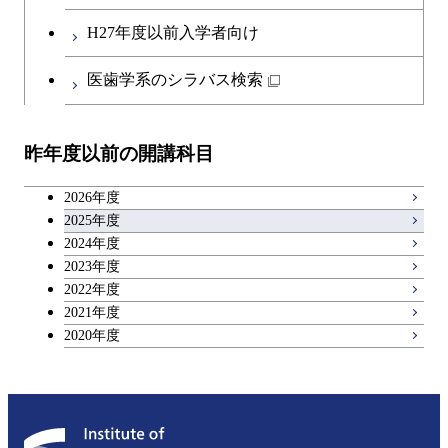
社会・人間科学系
エンジニアリングデザイン
地球環境共創コース
第二外国語科目
人間医療科学技術コース
都市・環境学コース
コース
H27年度以前入学者向け
開閉
イノベーション科学系
エネルギーコース
社会・人間科学コース
日本語・日本文化科目
物質・情報卓越コース
医歯学系のシラバス検索
都市・環境学コース
開閉
技術経営専門職学位課程
エネルギー・情報コース
イノベーション科学コース
教職科目
昨年度以前の開講科目
専門科目
エンジニアリングデザイン
人間医療科学技術コース
技術経営専門職学位課程
キャリア科目
コース
2026年度
アントレプレナーシップ科目
2025年度
原子核工学コース
2024年度
2023年度
広域教養科目
物質・情報卓越コース
2022年度
2021年度
2020年度