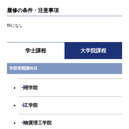
履修の条件・注意事項
特になし
学士課程
大学院課程
学院等開講科目
開閉
理学院
開閉
数学系
開閉
工学院
開閉
物理学系
数学コース
開閉
機械系
開閉
物質理工学院