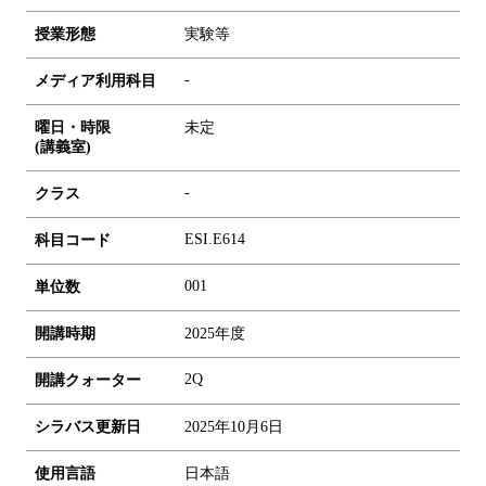
授業形態
実験等
-
メディア利用科目
曜日・時限
未定
(講義室)
-
クラス
ESI.E614
科目コード
0
0
1
単位数
開講時期
2025年度
2Q
開講クォーター
シラバス更新日
2025年10月6日
使用言語
日本語