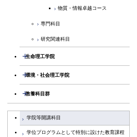
物質・情報卓越コース
人間医療科学技術コース
物質・情報卓越コース
物質・情報卓越コース
専門科目
研究関連科目
開閉
生命理工学院
開閉
生命理工学系
開閉
環境・社会理工学院
専門科目
生命理工学コース
開閉
建築学系
開閉
教養科目群
ライフエンジニアリングコ
開閉
土木・環境工学系
建築学コース
文系教養科目
大学院課程を切り替える
ース
学院等開講科目
開閉
融合理工学系
エンジニアリングデザイン
土木工学コース
英語科目
地球生命コース
コース
学位プログラムとして特別に設けた教育課程
開閉