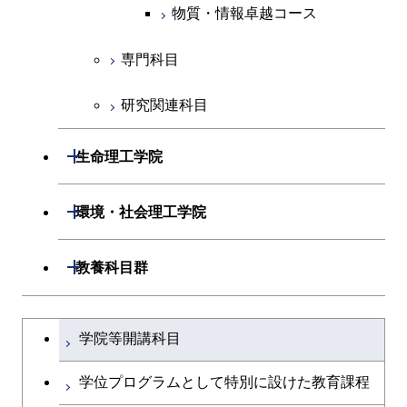
人間医療科学技術コース
物質・情報卓越コース
物質・情報卓越コース
専門科目
研究関連科目
開閉
生命理工学院
開閉
生命理工学系
開閉
環境・社会理工学院
専門科目
生命理工学コース
開閉
建築学系
開閉
教養科目群
ライフエンジニアリングコ
開閉
土木・環境工学系
建築学コース
文系教養科目
大学院課程を切り替える
ース
学院等開講科目
開閉
融合理工学系
エンジニアリングデザイン
土木工学コース
英語科目
地球生命コース
コース
学位プログラムとして特別に設けた教育課程
開閉
社会・人間科学系
エンジニアリングデザイン
地球環境共創コース