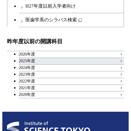
第二外国語科目
人間医療科学技術コース
都市・環境学コース
コース
H27年度以前入学者向け
開閉
イノベーション科学系
エネルギーコース
社会・人間科学コース
日本語・日本文化科目
物質・情報卓越コース
医歯学系のシラバス検索
都市・環境学コース
開閉
技術経営専門職学位課程
エネルギー・情報コース
イノベーション科学コース
教職科目
昨年度以前の開講科目
専門科目
エンジニアリングデザイン
人間医療科学技術コース
技術経営専門職学位課程
キャリア科目
コース
2026年度
アントレプレナーシップ科目
2025年度
原子核工学コース
2024年度
2023年度
広域教養科目
物質・情報卓越コース
2022年度
2021年度
2020年度