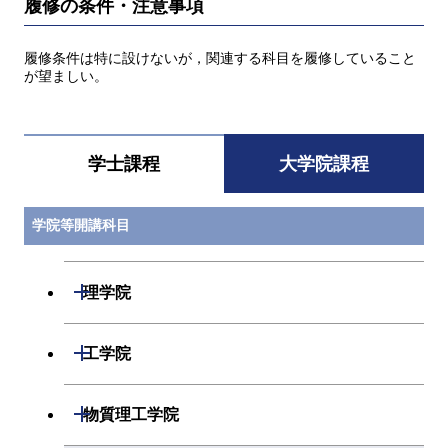
履修の条件・注意事項
履修条件は特に設けないが，関連する科目を履修していること
が望ましい。
学士課程
大学院課程
学院等開講科目
開閉
理学院
開閉
数学系
開閉
工学院
開閉
物理学系
数学コース
開閉
機械系
開閉
物質理工学院
開閉