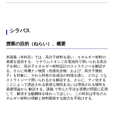
シラバス
授業の目的（ねらい）、概要
本講義（本科目）では，高分子材料を扱い，エネルギー材料の
基礎を提供する。 リチウムイオン二次電池内で用いられる高分
子を例に、高分子エネルギー材料設計のストラテジーを解説す
る。さらに有機ナノ物質（包接化合物、および、高分子微粒
子）を対象に、それら特有の合成法の特徴を講じ、どのよ うな
ストラトジーで用いられるかを解説する。さらに、ナノ化する
ことによって誘起される新規な物性あるいは増強される物性を
基礎理論から 解説する。講義 で学んだ手法を実際の問題に応用
して，解決する醍醐味を味わってほしい。 この科目は学生のエ
ネルギー材料の理解と材料開発する能力を手助けする。