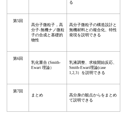
る
第5回
高分子微粒子，高
高分子微粒子の構造設計と
分子‐無機ナノ微粒
無機材料との複合化、特性
子の合成と基礎的
発現を説明できる
物性
第6回
乳化重合 (Smith-
乳液調整、求核開始反応、
Ewart 理論）
Smith-Ewart理論(case
1,2,3）を説明できる
第7回
まとめ
高分身の観点からをまとめ
て説明できる