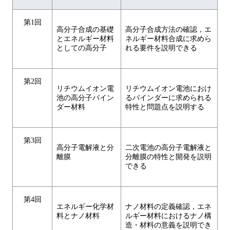
第1回
高分子合成の基礎
高分子合成方法の確認，エ
とエネルギー材料
ネルギー材料合成に求めら
としての高分子
れる要件を説明できる
第2回
リチウムイオン電
リチウムイオン電池におけ
池の高分子バイン
るバインダーに求められる
ダー材料
特性と問題点を説明する
第3回
高分子電解液と分
二次電池の高分子電解液と
離膜
分離膜の特性と開発を説明
できる
第4回
エネルギー化学材
ナノ材料の定義確認，エネ
料とナノ材料
ルギー材料におけるナノ構
造・材料の意義を説明でき