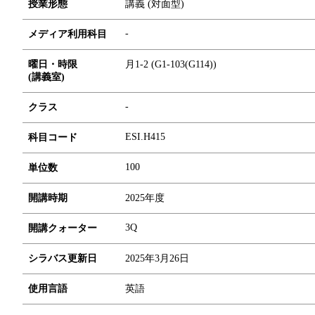
授業形態
講義 (対面型)
-
メディア利用科目
曜日・時限
月1-2 (G1-103(G114))
(講義室)
-
クラス
ESI.H415
科目コード
1
0
0
単位数
開講時期
2025年度
3Q
開講クォーター
シラバス更新日
2025年3月26日
使用言語
英語