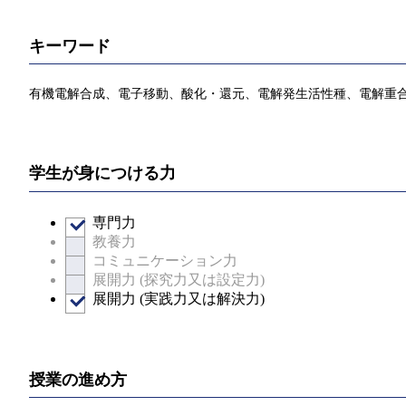
キーワード
有機電解合成、電子移動、酸化・還元、電解発生活性種、電解重
学生が身につける力
専門力
教養力
コミュニケーション力
展開力 (探究力又は設定力)
展開力 (実践力又は解決力)
授業の進め方