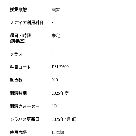
授業形態
演習
-
メディア利用科目
曜日・時限
未定
(講義室)
-
クラス
ESI.E609
科目コード
0
1
0
単位数
開講時期
2025年度
1Q
開講クォーター
シラバス更新日
2025年4月3日
使用言語
日本語