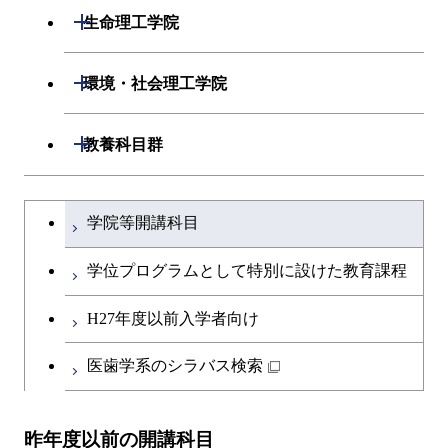
開閉
生命理工学院
開閉
生命理工学系
開閉
環境・社会理工学院
専門科目
生命理工学コース
開閉
建築学系
開閉
教養科目群
ライフエンジニアリングコ
開閉
土木・環境工学系
建築学コース
文系教養科目
大学院課程を切り替える
ース
学院等開講科目
開閉
融合理工学系
エンジニアリングデザイン
土木工学コース
英語科目
地球生命コース
コース
学位プログラムとして特別に設けた教育課程
開閉
社会・人間科学系
エンジニアリングデザイン
地球環境共創コース
第二外国語科目
人間医療科学技術コース
都市・環境学コース
コース
H27年度以前入学者向け
開閉
イノベーション科学系
エネルギーコース
社会・人間科学コース
日本語・日本文化科目
物質・情報卓越コース
医歯学系のシラバス検索
都市・環境学コース
開閉
技術経営専門職学位課程
エネルギー・情報コース
イノベーション科学コース
教職科目
昨年度以前の開講科目
専門科目
エンジニアリングデザイン
人間医療科学技術コース
技術経営専門職学位課程