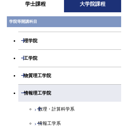
学士課程
大学院課程
学院等開講科目
開閉
理学院
開閉
数学系
開閉
工学院
開閉
物理学系
数学コース
開閉
機械系
開閉
物質理工学院
開閉
化学系
物理学コース
開閉
システム制御系
機械コース
開閉
材料系
開閉
情報理工学院
開閉
地球惑星科学系
物質・情報卓越コース
化学コース
開閉
電気電子系
エネルギーコース
システム制御コース
開閉
応用化学系
材料コース
開閉
数理・計算科学系
専門科目
エネルギーコース
地球惑星科学コース
開閉
情報通信系
エネルギー・情報コース
エンジニアリングデザイン
電気電子コース
専門科目
エネルギーコース
応用化学コース
開閉
情報工学系
数理・計算科学コース
コース