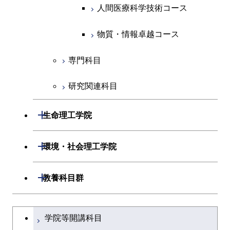
物質・情報卓越コース
地球生命コース
人間医療科学技術コース
物質・情報卓越コース
人間医療科学技術コース
物質・情報卓越コース
物質・情報卓越コース
専門科目
研究関連科目
開閉
生命理工学院
開閉
生命理工学系
開閉
環境・社会理工学院
専門科目
生命理工学コース
開閉
建築学系
開閉
教養科目群
ライフエンジニアリングコ
開閉
土木・環境工学系
建築学コース
文系教養科目
大学院課程を切り替える
ース
学院等開講科目
開閉
融合理工学系
エンジニアリングデザイン
土木工学コース