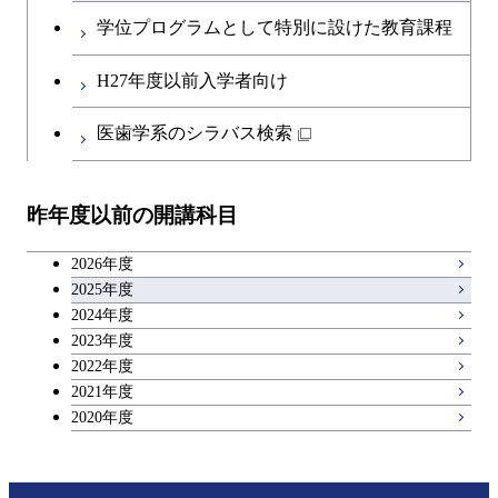
英語科目
地球生命コース
コース
学位プログラムとして特別に設けた教育課程
開閉
社会・人間科学系
エンジニアリングデザイン
地球環境共創コース
第二外国語科目
人間医療科学技術コース
都市・環境学コース
コース
H27年度以前入学者向け
開閉
イノベーション科学系
エネルギーコース
社会・人間科学コース
日本語・日本文化科目
物質・情報卓越コース
医歯学系のシラバス検索
都市・環境学コース
開閉
技術経営専門職学位課程
エネルギー・情報コース
イノベーション科学コース
教職科目
昨年度以前の開講科目
専門科目
エンジニアリングデザイン
人間医療科学技術コース
技術経営専門職学位課程
キャリア科目
コース
2026年度
アントレプレナーシップ科目
2025年度
原子核工学コース
2024年度
2023年度
広域教養科目
物質・情報卓越コース
2022年度
2021年度
2020年度