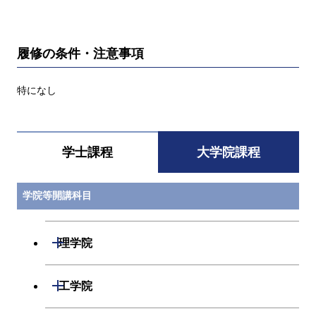
履修の条件・注意事項
特になし
学士課程
大学院課程
学院等開講科目
開閉
理学院
開閉
数学系
開閉
工学院
開閉