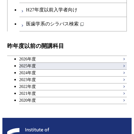
社会・人間科学系
エンジニアリングデザイン
地球環境共創コース
第二外国語科目
人間医療科学技術コース
都市・環境学コース
コース
H27年度以前入学者向け
開閉
イノベーション科学系
エネルギーコース
社会・人間科学コース
日本語・日本文化科目
物質・情報卓越コース
医歯学系のシラバス検索
都市・環境学コース
開閉
技術経営専門職学位課程
エネルギー・情報コース
イノベーション科学コース
教職科目
昨年度以前の開講科目
専門科目
エンジニアリングデザイン
人間医療科学技術コース
技術経営専門職学位課程
キャリア科目
コース
2026年度
アントレプレナーシップ科目
2025年度
原子核工学コース
2024年度
2023年度
広域教養科目
物質・情報卓越コース
2022年度
2021年度
2020年度