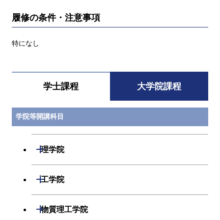
履修の条件・注意事項
特になし
学士課程
大学院課程
学院等開講科目
開閉
理学院
開閉
数学系
開閉
工学院
開閉
物理学系
数学コース
開閉
機械系
開閉
物質理工学院