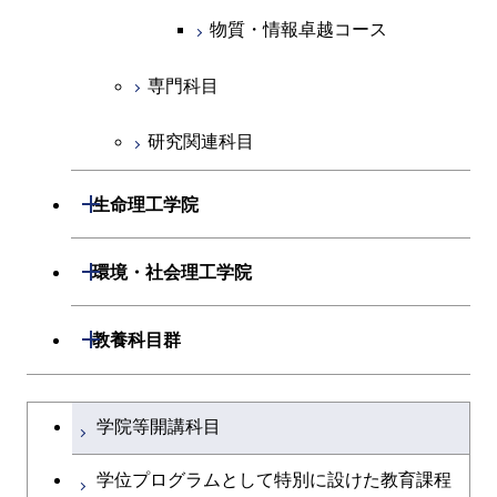
物質・情報卓越コース
人間医療科学技術コース
物質・情報卓越コース
物質・情報卓越コース
専門科目
研究関連科目
開閉
生命理工学院
開閉
生命理工学系
開閉
環境・社会理工学院
専門科目
生命理工学コース
開閉
建築学系
開閉
教養科目群
ライフエンジニアリングコ
開閉
土木・環境工学系
建築学コース
文系教養科目
大学院課程を切り替える
ース
学院等開講科目
開閉
融合理工学系
エンジニアリングデザイン
土木工学コース
英語科目
地球生命コース
コース
学位プログラムとして特別に設けた教育課程
開閉