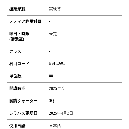
授業形態
実験等
-
メディア利用科目
曜日・時限
未定
(講義室)
-
クラス
ESI.E601
科目コード
0
0
1
単位数
開講時期
2025年度
3Q
開講クォーター
シラバス更新日
2025年4月3日
使用言語
日本語