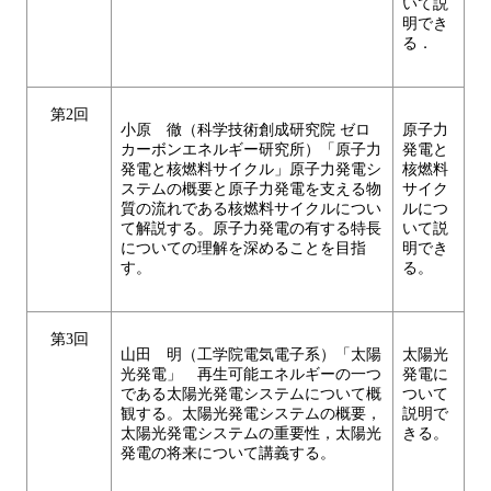
いて説
明でき
る．
第2回
小原 徹（科学技術創成研究院 ゼロ
原子力
カーボンエネルギー研究所）「原子力
発電と
発電と核燃料サイクル」原子力発電シ
核燃料
ステムの概要と原子力発電を支える物
サイク
質の流れである核燃料サイクルについ
ルにつ
て解説する。原子力発電の有する特長
いて説
についての理解を深めることを目指
明でき
す。
る。
第3回
山田 明（工学院電気電子系）「太陽
太陽光
光発電」 再生可能エネルギーの一つ
発電に
である太陽光発電システムについて概
ついて
観する。太陽光発電システムの概要，
説明で
太陽光発電システムの重要性，太陽光
きる。
発電の将来について講義する。