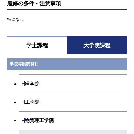
履修の条件・注意事項
特になし
学士課程
大学院課程
学院等開講科目
開閉
理学院
開閉
数学系
開閉
工学院
開閉
物理学系
数学コース
開閉
機械系
開閉
物質理工学院
開閉
化学系
物理学コース
開閉
システム制御系
機械コース