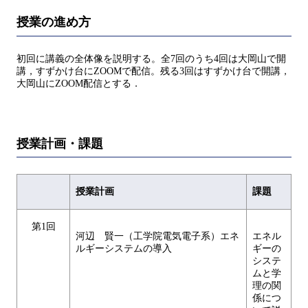
授業の進め方
初回に講義の全体像を説明する。全7回のうち4回は大岡山で開
講，すずかけ台にZOOMで配信。残る3回はすずかけ台で開講，
大岡山にZOOM配信とする．
授業計画・課題
授業計画
課題
第1回
河辺 賢一（工学院電気電子系）エネ
エネル
ルギーシステムの導入
ギーの
システ
ムと学
理の関
係につ