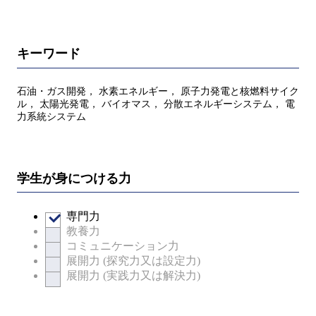
キーワード
石油・ガス開発， 水素エネルギー， 原子力発電と核燃料サイク
ル， 太陽光発電， バイオマス， 分散エネルギーシステム， 電
力系統システム
学生が身につける力
専門力
教養力
コミュニケーション力
展開力 (探究力又は設定力)
展開力 (実践力又は解決力)