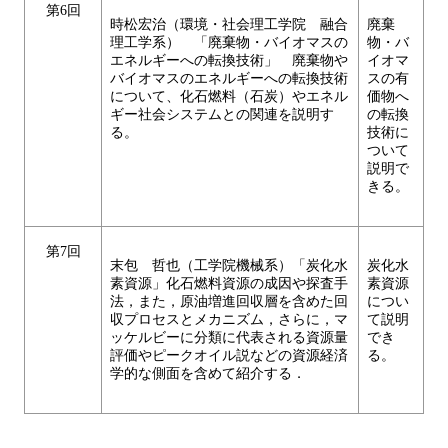
第6回
時松宏治（環境・社会理工学院 融合
廃棄
理工学系） 「廃棄物・バイオマスの
物・バ
エネルギーへの転換技術」 廃棄物や
イオマ
バイオマスのエネルギーへの転換技術
スの有
について、化石燃料（石炭）やエネル
価物へ
ギー社会システムとの関連を説明す
の転換
る。
技術に
ついて
説明で
きる。
第7回
末包 哲也（工学院機械系）「炭化水
炭化水
素資源」化石燃料資源の成因や探査手
素資源
法，また，原油増進回収層を含めた回
につい
収プロセスとメカニズム，さらに，マ
て説明
ッケルビーに分類に代表される資源量
でき
評価やピークオイル説などの資源経済
る。
学的な側面を含めて紹介する．