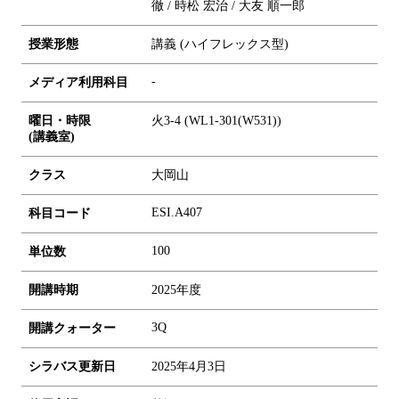
徹 / 時松 宏治 / 大友 順一郎
授業形態
講義 (ハイフレックス型)
-
メディア利用科目
曜日・時限
火3-4 (WL1-301(W531))
(講義室)
クラス
大岡山
ESI.A407
科目コード
1
0
0
単位数
開講時期
2025年度
3Q
開講クォーター
シラバス更新日
2025年4月3日