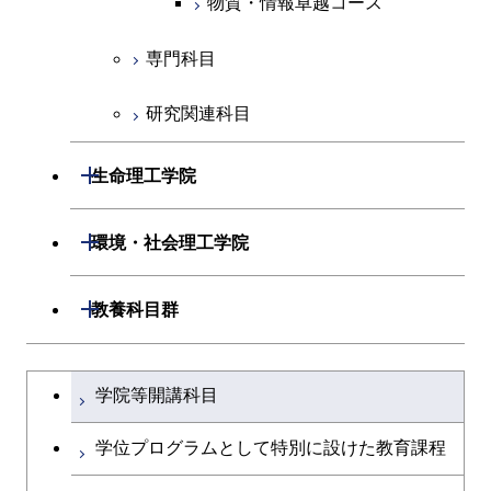
物質・情報卓越コース
物質・情報卓越コース
専門科目
研究関連科目
開閉
生命理工学院
開閉
生命理工学系
開閉
環境・社会理工学院
専門科目
生命理工学コース
開閉
建築学系
開閉
教養科目群
ライフエンジニアリングコ
開閉
土木・環境工学系
建築学コース
文系教養科目
大学院課程を切り替える
ース
学院等開講科目
開閉
融合理工学系
エンジニアリングデザイン
土木工学コース
英語科目
地球生命コース
コース
学位プログラムとして特別に設けた教育課程
開閉
社会・人間科学系
エンジニアリングデザイン
地球環境共創コース
第二外国語科目
人間医療科学技術コース