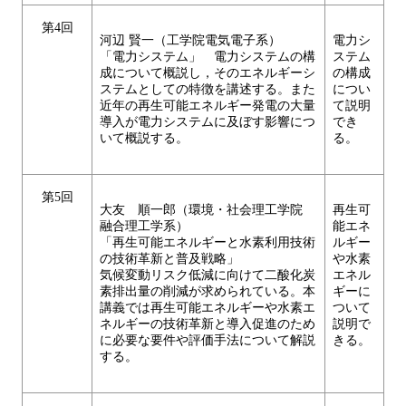
第4回
河辺 賢一（工学院電気電子系）
電力シ
「電力システム」 電力システムの構
ステム
成について概説し，そのエネルギーシ
の構成
ステムとしての特徴を講述する。また
につい
近年の再生可能エネルギー発電の大量
て説明
導入が電力システムに及ぼす影響につ
でき
いて概説する。
る。
第5回
大友 順一郎（環境・社会理工学院
再生可
融合理工学系）
能エネ
「再生可能エネルギーと水素利用技術
ルギー
の技術革新と普及戦略」
や水素
気候変動リスク低減に向けて二酸化炭
エネル
素排出量の削減が求められている。本
ギーに
講義では再生可能エネルギーや水素エ
ついて
ネルギーの技術革新と導入促進のため
説明で
に必要な要件や評価手法について解説
きる。
する。