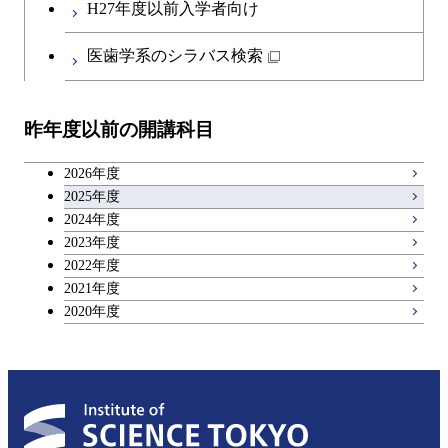
都市・環境学コース
コース
H27年度以前入学者向け
開閉
イノベーション科学系
エネルギーコース
社会・人間科学コース
日本語・日本文化科目
物質・情報卓越コース
医歯学系のシラバス検索
都市・環境学コース
開閉
技術経営専門職学位課程
エネルギー・情報コース
イノベーション科学コース
教職科目
昨年度以前の開講科目
専門科目
エンジニアリングデザイン
人間医療科学技術コース
技術経営専門職学位課程
キャリア科目
コース
2026年度
アントレプレナーシップ科目
2025年度
原子核工学コース
2024年度
2023年度
広域教養科目
物質・情報卓越コース
2022年度
2021年度
2020年度