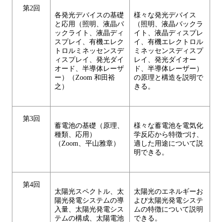
第2回
各発光デバイスの基礎
様々な発光デバイス
と応用（照明、液晶バ
（照明、液晶バックラ
ックライト、液晶ディ
イト、液晶ディスプレ
スプレイ、有機エレク
イ、有機エレクトロル
トロルミネッセンスデ
ミネッセンスディスプ
ィスプレイ、発光ダイ
レイ、発光ダイオー
オード、半導体レーザ
ド、半導体レーザー）
ー）（Zoom 和田裕
の原理と構造を説明で
之）
きる。
第3回
蓄電池の基礎（原理、
様々な蓄電池を電気化
種類、応用）
学反応から特徴づけ、
（Zoom、平山雅章）
適した用途について説
明できる。
第4回
太陽光スペクトル、太
太陽光のエネルギーお
陽光発電システムの導
よび太陽光発電システ
入量、太陽光発電シス
ムの特徴について説明
テムの構成、太陽電池
できる。