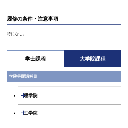
履修の条件・注意事項
特になし。
学士課程
大学院課程
学院等開講科目
開閉
理学院
開閉
数学系
開閉
工学院
開閉
物理学系
数学コース
開閉