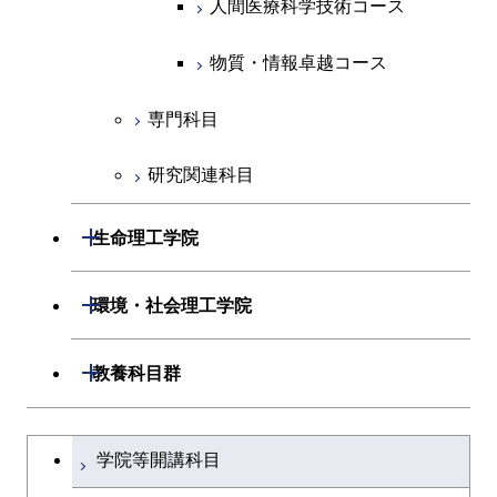
人間医療科学技術コース
物質・情報卓越コース
人間医療科学技術コース
物質・情報卓越コース
物質・情報卓越コース
専門科目
研究関連科目
開閉
生命理工学院
開閉
生命理工学系
開閉
環境・社会理工学院
専門科目
生命理工学コース
開閉
建築学系
開閉
教養科目群
ライフエンジニアリングコ
開閉
土木・環境工学系
建築学コース
文系教養科目
大学院課程を切り替える
ース
学院等開講科目
開閉
融合理工学系
エンジニアリングデザイン
土木工学コース
英語科目
地球生命コース