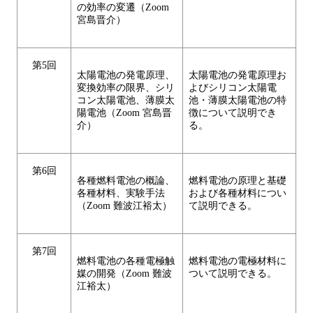
の効率の変遷（Zoom
宮島晋介）
第5回
太陽電池の発電原理、
太陽電池の発電原理お
変換効率の限界、シリ
よびシリコン太陽電
コン太陽電池、薄膜太
池・薄膜太陽電池の特
陽電池（Zoom 宮島晋
徴について説明でき
介）
る。
第6回
各種燃料電池の概論、
燃料電池の原理と基礎
各種材料、実験手法
および各種材料につい
（Zoom 難波江裕太）
て説明できる。
第7回
燃料電池の各種電極触
燃料電池の電極材料に
媒の開発（Zoom 難波
ついて説明できる。
江裕太）