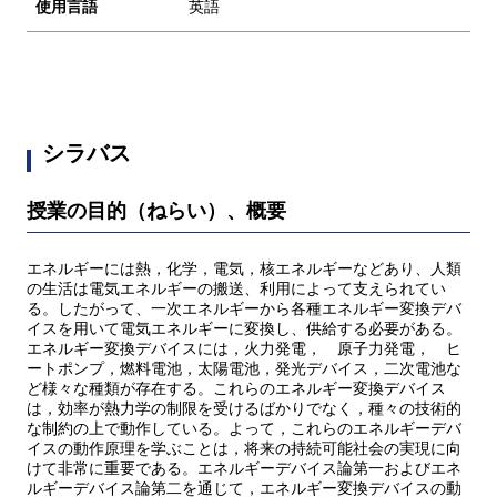
使用言語
英語
シラバス
授業の目的（ねらい）、概要
エネルギーには熱，化学，電気，核エネルギーなどあり、人類
の生活は電気エネルギーの搬送、利用によって支えられてい
る。したがって、一次エネルギーから各種エネルギー変換デバ
イスを用いて電気エネルギーに変換し、供給する必要がある。
エネルギー変換デバイスには，火力発電， 原子力発電， ヒ
ートポンプ，燃料電池，太陽電池，発光デバイス，二次電池な
ど様々な種類が存在する。これらのエネルギー変換デバイス
は，効率が熱力学の制限を受けるばかりでなく，種々の技術的
な制約の上で動作している。よって，これらのエネルギーデバ
イスの動作原理を学ぶことは，将来の持続可能社会の実現に向
けて非常に重要である。エネルギーデバイス論第一およびエネ
ルギーデバイス論第二を通じて，エネルギー変換デバイスの動