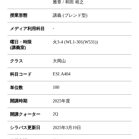
雅章 / 和田 裕之
授業形態
講義 (ブレンド型)
-
メディア利用科目
曜日・時限
火3-4 (WL1-301(W531))
(講義室)
クラス
大岡山
ESI.A404
科目コード
1
0
0
単位数
開講時期
2025年度
2Q
開講クォーター
シラバス更新日
2025年3月19日