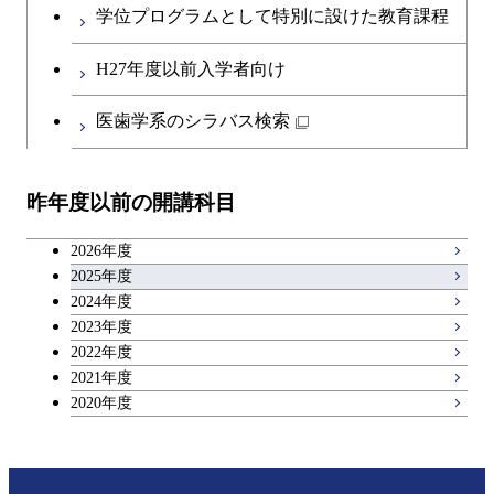
コース
学位プログラムとして特別に設けた教育課程
開閉
社会・人間科学系
エンジニアリングデザイン
地球環境共創コース
第二外国語科目
人間医療科学技術コース
都市・環境学コース
コース
H27年度以前入学者向け
開閉
イノベーション科学系
エネルギーコース
社会・人間科学コース
日本語・日本文化科目
物質・情報卓越コース
医歯学系のシラバス検索
都市・環境学コース
開閉
技術経営専門職学位課程
エネルギー・情報コース
イノベーション科学コース
教職科目
昨年度以前の開講科目
専門科目
エンジニアリングデザイン
人間医療科学技術コース
技術経営専門職学位課程
キャリア科目
コース
2026年度
アントレプレナーシップ科目
2025年度
原子核工学コース
2024年度
2023年度
広域教養科目
物質・情報卓越コース
2022年度
2021年度
2020年度