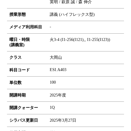
英明 / 萩原 誠 / 森 伸介
授業形態
講義 (ハイフレックス型)
-
メディア利用科目
曜日・時限
火3-4 (I1-256(I121),, I1-255(I123))
(講義室)
クラス
大岡山
ESI.A403
科目コード
1
0
0
単位数
開講時期
2025年度
1Q
開講クォーター
シラバス更新日
2025年3月27日