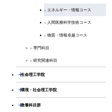
原子核工学コース
人間医療科学技術コース
原子核工学コース
エネルギー・情報コース
人間医療科学技術コース
人間医療科学技術コース
人間医療科学技術コース
物質・情報卓越コース
地球生命コース
人間医療科学技術コース
物質・情報卓越コース
人間医療科学技術コース
物質・情報卓越コース
物質・情報卓越コース
専門科目
研究関連科目
開閉
生命理工学院
開閉
生命理工学系
開閉
環境・社会理工学院
専門科目
生命理工学コース
開閉
建築学系
開閉
教養科目群