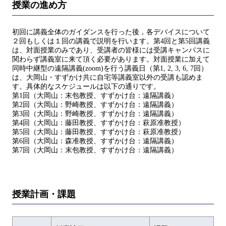
授業の進め方
初回に講義全体のガイダンスを行った後，各デバイスについて
２回もしくは１回の講義で説明を行います。第4回と第5回講義
は、対面授業のみであり、受講者の皆様には受講キャンパスに
関わらず講義室に来て頂く必要があります。対面授業に加えて
同時中継型の遠隔講義(zoom)を行う講義日（第1, 2, 3, 6, 7回）
は、大岡山・すずかけ共に自宅等講義室以外の受講も認めま
す。具体的なスケジュールは以下の通りです。
第1回（大岡山：末包教授、すずかけ台：遠隔講義）
第2回（大岡山：野崎教授、すずかけ台：遠隔講義）
第3回（大岡山：野崎教授、すずかけ台：遠隔講義）
第4回（大岡山：藤田教授、すずかけ台：萩原准教授）
第5回（大岡山：藤田教授、すずかけ台：萩原准教授）
第6回（大岡山：森准教授、すずかけ台：遠隔講義）
第7回（大岡山：末包教授、すずかけ台：遠隔講義）
授業計画・課題