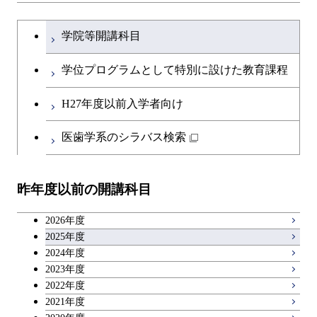
ライフエンジニアリングコ
開閉
土木・環境工学系
建築学コース
文系教養科目
大学院課程を切り替える
ース
学院等開講科目
開閉
融合理工学系
エンジニアリングデザイン
土木工学コース
英語科目
地球生命コース
コース
学位プログラムとして特別に設けた教育課程
開閉
社会・人間科学系
エンジニアリングデザイン
地球環境共創コース
第二外国語科目
人間医療科学技術コース
都市・環境学コース
コース
H27年度以前入学者向け
開閉
イノベーション科学系
エネルギーコース
社会・人間科学コース
日本語・日本文化科目
物質・情報卓越コース
医歯学系のシラバス検索
都市・環境学コース
開閉
技術経営専門職学位課程
エネルギー・情報コース
イノベーション科学コース
教職科目
昨年度以前の開講科目
専門科目
エンジニアリングデザイン
人間医療科学技術コース
技術経営専門職学位課程
キャリア科目
コース
2026年度
アントレプレナーシップ科目
2025年度
原子核工学コース
2024年度
2023年度
広域教養科目
物質・情報卓越コース
2022年度
2021年度