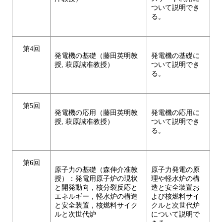
ついて説明でき
る。
第4回
発電機の基礎（藤田英明教
発電機の基礎に
授, 萩原誠准教授）
ついて説明でき
る。
第5回
発電機の応用（藤田英明教
発電機の応用に
授, 萩原誠准教授）
ついて説明でき
る。
第6回
原子力の基礎（森伸介准教
原子力発電の原
授）：発電用原子炉の現状
理や軽水炉の構
と開発動向，核分裂反応と
造と安全装置お
エネルギー，軽水炉の構造
よび核燃料サイ
と安全装置，核燃料サイク
クルと次世代炉
ルと次世代炉
について説明で