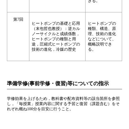
きる。
第7回
ヒートポンプの基礎と応用
ヒートポンプの
（末包哲也教授）：逆カル
種類、構造、原
ノーサイクルと成績係数，
理、技術の進化
ヒートポンプの種類と用
などについて、
途，圧縮式ヒートポンプの
概略説明でき
技術の進化，冷媒の歴史
る。
準備学修(事前学修・復習)等についての指示
学修効果を上げるため，教科書や配布資料等の該当箇所を参照
し，「毎授業」授業内容に関する予習と復習（課題含む）をそ
れぞれ概ね100分を目安に行うこと。