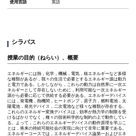
使用言語
英語
シラバス
授業の目的（ねらい）、概要
エネルギーには熱，化学，機械，電気，核エネルギーなど多様
な種類があるが，我々の生活で必要とするエネルギー源は動力
と電力である。しかしながら，これらの動力は自然界に一次エ
ネルギーとして存在しないために，利用可能な一次エネルギー
源から必要に応じて供給する必要がある。エネルギーデバイス
には，発電機，熱機関，ヒートポンプ，原子力，燃料電池，太
陽電池，発光デバイス，二次電池など様々な種類が存在する。
これらのエネルギー変換デバイスは，効率が熱力学の制限を受
けるばかりでなく，種々の技術科学的な制約の上で動作してい
る。よって，これらのエネルギーデバイスの動作原理を学ぶこ
とは，将来の持続可能社会の実現に向けて非常に重要である。
エネルギーコースでは，エネルギーデバイス論第一およびエネ