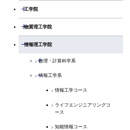
開閉
数学系
開閉
工学院
開閉
物理学系
数学コース
開閉
機械系
開閉
物質理工学院
開閉
化学系
物理学コース
開閉
システム制御系
機械コース
開閉
材料系
開閉
情報理工学院
開閉
地球惑星科学系
物質・情報卓越コース
化学コース
開閉
電気電子系
エネルギーコース
システム制御コース
開閉
応用化学系
材料コース
開閉
数理・計算科学系
専門科目
エネルギーコース
地球惑星科学コース
開閉
情報通信系
エネルギー・情報コース
エンジニアリングデザイン
電気電子コース
専門科目
エネルギーコース
応用化学コース
開閉
情報工学系
数理・計算科学コース
コース
エネルギー・情報コース
地球生命コース
開閉
経営工学系
エンジニアリングデザイン
エネルギーコース
情報通信コース
エネルギー・情報コース
エネルギーコース
知能情報コース
情報工学コース
コース
人間医療科学技術コース
物質・情報卓越コース
専門科目
エネルギー・情報コース
エンジニアリングデザイン
経営工学コース
ライフエンジニアリングコ
エネルギー・情報コース
ライフエンジニアリングコ
ライフエンジニアリングコ
コース
ース
ース
ース
ライフエンジニアリングコ
エンジニアリングデザイン
ライフエンジニアリングコ
ース
ライフエンジニアリングコ
コース
原子核工学コース
ース
知能情報コース
原子核工学コース
ース