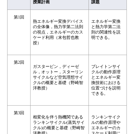
授業計画
課題
第1回
熱エネルギー変換デバイス
エネルギー変換
の全体像，熱力学第二法則
と熱力学第二法
の視点，エネルギーのカス
則の関連性を説
ケード利用（末包哲也教
明できる。
授）
第2回
ガスタービン，ディーゼ
ブレイトンサイ
ル，オットー，スターリン
クルの動作原理
サイクルなど空気理想サイ
とエネルギー変
クルの概要と基礎（野崎智
換技術における
洋教授）
位置づけを説明
できる。
第3回
相変化を伴う熱機関である
ランキンサイク
ランキンサイクル(蒸気サイ
ルの動作原理や
クル)の概要と基礎（野崎智
エネルギーのカ
洋教授）
スケード利用に