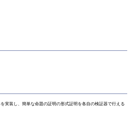
vers著)」に基づく検証器を実装し、簡単な命題の証明の形式証明を各自の検証器で行える