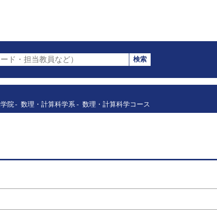
検索
ード・担当教員など）
工学院
数理・計算科学系
数理・計算科学コース