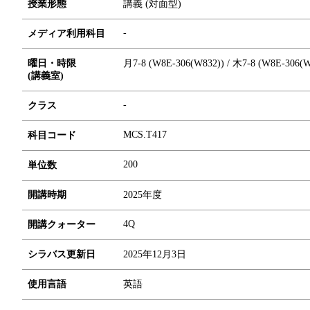
授業形態
講義 (対面型)
-
メディア利用科目
曜日・時限
月7-8 (W8E-306(W832)) / 木7-8 (W8E-306(W
(講義室)
-
クラス
MCS.T417
科目コード
2
0
0
単位数
開講時期
2025年度
4Q
開講クォーター
シラバス更新日
2025年12月3日
使用言語
英語