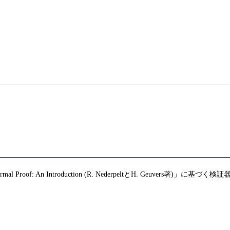
rmal Proof: An Introduction (R. NederpeltとH. Geu
。