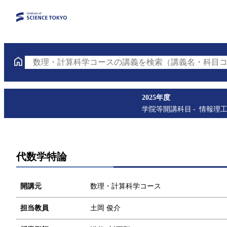
数理・計算科学コースの講義を検索（講義名・科目コ
2025年度
学院等開講科目
情報理
代数学特論
開講元
数理・計算科学コース
担当教員
土岡 俊介