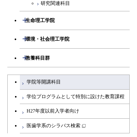
研究関連科目
ライフエンジニアリングコ
原子核工学コース
人間医療科学技術コース
原子核工学コース
ース
人間医療科学技術コース
人間医療科学技術コース
開閉
人間医療科学技術コース
生命理工学院
物質・情報卓越コース
地球生命コース
知能情報コース
物質・情報卓越コース
開閉
生命理工学系
開閉
人間医療科学技術コース
環境・社会理工学院
エネルギー・情報コース
専門科目
生命理工学コース
物質・情報卓越コース
開閉
建築学系
開閉
人間医療科学技術コース
教養科目群
ライフエンジニアリングコ
開閉
土木・環境工学系
建築学コース
物質・情報卓越コース
文系教養科目
大学院課程を切り替える
ース
学院等開講科目
開閉
融合理工学系
エンジニアリングデザイン
土木工学コース
英語科目
地球生命コース
コース
学位プログラムとして特別に設けた教育課程
開閉
社会・人間科学系
エンジニアリングデザイン
地球環境共創コース
第二外国語科目
人間医療科学技術コース
都市・環境学コース
コース
H27年度以前入学者向け
開閉
イノベーション科学系
エネルギーコース
社会・人間科学コース
日本語・日本文化科目
物質・情報卓越コース
医歯学系のシラバス検索
都市・環境学コース
開閉
技術経営専門職学位課程
エネルギー・情報コース
イノベーション科学コース
教職科目