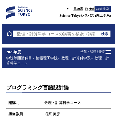
日本語
English
詳細検索
Science Tokyoシラバス (理工学系)
検索
数理・計算科学コースの講義を検索（講義名・科目コ
学部・課程を開閉
2025年度
学院等開講科目
情報理工学院
数理・計算科学系
数理・計
算科学コース
プログラミング言語設計論
開講元
数理・計算科学コース
担当教員
増原 英彦