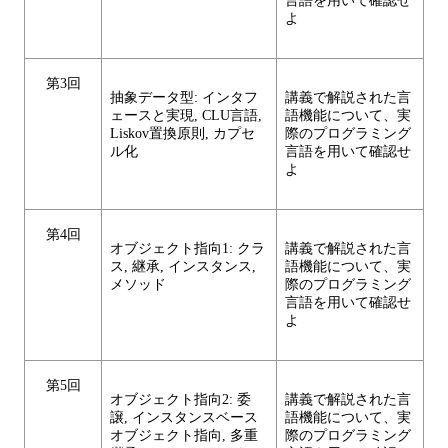
言語を用いて確認せ
よ
第3回
抽象データ型: インタフ
講義で解説された言
ェースと実現, CLU言語,
語機能について、実
Liskov置換原則, カプセ
際のプログラミング
ル化
言語を用いて確認せ
よ
第4回
オブジェクト指向1: クラ
講義で解説された言
ス, 継承, インスタンス,
語機能について、実
メソッド
際のプログラミング
言語を用いて確認せ
よ
第5回
オブジェクト指向2: 委
講義で解説された言
譲, インスタンスベース
語機能について、実
オブジェクト指向, 多重
際のプログラミング