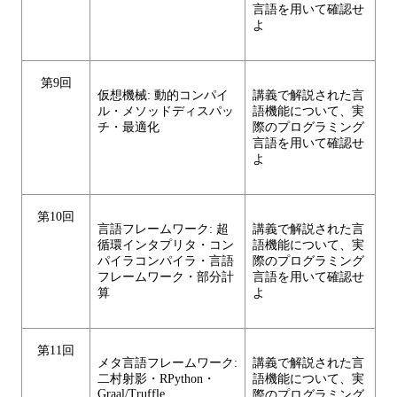
言語を用いて確認せ
よ
第9回
仮想機械: 動的コンパイ
講義で解説された言
ル・メソッドディスパッ
語機能について、実
チ・最適化
際のプログラミング
言語を用いて確認せ
よ
第10回
言語フレームワーク: 超
講義で解説された言
循環インタプリタ・コン
語機能について、実
パイラコンパイラ・言語
際のプログラミング
フレームワーク・部分計
言語を用いて確認せ
算
よ
第11回
メタ言語フレームワーク:
講義で解説された言
二村射影・RPython・
語機能について、実
Graal/Truffle
際のプログラミング