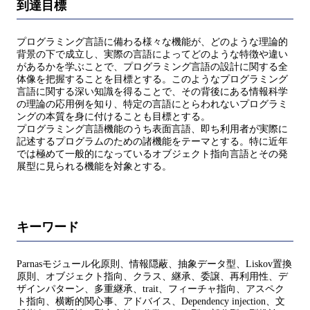
到達目標
プログラミング言語に備わる様々な機能が、どのような理論的
背景の下で成立し、実際の言語によってどのような特徴や違い
があるかを学ぶことで、プログラミング言語の設計に関する全
体像を把握することを目標とする。このようなプログラミング
言語に関する深い知識を得ることで、その背後にある情報科学
の理論の応用例を知り、特定の言語にとらわれないプログラミ
ングの本質を身に付けることも目標とする。
プログラミング言語機能のうち表面言語、即ち利用者が実際に
記述するプログラムのための諸機能をテーマとする。特に近年
では極めて一般的になっているオブジェクト指向言語とその発
展型に見られる機能を対象とする。
キーワード
Parnasモジュール化原則、情報隠蔽、抽象データ型、Liskov置換
原則、オブジェクト指向、クラス、継承、委譲、再利用性、デ
ザインパターン、多重継承、trait、フィーチャ指向、アスペク
ト指向、横断的関心事、アドバイス、Dependency injection、文