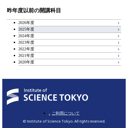
昨年度以前の開講科目
専門科目
エンジニアリングデザイン
人間医療科学技術コース
技術経営専門職学位課程
キャリア科目
コース
2026年度
アントレプレナーシップ科目
2025年度
原子核工学コース
2024年度
2023年度
広域教養科目
物質・情報卓越コース
2022年度
2021年度
2020年度
ご利用について
© Institute of Science Tokyo. All rights reserved.