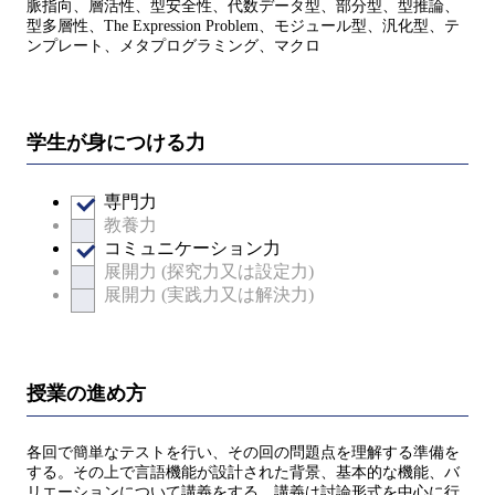
脈指向、層活性、型安全性、代数データ型、部分型、型推論、
型多層性、The Expression Problem、モジュール型、汎化型、テ
ンプレート、メタプログラミング、マクロ
学生が身につける力
専門力
教養力
コミュニケーション力
展開力 (探究力又は設定力)
展開力 (実践力又は解決力)
授業の進め方
各回で簡単なテストを行い、その回の問題点を理解する準備を
する。その上で言語機能が設計された背景、基本的な機能、バ
リエーションについて講義をする。講義は討論形式を中心に行