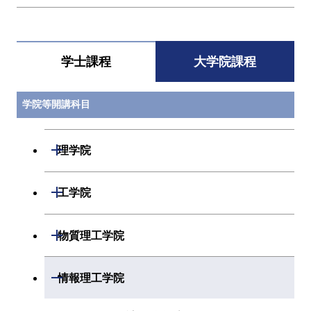
学士課程
大学院課程
学院等開講科目
開閉
理学院
開閉
数学系
開閉
工学院
開閉
物理学系
数学コース
開閉
機械系
開閉
物質理工学院
開閉
化学系
物理学コース
開閉
システム制御系
機械コース
開閉
材料系
開閉
情報理工学院
開閉
地球惑星科学系
物質・情報卓越コース
化学コース
開閉
電気電子系
エネルギーコース
システム制御コース
開閉
応用化学系
材料コース