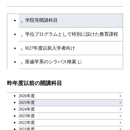
ライフエンジニアリングコ
開閉
土木・環境工学系
建築学コース
物質・情報卓越コース
文系教養科目
大学院課程を切り替える
ース
学院等開講科目
開閉
融合理工学系
エンジニアリングデザイン
土木工学コース
英語科目
地球生命コース
コース
学位プログラムとして特別に設けた教育課程
開閉
社会・人間科学系
エンジニアリングデザイン
地球環境共創コース
第二外国語科目
人間医療科学技術コース
都市・環境学コース
コース
H27年度以前入学者向け
開閉
イノベーション科学系
エネルギーコース
社会・人間科学コース
日本語・日本文化科目
物質・情報卓越コース
医歯学系のシラバス検索
都市・環境学コース
開閉
技術経営専門職学位課程
エネルギー・情報コース
イノベーション科学コース
教職科目
昨年度以前の開講科目
専門科目
エンジニアリングデザイン
人間医療科学技術コース
技術経営専門職学位課程
キャリア科目
コース
2026年度
アントレプレナーシップ科目
2025年度
原子核工学コース
2024年度
2023年度
広域教養科目
物質・情報卓越コース
2022年度
2021年度