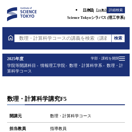
日本語
English
詳細検索
Science Tokyoシラバス (理工学系)
検索
数理・計算科学コースの講義を検索（講義名・科目コ
学部・課程を開閉
2025年度
学院等開講科目
情報理工学院
数理・計算科学系
数理・計
算科学コース
数理・計算科学講究F5
開講元
数理・計算科学コース
担当教員
指導教員