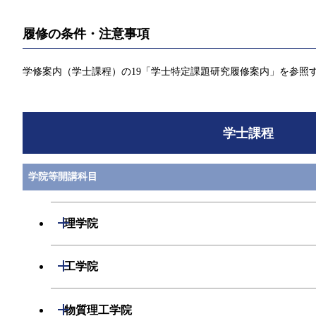
履修の条件・注意事項
学修案内（学士課程）の19「学士特定課題研究履修案内」を参照
学士課程
学院等開講科目
開閉
理学院
数学系
開閉
工学院
物理学系
機械系
開閉
物質理工学院