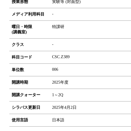
授業形態
実験等 (対面型)
-
メディア利用科目
曜日・時限
特課研
(講義室)
-
クラス
CSC.Z389
科目コード
0
0
6
単位数
開講時期
2025年度
開講クォーター
1～2Q
シラバス更新日
2025年4月2日
使用言語
日本語