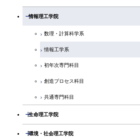
化学系
システム制御系
材料系
開閉
情報理工学院
地球惑星科学系
電気電子系
応用化学系
数理・計算科学系
初年次専門科目
情報通信系
初年次専門科目
情報工学系
創造プロセス科目
経営工学系
創造プロセス科目
初年次専門科目
共通専門科目
初年次専門科目
共通専門科目
創造プロセス科目
創造プロセス科目
共通専門科目
共通専門科目
開閉
生命理工学院
生命理工学系
開閉
環境・社会理工学院