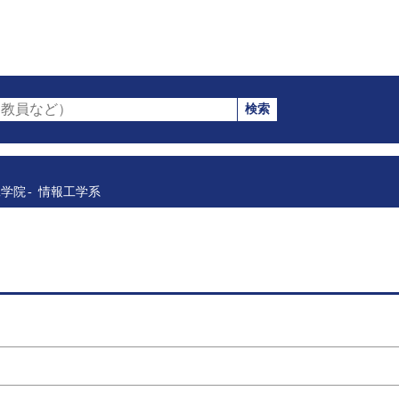
検索
教員など）
工学院
情報工学系