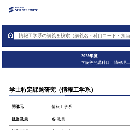
情報工学系の講義を検索（講義名・科目コード・担当
2025年度
学院等開講科目
情報理
学士特定課題研究（情報工学系）
開講元
情報工学系
担当教員
各 教員