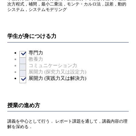
次方程式，補間，最小二乗法，モンテ・カルロ法，誤差，動的
システム，システムモデリング
学生が身につける力
専門力
教養力
コミュニケーション力
展開力 (探究力又は設定力)
展開力 (実践力又は解決力)
授業の進め方
講義を中心として行う． レポート課題を通して，講義内容の理
解を深める．