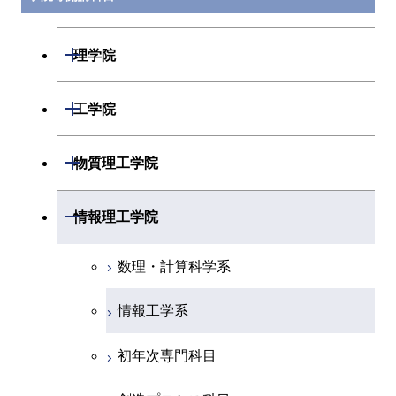
開閉
理学院
数学系
開閉
工学院
物理学系
機械系
開閉
物質理工学院
化学系
システム制御系
材料系
開閉
情報理工学院
地球惑星科学系
電気電子系
応用化学系
数理・計算科学系
初年次専門科目
情報通信系
初年次専門科目
情報工学系
創造プロセス科目
経営工学系
創造プロセス科目
初年次専門科目
共通専門科目
初年次専門科目
共通専門科目