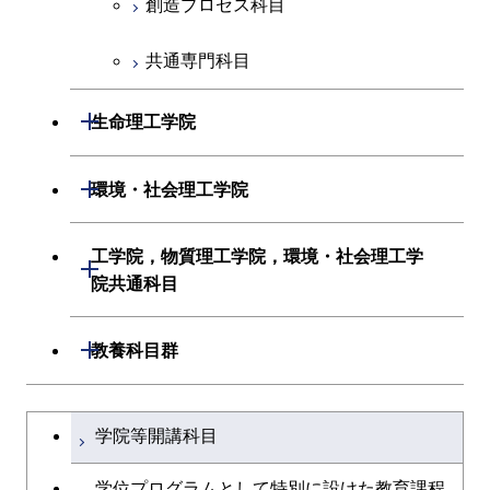
創造プロセス科目
創造プロセス科目
共通専門科目
共通専門科目
開閉
生命理工学院
生命理工学系
開閉
環境・社会理工学院
初年次専門科目
建築学系
工学院，物質理工学院，環境・社会理工学
開閉
院共通科目
創造プロセス科目
土木・環境工学系
工学院，物質理工学院，環境・社会
開閉
共通専門科目
教養科目群
融合理工学系
理工学院共通科目
文系教養科目
学士課程を切り替える
初年次専門科目
学院等開講科目
英語科目
創造プロセス科目
学位プログラムとして特別に設けた教育課程