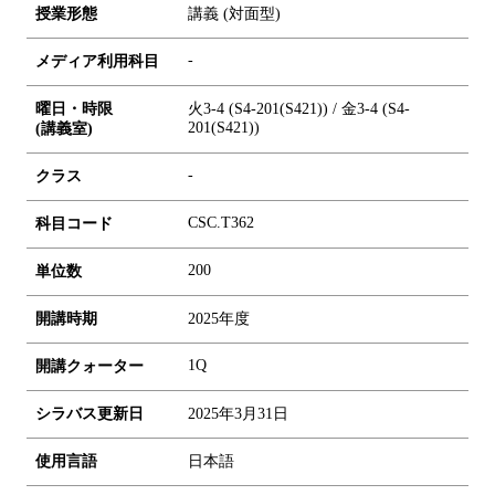
授業形態
講義 (対面型)
-
メディア利用科目
曜日・時限
火3-4 (S4-201(S421)) / 金3-4 (S4-
201(S421))
(講義室)
-
クラス
CSC.T362
科目コード
2
0
0
単位数
開講時期
2025年度
1Q
開講クォーター
シラバス更新日
2025年3月31日
使用言語
日本語