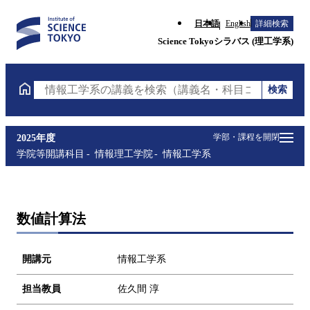
日本語
English
詳細検索
Science Tokyoシラバス (理工学系)
検索
情報工学系の講義を検索（講義名・科目コード・担当
学部・課程を開閉
2025年度
学院等開講科目
情報理工学院
情報工学系
数値計算法
開講元
情報工学系
担当教員
佐久間 淳