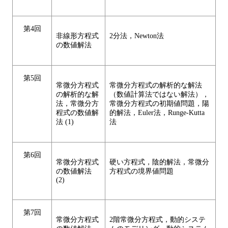
第4回
非線形方程式
2分法，Newton法
の数値解法
第5回
常微分方程式
常微分方程式の解析的な解法
の解析的な解
（数値計算法ではない解法），
法，常微分方
常微分方程式の初期値問題，陽
程式の数値解
的解法，Euler法，Runge-Kutta
法 (1)
法
第6回
常微分方程式
硬い方程式，陰的解法，常微分
の数値解法
方程式の境界値問題
(2)
第7回
常微分方程式
2階常微分方程式，動的システ