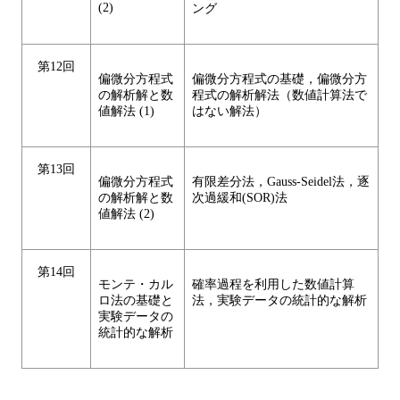
(2)
ング
第12回
偏微分方程式
偏微分方程式の基礎，偏微分方
の解析解と数
程式の解析解法（数値計算法で
値解法 (1)
はない解法）
第13回
偏微分方程式
有限差分法，Gauss-Seidel法，逐
の解析解と数
次過緩和(SOR)法
値解法 (2)
第14回
モンテ・カル
確率過程を利用した数値計算
ロ法の基礎と
法，実験データの統計的な解析
実験データの
統計的な解析