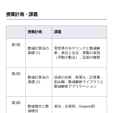
授業計画・課題
授業計画
課題
第1回
数値計算法の
実世界のモデリングと数値解
基礎 (1)
析，単位と次元，実数の表現
（浮動小数点），誤差の種類
第2回
数値計算法の
誤差の分析，桁落ち，計算量，
基礎 (2)
刻み幅，数値解析ライブラリと
数値解析アプリケーション
第3回
数値微分と数
差分，台形則，Simpson則
値積分