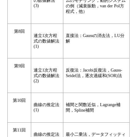
の数値解法
ムのモデリング，動的システム
(3)
の例（減衰振動，van der Pol方
程式，他）
第8回
連立1次方程
直接法：Gaussの消去法，LU分
式の数値解法
解
(1)
第9回
連立1次方程
反復法：Jacobi反復法，Gauss-
式の数値解法
Seidel法，逐次過緩和(SOR)法
(2)
第10回
曲線の推定法
補間と関数近似，Lagrange補
(1)
間，Spline補間
第11回
曲線の推定法
最小二乗法，データフィッティ