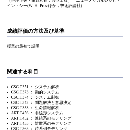
（伊理正夫・藤野和建，共立出版），ニューメリカルレシピ・
イン・シー(W. H. Pressほか，技術評論社).
成績評価の方法及び基準
授業の最初で説明
関連する科目
CSC.T351 ： システム解析
CSC.T373 ： 動的システム
CSC.T374 ： システム制御
CSC.T342 ： 問題解決と意思決定
CSC.T353 ： 生命情報解析
ART.T456 ： 非線形システム
ART.T452 ： 連続系のモデリング
ART.T455 ： 離散系のモデリング
CSC.T365 ： 時系列モデリング