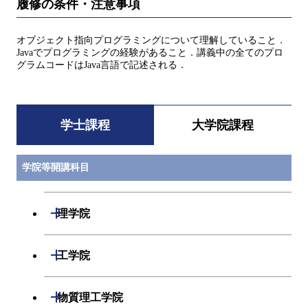
履修の条件・注意事項
オブジェクト指向プログラミングについて理解していること．
Javaでプログラミングの経験があること．講義中の全てのプロ
グラムコードはJava言語で記述される．
学士課程
大学院課程
学院等開講科目
開閉
理学院
数学系
開閉
工学院
物理学系
機械系
開閉
物質理工学院