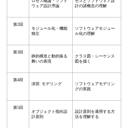
ロセス概論・ソフト
セスとソフトウェア設
ウェア設計序論
計の諸概念の理解
第2回
モジュール化・機能
ソフトウェアモジュー
独立
ル化の理解
第3回
静的構造と動的振る
クラス図・シーケンス
舞いの表現
図を描く
第4回
演習: モデリング
ソフトウェアモデリン
グの実践
第5回
オブジェクト指向設
設計原則を適用する方
計原則
法を理解する