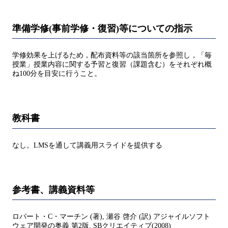
準備学修(事前学修・復習)等についての指示
学修効果を上げるため，配布資料等の該当箇所を参照し，「毎
授業」授業内容に関する予習と復習（課題含む）をそれぞれ概
ね100分を目安に行うこと。
教科書
なし。LMSを通して講義用スライドを提供する
参考書、講義資料等
ロバート・C・マーチン (著), 瀬谷 啓介 (訳) アジャイルソフト
ウェア開発の奥義 第2版, SBクリエイティブ(2008)