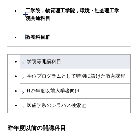
初年次専門科目
建築学系
工学院，物質理工学院，環境・社会理工学
開閉
院共通科目
創造プロセス科目
土木・環境工学系
工学院，物質理工学院，環境・社会
開閉
共通専門科目
教養科目群
融合理工学系
理工学院共通科目
文系教養科目
学士課程を切り替える
初年次専門科目
学院等開講科目
英語科目
創造プロセス科目
学位プログラムとして特別に設けた教育課程
第二外国語科目
共通専門科目
H27年度以前入学者向け
日本語・日本文化科目
医歯学系のシラバス検索
教職科目
昨年度以前の開講科目
アントレプレナーシップ科目