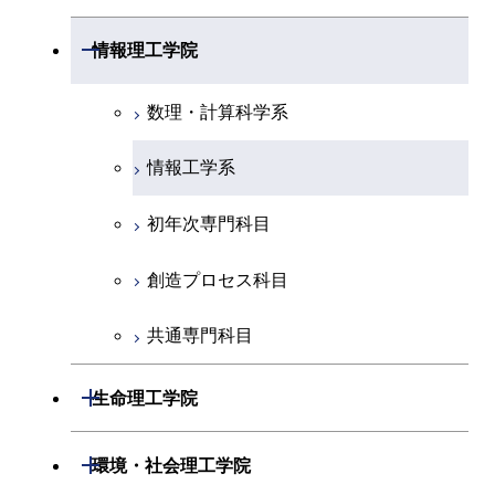
化学系
システム制御系
材料系
開閉
情報理工学院
地球惑星科学系
電気電子系
応用化学系
数理・計算科学系
初年次専門科目
情報通信系
初年次専門科目
情報工学系
創造プロセス科目
経営工学系
創造プロセス科目
初年次専門科目
共通専門科目
初年次専門科目
共通専門科目
創造プロセス科目
創造プロセス科目
共通専門科目
共通専門科目
開閉
生命理工学院
生命理工学系
開閉
環境・社会理工学院