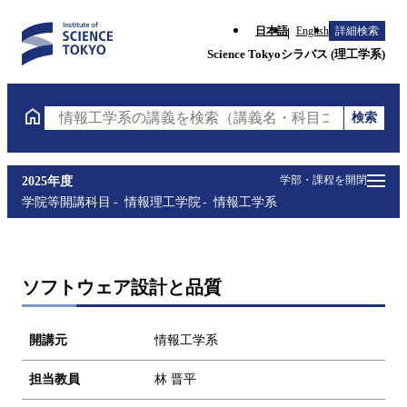
日本語
English
詳細検索
Science Tokyoシラバス (理工学系)
検索
情報工学系の講義を検索（講義名・科目コード・担当
学部・課程を開閉
2025年度
学院等開講科目
情報理工学院
情報工学系
ソフトウェア設計と品質
開講元
情報工学系
担当教員
林 晋平