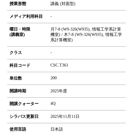
授業形態
講義 (対面型)
-
メディア利用科目
曜日・時限
月7-8 (W9-326(W935), 情報工学系計算
(講義室)
機室) / 木7-8 (W9-326(W935), 情報工学
系計算機室)
-
クラス
CSC.T361
科目コード
2
0
0
単位数
開講時期
2025年度
4Q
開講クォーター
シラバス更新日
2025年11月11日
使用言語
日本語