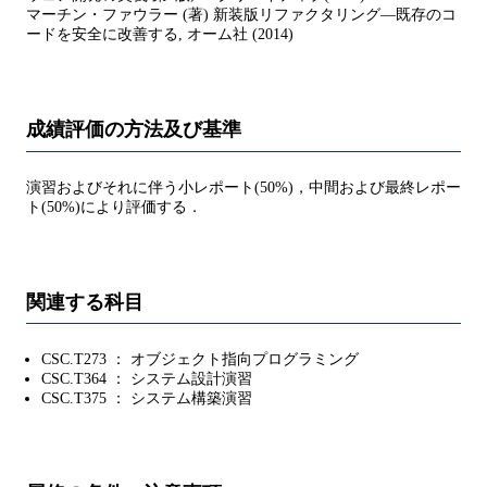
マーチン・ファウラー (著) 新装版リファクタリング―既存のコ
ードを安全に改善する, オーム社 (2014)
成績評価の方法及び基準
演習およびそれに伴う小レポート(50%)，中間および最終レポー
ト(50%)により評価する．
関連する科目
CSC.T273 ： オブジェクト指向プログラミング
CSC.T364 ： システム設計演習
CSC.T375 ： システム構築演習