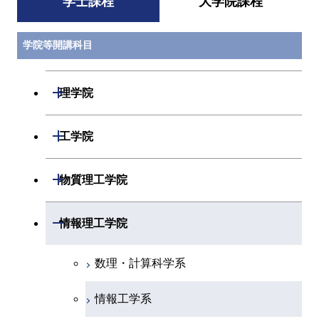
学士課程
大学院課程
学院等開講科目
開閉
理学院
数学系
開閉
工学院
物理学系
機械系
開閉
物質理工学院
化学系
システム制御系
材料系
開閉
情報理工学院
地球惑星科学系
電気電子系
応用化学系
数理・計算科学系
初年次専門科目
情報通信系
初年次専門科目
情報工学系
創造プロセス科目