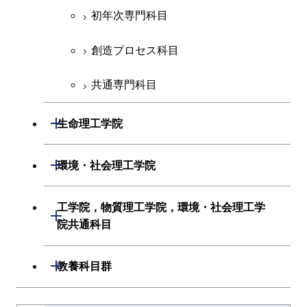
経営工学系
創造プロセス科目
初年次専門科目
共通専門科目
初年次専門科目
共通専門科目
創造プロセス科目
創造プロセス科目
共通専門科目
共通専門科目
開閉
生命理工学院
生命理工学系
開閉
環境・社会理工学院
初年次専門科目
建築学系
工学院，物質理工学院，環境・社会理工学
開閉
院共通科目
創造プロセス科目
土木・環境工学系
工学院，物質理工学院，環境・社会
開閉
共通専門科目
教養科目群
融合理工学系
理工学院共通科目
文系教養科目
学士課程を切り替える