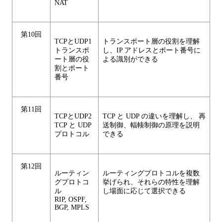
NAT
第10回
TCPとUDP1
トランスポート層の役割を理解
トランスポ
し、IP アドレスとポート番号に
ート層の役
よる識別ができる
割とポート
番号
第11回
TCPとUDP2
TCP と UDP の違いを理解し、 再
TCP と UDP
送制御、輻輳制御の原理を説明
プロトコル
できる
第12回
ルーティン
ルーティングプロトコルを複数
グプロトコ
挙げられ、それらの特性を理解
ル
し場面に応じて選択できる
RIP, OSPF,
BGP, MPLS