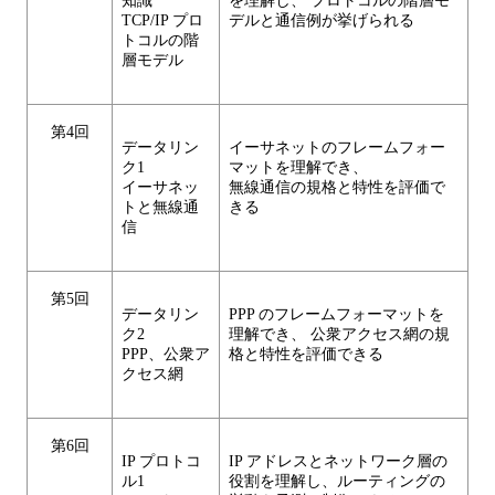
知識
を理解し、 プロトコルの階層モ
TCP/IP プロ
デルと通信例が挙げられる
トコルの階
層モデル
第4回
データリン
イーサネットのフレームフォー
ク1
マットを理解でき、
イーサネッ
無線通信の規格と特性を評価で
トと無線通
きる
信
第5回
データリン
PPP のフレームフォーマットを
ク2
理解でき、 公衆アクセス網の規
PPP、公衆ア
格と特性を評価できる
クセス網
第6回
IP プロトコ
IP アドレスとネットワーク層の
ル1
役割を理解し、ルーティングの