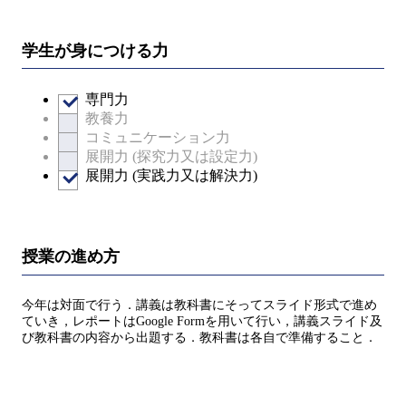
学生が身につける力
専門力
教養力
コミュニケーション力
展開力 (探究力又は設定力)
展開力 (実践力又は解決力)
授業の進め方
今年は対面で行う．講義は教科書にそってスライド形式で進め
ていき，レポートはGoogle Formを用いて行い，講義スライド及
び教科書の内容から出題する．教科書は各自で準備すること．