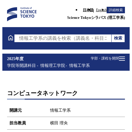
日本語
English
詳細検索
Science Tokyoシラバス (理工学系)
検索
情報工学系の講義を検索（講義名・科目コード・担当
学部・課程を開閉
2025年度
学院等開講科目
情報理工学院
情報工学系
コンピュータネットワーク
開講元
情報工学系
担当教員
横田 理央