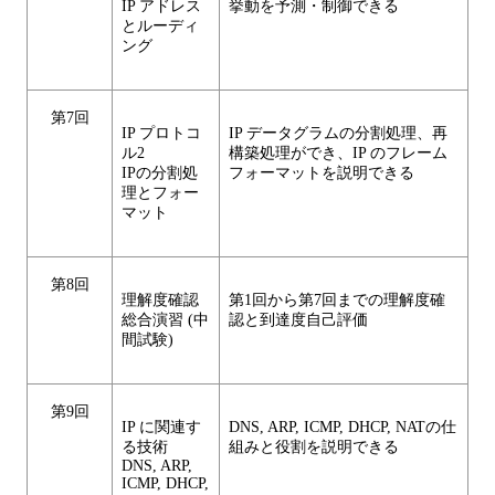
IP アドレス
挙動を予測・制御できる
とルーディ
ング
第7回
IP プロトコ
IP データグラムの分割処理、再
ル2
構築処理ができ、IP のフレーム
IPの分割処
フォーマットを説明できる
理とフォー
マット
第8回
理解度確認
第1回から第7回までの理解度確
総合演習 (中
認と到達度自己評価
間試験)
第9回
IP に関連す
DNS, ARP, ICMP, DHCP, NATの仕
る技術
組みと役割を説明できる
DNS, ARP,
ICMP, DHCP,