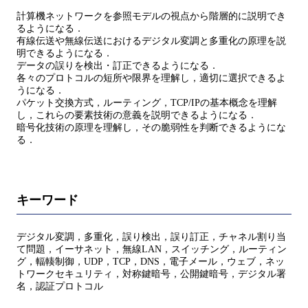
計算機ネットワークを参照モデルの視点から階層的に説明でき
るようになる．
有線伝送や無線伝送におけるデジタル変調と多重化の原理を説
明できるようになる．
データの誤りを検出・訂正できるようになる．
各々のプロトコルの短所や限界を理解し，適切に選択できるよ
うになる．
パケット交換方式，ルーティング，TCP/IPの基本概念を理解
し，これらの要素技術の意義を説明できるようになる．
暗号化技術の原理を理解し，その脆弱性を判断できるようにな
る．
キーワード
デジタル変調，多重化，誤り検出，誤り訂正，チャネル割り当
て問題，イーサネット，無線LAN，スイッチング，ルーティン
グ，輻輳制御，UDP，TCP，DNS，電子メール，ウェブ，ネッ
トワークセキュリティ，対称鍵暗号，公開鍵暗号，デジタル署
名，認証プロトコル