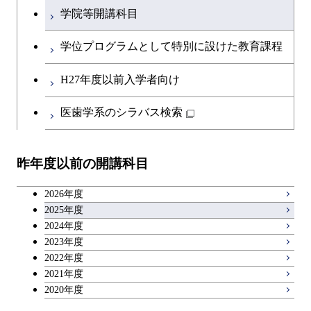
初年次専門科目
学院等開講科目
英語科目
創造プロセス科目
学位プログラムとして特別に設けた教育課程
第二外国語科目
共通専門科目
H27年度以前入学者向け
日本語・日本文化科目
医歯学系のシラバス検索
教職科目
昨年度以前の開講科目
アントレプレナーシップ科目
2026年度
広域教養科目
2025年度
2024年度
2023年度
理工系教養科目
2022年度
2021年度
2020年度