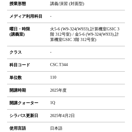
授業形態
講義/演習 (対面型)
-
メディア利用科目
曜日・時限
火5-6 (W9-324(W933),計算機室GSIC 3
(講義室)
階 312号室) / 金5-6 (W9-324(W933),計
算機室GSIC 3階 312号室)
-
クラス
CSC.T344
科目コード
1
1
0
単位数
開講時期
2025年度
1Q
開講クォーター
シラバス更新日
2025年4月2日
使用言語
日本語