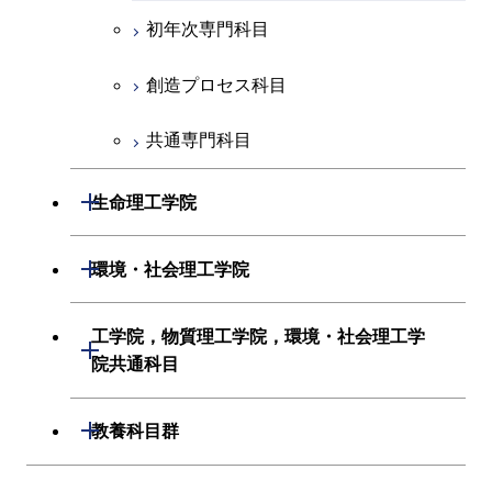
経営工学系
創造プロセス科目
初年次専門科目
共通専門科目
初年次専門科目
共通専門科目
創造プロセス科目
創造プロセス科目
共通専門科目
共通専門科目
開閉
生命理工学院
生命理工学系
開閉
環境・社会理工学院
初年次専門科目
建築学系
工学院，物質理工学院，環境・社会理工学
開閉
院共通科目
創造プロセス科目
土木・環境工学系
工学院，物質理工学院，環境・社会
開閉
共通専門科目
教養科目群
融合理工学系
理工学院共通科目
学士課程を切り替える