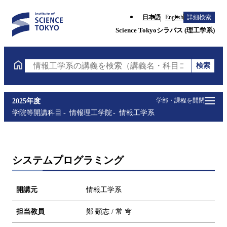
日本語
English
詳細検索
Science Tokyoシラバス (理工学系)
検索
情報工学系の講義を検索（講義名・科目コード・担当
学部・課程を開閉
2025年度
学院等開講科目
情報理工学院
情報工学系
システムプログラミング
開講元
情報工学系
担当教員
鄭 顕志 / 常 穹