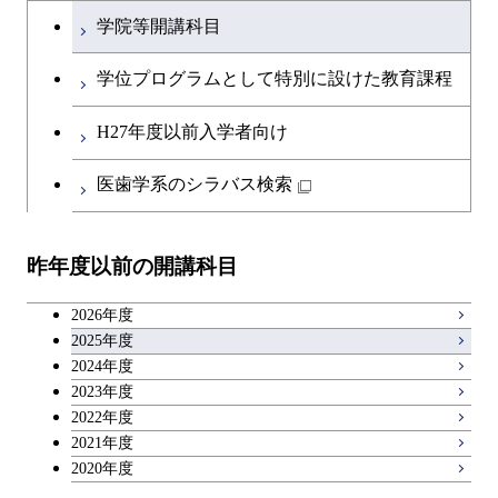
文系教養科目
初年次専門科目
学院等開講科目
英語科目
創造プロセス科目
学位プログラムとして特別に設けた教育課程
第二外国語科目
共通専門科目
H27年度以前入学者向け
日本語・日本文化科目
医歯学系のシラバス検索
教職科目
昨年度以前の開講科目
アントレプレナーシップ科目
2026年度
広域教養科目
2025年度
2024年度
2023年度
理工系教養科目
2022年度
2021年度
2020年度