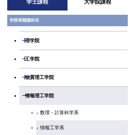
学士課程
大学院課程
学院等開講科目
開閉
理学院
数学系
開閉
工学院
物理学系
機械系
開閉
物質理工学院
化学系
システム制御系
材料系
開閉
情報理工学院
地球惑星科学系
電気電子系
応用化学系
数理・計算科学系
初年次専門科目
情報通信系
初年次専門科目
情報工学系
創造プロセス科目