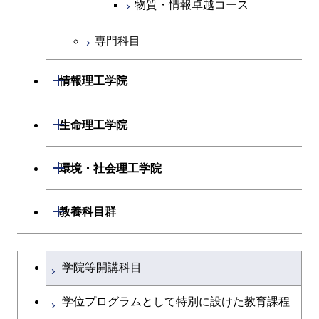
物質・情報卓越コース
専門科目
開閉
情報理工学院
開閉
数理・計算科学系
開閉
生命理工学院
開閉
情報工学系
数理・計算科学コース
開閉
生命理工学系
開閉
環境・社会理工学院
専門科目
知能情報コース
情報工学コース
専門科目
生命理工学コース
開閉
建築学系
開閉
教養科目群
研究関連科目
ライフエンジニアリングコ
ライフエンジニアリングコ
開閉
土木・環境工学系
建築学コース
ース
文系教養科目
大学院課程を切り替える
ース
学院等開講科目
開閉
融合理工学系
エンジニアリングデザイン
土木工学コース
知能情報コース
英語科目
地球生命コース
コース
学位プログラムとして特別に設けた教育課程
開閉
社会・人間科学系
エンジニアリングデザイン
地球環境共創コース
エネルギー・情報コース