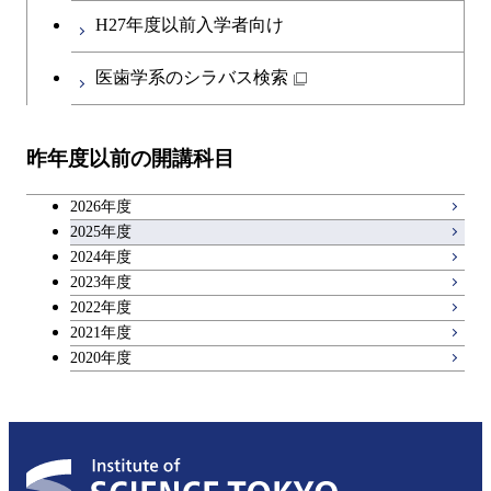
第二外国語科目
人間医療科学技術コース
都市・環境学コース
コース
H27年度以前入学者向け
開閉
イノベーション科学系
エネルギーコース
社会・人間科学コース
人間医療科学技術コース
日本語・日本文化科目
物質・情報卓越コース
医歯学系のシラバス検索
都市・環境学コース
開閉
技術経営専門職学位課程
エネルギー・情報コース
イノベーション科学コース
物質・情報卓越コース
教職科目
昨年度以前の開講科目
専門科目
エンジニアリングデザイン
人間医療科学技術コース
技術経営専門職学位課程
キャリア科目
コース
2026年度
アントレプレナーシップ科目
2025年度
原子核工学コース
2024年度
2023年度
広域教養科目
物質・情報卓越コース
2022年度
2021年度
2020年度