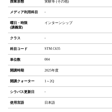
授業形態
実験等 (その他)
-
メディア利用科目
曜日・時限
インターンシップ
(講義室)
-
クラス
STM.C635
科目コード
0
0
4
単位数
開講時期
2025年度
開講クォーター
1～2Q
-
シラバス更新日
使用言語
日本語