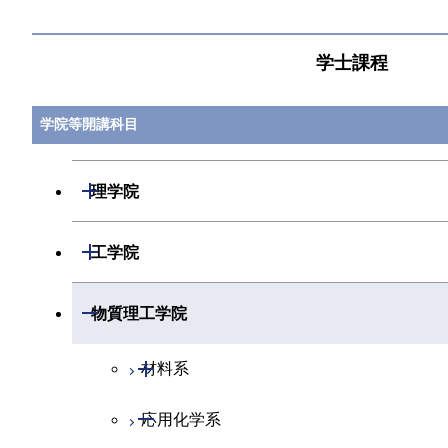
学士課程
学院等開講科目
開閉
理学院
開閉
数学系
開閉
工学院
開閉
物理学系
数学コース
開閉
機械系
開閉
物質理工学院
開閉
化学系
物理学コース
開閉
システム制御系
機械コース
開閉
材料系
開閉
地球惑星科学系
物質・情報卓越コース
化学コース
開閉
電気電子系
エネルギーコース
システム制御コース
開閉
応用化学系
材料コース