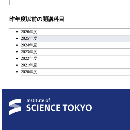
開閉
技術経営専門職学位課程
エネルギー・情報コース
イノベーション科学コース
教職科目
昨年度以前の開講科目
専門科目
エンジニアリングデザインコース
人間医療科学技術コース
技術経営専門職学位課程
キャリア科目
2026年度
原子核工学コース
アントレプレナーシップ科目
2025年度
2024年度
物質・情報卓越コース
2023年度
広域教養科目
2022年度
2021年度
2020年度