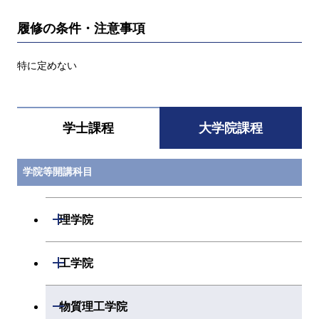
履修の条件・注意事項
特に定めない
学士課程
大学院課程
学院等開講科目
開閉
理学院
開閉
数学系
開閉
工学院
開閉
物理学系
数学コース
開閉
機械系
開閉
物質理工学院