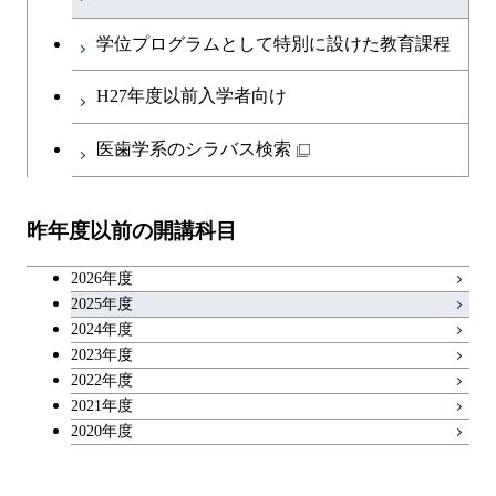
開閉
融合理工学系
エンジニアリングデザイン
土木工学コース
知能情報コース
英語科目
地球生命コース
コース
学位プログラムとして特別に設けた教育課程
開閉
社会・人間科学系
エンジニアリングデザイン
地球環境共創コース
エネルギー・情報コース
第二外国語科目
人間医療科学技術コース
都市・環境学コース
コース
H27年度以前入学者向け
開閉
イノベーション科学系
エネルギーコース
社会・人間科学コース
人間医療科学技術コース
日本語・日本文化科目
物質・情報卓越コース
医歯学系のシラバス検索
都市・環境学コース
開閉
技術経営専門職学位課程
エネルギー・情報コース
イノベーション科学コース
物質・情報卓越コース
教職科目
昨年度以前の開講科目
専門科目
エンジニアリングデザイン
人間医療科学技術コース
技術経営専門職学位課程
キャリア科目
コース
2026年度
アントレプレナーシップ科目
2025年度
原子核工学コース
2024年度
2023年度
広域教養科目
物質・情報卓越コース
2022年度
2021年度
2020年度