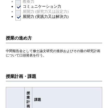
教養力
コミュニケーション力
展開力 (探究力又は設定力)
展開力 (実践力又は解決力)
授業の進め方
中間報告会として修士論文研究の進捗およびその後の研究計画
について口頭発表を行う。
授業計画・課題
授
業
課題
計
画