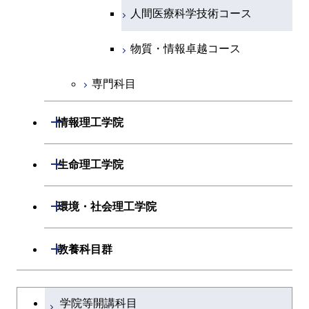
物質・情報卓越コース
人間医療科学技術コース
物質・情報卓越コース
専門科目
開閉
情報理工学院
開閉
数理・計算科学系
開閉
生命理工学院
開閉
情報工学系
数理・計算科学コース
開閉
生命理工学系
開閉
環境・社会理工学院
専門科目
知能情報コース
情報工学コース
専門科目
生命理工学コース
開閉
建築学系
開閉
教養科目群
研究関連科目
ライフエンジニアリングコ
ライフエンジニアリングコ
開閉
土木・環境工学系
建築学コース
ース
文系教養科目
大学院課程を切り替える
ース
学院等開講科目