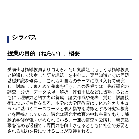
シラバス
授業の目的（ねらい）、概要
受講生は指導教員より与えられた研究課題（もしくは指導教員
と協議して決定した研究課題）を中心に、専門知識とその周辺
基礎知識を修得し、これらを自らのテーマに取り入れて研究
し，討論し，まとめて発表を行う。この過程では，先行研究の
調査・分析、データ取得・解析・評価手法などに習熟するとと
もに，理解力と語学力の養成，論文作成や発表，質疑，討論技
術について習得を図る。本学の大学院教育は，体系的カリキュ
ラムに基づくコースワークと個人指導を特徴とする研究室教育
とを両輪としている。講究は研究室教育の中核科目であり，能
動的学修が強く求められている。一連の講究を受講し，研究活
動を進める過程で，専門力を向上させるとともに社会で必要と
される能力を身につけることが期待される。