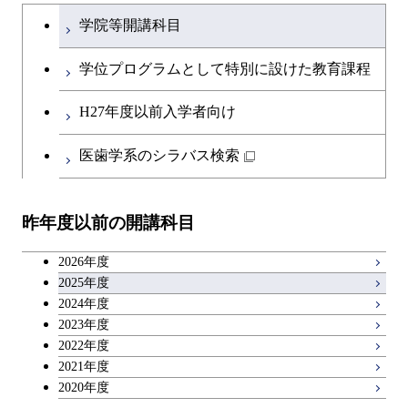
文系教養科目
大学院課程を切り替える
ース
学院等開講科目
開閉
融合理工学系
エンジニアリングデザイン
土木工学コース
知能情報コース
英語科目
地球生命コース
コース
学位プログラムとして特別に設けた教育課程
開閉
社会・人間科学系
エンジニアリングデザイン
地球環境共創コース
エネルギー・情報コース
第二外国語科目
人間医療科学技術コース
都市・環境学コース
コース
H27年度以前入学者向け
開閉
イノベーション科学系
エネルギーコース
社会・人間科学コース
人間医療科学技術コース
日本語・日本文化科目
物質・情報卓越コース
医歯学系のシラバス検索
都市・環境学コース
開閉
技術経営専門職学位課程
エネルギー・情報コース
イノベーション科学コース
物質・情報卓越コース
教職科目
昨年度以前の開講科目
専門科目
エンジニアリングデザイン
人間医療科学技術コース
技術経営専門職学位課程
キャリア科目
コース
2026年度
アントレプレナーシップ科目
2025年度
原子核工学コース
2024年度
2023年度
広域教養科目
物質・情報卓越コース
2022年度
2021年度
2020年度