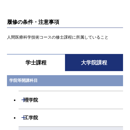
履修の条件・注意事項
人間医療科学技術コースの修士課程に所属していること
学士課程
大学院課程
学院等開講科目
開閉
理学院
開閉
数学系
開閉
工学院
開閉