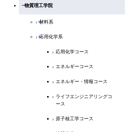
物理学系
数学コース
開閉
機械系
開閉
物質理工学院
開閉
化学系
物理学コース
開閉
システム制御系
機械コース
開閉
材料系
開閉
地球惑星科学系
物質・情報卓越コース
化学コース
開閉
電気電子系
エネルギーコース
システム制御コース
開閉
応用化学系
材料コース
専門科目
エネルギーコース
地球惑星科学コース
開閉
情報通信系
エネルギー・情報コース
エンジニアリングデザイン
電気電子コース
エネルギーコース
応用化学コース
コース
エネルギー・情報コース
地球生命コース
開閉
経営工学系
エンジニアリングデザイン
エネルギーコース
情報通信コース
エネルギー・情報コース
エネルギーコース
コース
人間医療科学技術コース
物質・情報卓越コース
専門科目
エネルギー・情報コース
エンジニアリングデザイン
経営工学コース
ライフエンジニアリングコ
エネルギー・情報コース
ライフエンジニアリングコ
コース
ース
ース
ライフエンジニアリングコ
エンジニアリングデザイン
ライフエンジニアリングコ
ース
ライフエンジニアリングコ
コース
原子核工学コース
ース
原子核工学コース
ース
原子核工学コース
人間医療科学技術コース
原子核工学コース
人間医療科学技術コース
人間医療科学技術コース
人間医療科学技術コース