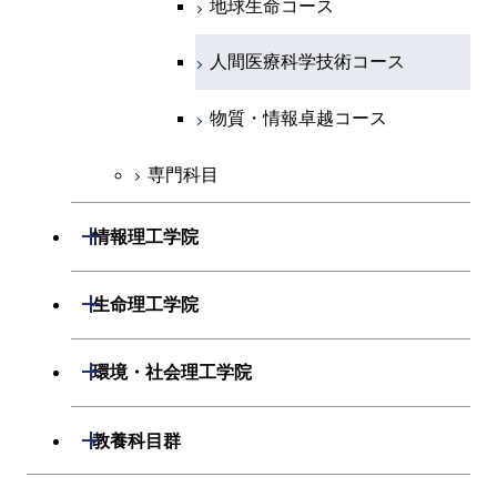
物質・情報卓越コース
地球生命コース
物質・情報卓越コース
人間医療科学技術コース
物質・情報卓越コース
専門科目
開閉
情報理工学院
開閉
数理・計算科学系
開閉
生命理工学院
開閉
情報工学系
数理・計算科学コース
開閉
生命理工学系
開閉
環境・社会理工学院
専門科目
知能情報コース
情報工学コース
専門科目
生命理工学コース
開閉
建築学系
開閉
教養科目群
研究関連科目
ライフエンジニアリングコ
ライフエンジニアリングコ
開閉
土木・環境工学系
建築学コース
ース