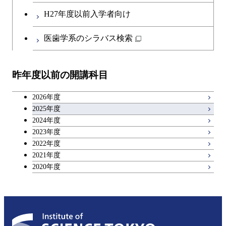
エネルギー・情報コース
第二外国語科目
人間医療科学技術コース
都市・環境学コース
コース
H27年度以前入学者向け
開閉
イノベーション科学系
エネルギーコース
社会・人間科学コース
人間医療科学技術コース
日本語・日本文化科目
物質・情報卓越コース
医歯学系のシラバス検索
都市・環境学コース
開閉
技術経営専門職学位課程
エネルギー・情報コース
イノベーション科学コース
物質・情報卓越コース
教職科目
昨年度以前の開講科目
専門科目
エンジニアリングデザイン
人間医療科学技術コース
技術経営専門職学位課程
キャリア科目
コース
2026年度
アントレプレナーシップ科目
2025年度
原子核工学コース
2024年度
2023年度
広域教養科目
物質・情報卓越コース
2022年度
2021年度
2020年度