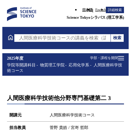
日本語
English
詳細検索
Science Tokyoシラバス (理工学系)
検索
人間医療科学技術コースの講義を検索（講義名・科目
学部・課程を開閉
2025年度
学院等開講科目
物質理工学院
応用化学系
人間医療科学技
術コース
人間医療科学技術他分野専門基礎第二 3
開講元
人間医療科学技術コース
担当教員
菅野 貴皓 / 宮嵜 哲郎