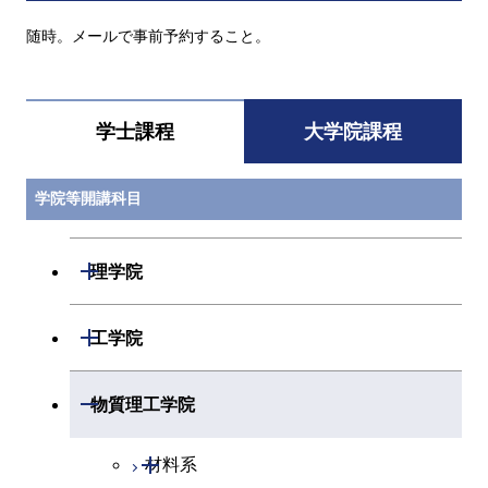
随時。メールで事前予約すること。
学士課程
大学院課程
学院等開講科目
開閉
理学院
開閉
数学系
開閉
工学院
開閉
物理学系
数学コース
開閉
機械系
開閉
物質理工学院
開閉
化学系
物理学コース
開閉
システム制御系
機械コース
開閉
材料系