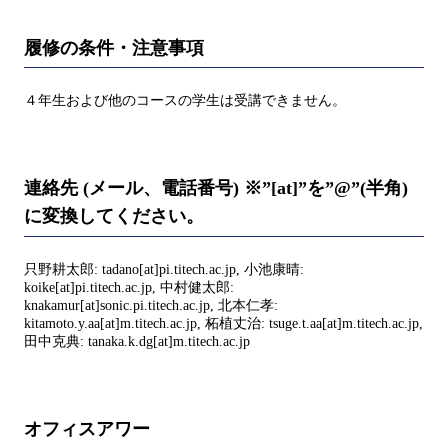
履修の条件・注意事項
４年生および他のコースの学生は受講できません。
連絡先 (メール、電話番号) ※”[at]”を”@”(半角)
に変換してください。
只野耕太郎: tadano[at]pi.titech.ac.jp, 小池康晴:
koike[at]pi.titech.ac.jp, 中村健太郎:
knakamur[at]sonic.pi.titech.ac.jp, 北本仁孝:
kitamoto.y.aa[at]m.titech.ac.jp, 柘植丈治: tsuge.t.aa[at]m.titech.ac.jp,
田中克典: tanaka.k.dg[at]m.titech.ac.jp
オフィスアワー