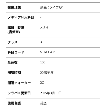
授業形態
講義 (ライブ型)
-
メディア利用科目
曜日・時限
木5-6
(講義室)
3
クラス
STM.C403
科目コード
1
0
0
単位数
開講時期
2025年度
2Q
開講クォーター
シラバス更新日
2025年3月19日
使用言語
英語