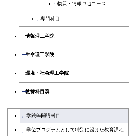
物質・情報卓越コース
専門科目
開閉
情報理工学院
開閉
数理・計算科学系
開閉
生命理工学院
開閉
情報工学系
数理・計算科学コース
開閉
生命理工学系
開閉
環境・社会理工学院
専門科目
知能情報コース
情報工学コース
専門科目
生命理工学コース
開閉
建築学系
開閉
教養科目群
研究関連科目
ライフエンジニアリングコ
ライフエンジニアリングコ
開閉
土木・環境工学系
建築学コース
ース
文系教養科目
大学院課程を切り替える
ース
学院等開講科目
開閉
融合理工学系
エンジニアリングデザイン
土木工学コース
知能情報コース
英語科目
地球生命コース
コース
学位プログラムとして特別に設けた教育課程
開閉
社会・人間科学系
エンジニアリングデザイン
地球環境共創コース