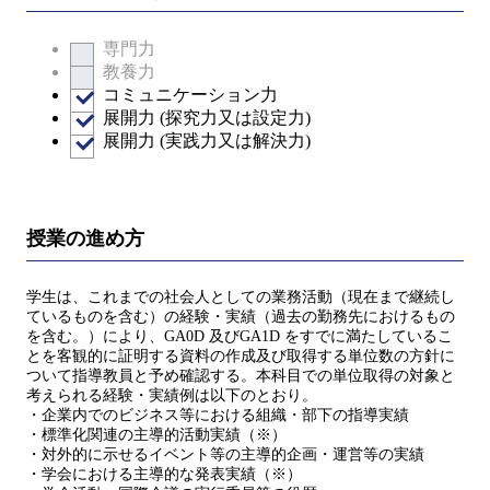
専門力
教養力
コミュニケーション力
展開力 (探究力又は設定力)
展開力 (実践力又は解決力)
授業の進め方
学生は、これまでの社会人としての業務活動（現在まで継続し
ているものを含む）の経験・実績（過去の勤務先におけるもの
を含む。）により、GA0D 及びGA1D をすでに満たしているこ
とを客観的に証明する資料の作成及び取得する単位数の方針に
ついて指導教員と予め確認する。本科目での単位取得の対象と
考えられる経験・実績例は以下のとおり。
・企業内でのビジネス等における組織・部下の指導実績
・標準化関連の主導的活動実績（※）
・対外的に示せるイベント等の主導的企画・運営等の実績
・学会における主導的な発表実績（※）