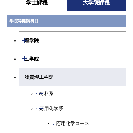
学士課程
大学院課程
学院等開講科目
開閉
理学院
開閉
数学系
開閉
工学院
開閉
物理学系
数学コース
開閉
機械系
開閉
物質理工学院
開閉
化学系
物理学コース
開閉
システム制御系
機械コース
開閉
材料系
開閉
地球惑星科学系
物質・情報卓越コース
化学コース
開閉
電気電子系
エネルギーコース
システム制御コース
開閉
応用化学系
材料コース
専門科目
エネルギーコース
地球惑星科学コース
開閉
情報通信系
エネルギー・情報コース
エンジニアリングデザイン
電気電子コース
エネルギーコース
応用化学コース
コース
エネルギー・情報コース
地球生命コース