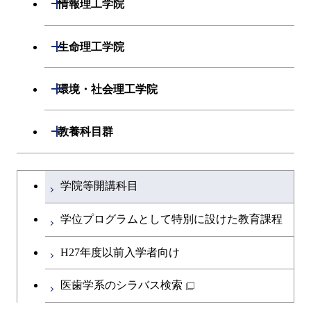
開閉
情報理工学院
開閉
数理・計算科学系
開閉
生命理工学院
開閉
情報工学系
数理・計算科学コース
開閉
生命理工学系
開閉
環境・社会理工学院
専門科目
知能情報コース
情報工学コース
専門科目
生命理工学コース
開閉
建築学系
開閉
教養科目群
研究関連科目
ライフエンジニアリングコ
ライフエンジニアリングコ
開閉
土木・環境工学系
建築学コース
ース
文系教養科目
大学院課程を切り替える
ース
学院等開講科目
開閉
融合理工学系
エンジニアリングデザイン
土木工学コース
知能情報コース
英語科目
地球生命コース
コース
学位プログラムとして特別に設けた教育課程
開閉
社会・人間科学系
エンジニアリングデザイン
地球環境共創コース
エネルギー・情報コース
第二外国語科目
人間医療科学技術コース
都市・環境学コース
コース
H27年度以前入学者向け
開閉
イノベーション科学系
エネルギーコース
社会・人間科学コース
人間医療科学技術コース
日本語・日本文化科目
物質・情報卓越コース
医歯学系のシラバス検索
都市・環境学コース
開閉
技術経営専門職学位課程
エネルギー・情報コース
イノベーション科学コース
物質・情報卓越コース
教職科目