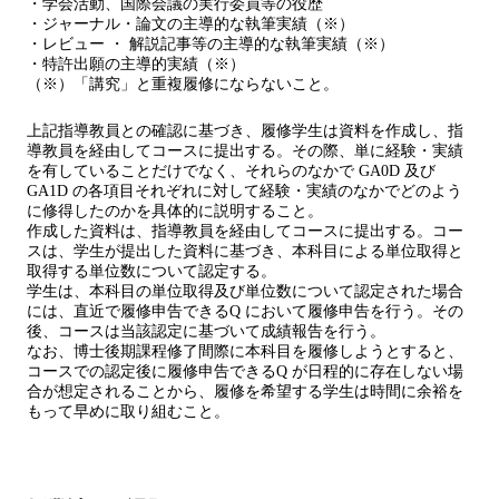
・学会活動、国際会議の実行委員等の役歴
・ジャーナル・論文の主導的な執筆実績（※）
・レビュー ・ 解説記事等の主導的な執筆実績（※）
・特許出願の主導的実績（※）
（※）「講究」と重複履修にならないこと。
上記指導教員との確認に基づき、履修学生は資料を作成し、指
導教員を経由してコースに提出する。その際、単に経験・実績
を有していることだけでなく、それらのなかで GA0D 及び
GA1D の各項目それぞれに対して経験・実績のなかでどのよう
に修得したのかを具体的に説明すること。
作成した資料は、指導教員を経由してコースに提出する。コー
スは、学生が提出した資料に基づき、本科目による単位取得と
取得する単位数について認定する。
学生は、本科目の単位取得及び単位数について認定された場合
には、直近で履修申告できるQ において履修申告を行う。その
後、コースは当該認定に基づいて成績報告を行う。
なお、博士後期課程修了間際に本科目を履修しようとすると、
コースでの認定後に履修申告できるQ が日程的に存在しない場
合が想定されることから、履修を希望する学生は時間に余裕を
もって早めに取り組むこと。