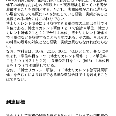
GA の内容に鑑み、企業においておおむね 5 年以上（修士課程
修了の場合はおおむね 3年以上）の実務経験を持っている者が
履修することを原則とする。ただし、実務経験がこれに満たな
い場合であっても既に GA を満たしている経験・実績があると
見做される場合にはこの限りでない。
博士リカレント研修により取得できる単位数の上限は合計で 4
単位である。博士リカレント研修 1 と 3 で合計 4 単位、博士リ
カレント研修 2-1 と 2-2 で合計 4 単位、博士リカレント研修 4
で 4 単位などを取得することも可能である。その際、それぞれ
の科目の履修の対象となる経験・実績は異ならなければならな
い。
なお、本科目は、1Q:A、2Q:B、3Q:C、4Q:D として、各 Q にそ
れぞれ 1 単位科目を 1 つ（博士リカレント研修 1）、2 単位科
目を 2 つ（同 2-1 と 2-2）、3 単位科目を 1 つ（同 3)、4 単位科
目を 1 つ（同 4)開講している。
なお、「博士リカレント研修」（「博士リカレント教育発展研
修」を含む）により取得できる単位数は合計で 4 を超えること
はできない。
到達目標
社会人として実務の経験を有する学生が、これまで及び現在の