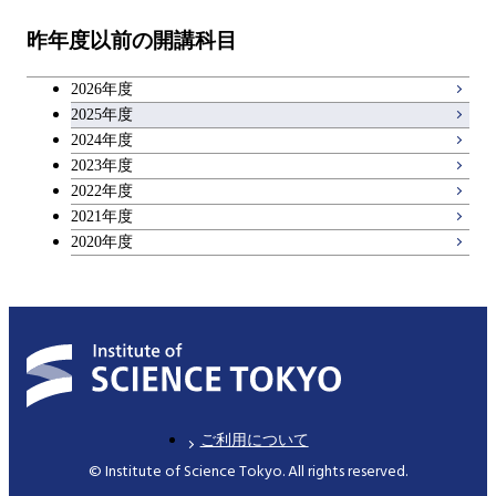
昨年度以前の開講科目
専門科目
エンジニアリングデザイン
人間医療科学技術コース
技術経営専門職学位課程
キャリア科目
コース
2026年度
アントレプレナーシップ科目
2025年度
原子核工学コース
2024年度
2023年度
広域教養科目
物質・情報卓越コース
2022年度
2021年度
2020年度
ご利用について
© Institute of Science Tokyo. All rights reserved.