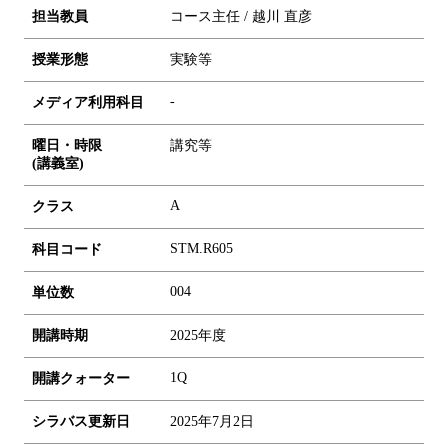
担当教員
コース主任 / 越川 直彦
授業形態
実験等
-
メディア利用科目
曜日・時限
講究等
(講義室)
A
クラス
STM.R605
科目コード
0
0
4
単位数
開講時期
2025年度
1Q
開講クォーター
シラバス更新日
2025年7月2日