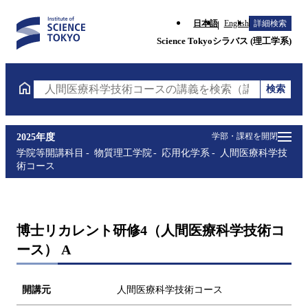
日本語
English
詳細検索
Science Tokyoシラバス (理工学系)
検索
人間医療科学技術コースの講義を検索（講義名・科目
学部・課程を開閉
2025年度
学院等開講科目
物質理工学院
応用化学系
人間医療科学技
術コース
博士リカレント研修4（人間医療科学技術コ
ース） A
開講元
人間医療科学技術コース