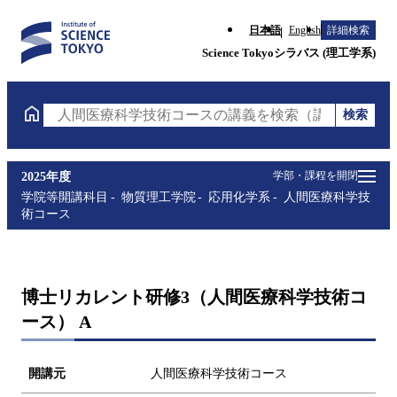
日本語
English
詳細検索
Science Tokyoシラバス (理工学系)
検索
人間医療科学技術コースの講義を検索（講義名・科目
学部・課程を開閉
2025年度
学院等開講科目
物質理工学院
応用化学系
人間医療科学技
術コース
博士リカレント研修3（人間医療科学技術コ
ース） A
開講元
人間医療科学技術コース