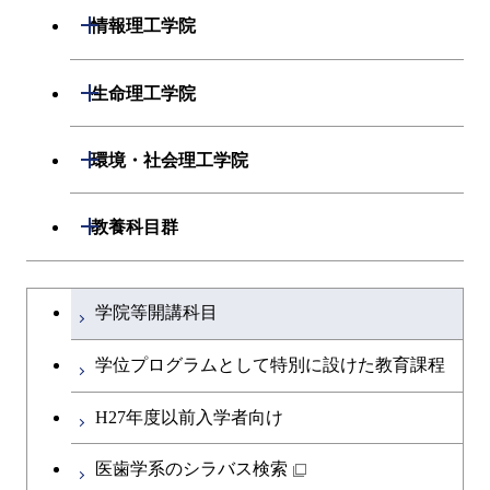
開閉
情報理工学院
開閉
数理・計算科学系
開閉
生命理工学院
開閉
情報工学系
数理・計算科学コース
開閉
生命理工学系
開閉
環境・社会理工学院
専門科目
知能情報コース
情報工学コース
専門科目
生命理工学コース
開閉
建築学系
開閉
教養科目群
研究関連科目
ライフエンジニアリングコ
ライフエンジニアリングコ
開閉
土木・環境工学系
建築学コース
ース
文系教養科目
大学院課程を切り替える
ース
学院等開講科目
開閉
融合理工学系
エンジニアリングデザイン
土木工学コース
知能情報コース
英語科目
地球生命コース
コース
学位プログラムとして特別に設けた教育課程
開閉
社会・人間科学系
エンジニアリングデザイン
地球環境共創コース
エネルギー・情報コース
第二外国語科目
人間医療科学技術コース
都市・環境学コース
コース
H27年度以前入学者向け
開閉
イノベーション科学系
エネルギーコース
社会・人間科学コース
人間医療科学技術コース
日本語・日本文化科目
物質・情報卓越コース
医歯学系のシラバス検索
都市・環境学コース