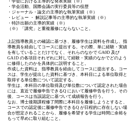
・学会における主導的な発表実績（※）
・学会活動、国際会議の実行委員等の役歴
・ジャーナル・論文の主導的な執筆実績（※）
・レビュー ・ 解説記事等の主導的な執筆実績（※）
・特許出願の主導的実績（※）
（※）「講究」と重複履修にならないこと。
上記指導教員との確認に基づき、履修学生は資料を作成し、指
導教員を経由してコースに提出する。その際、単に経験・実績
を有していることだけでなく、それらのなかで GA0D 及び
GA1D の各項目それぞれに対して経験・実績のなかでどのよう
に修得したのかを具体的に説明すること。
作成した資料は、指導教員を経由してコースに提出する。コー
スは、学生が提出した資料に基づき、本科目による単位取得と
取得する単位数について認定する。
学生は、本科目の単位取得及び単位数について認定された場合
には、直近で履修申告できるQ において履修申告を行う。その
後、コースは当該認定に基づいて成績報告を行う。
なお、博士後期課程修了間際に本科目を履修しようとすると、
コースでの認定後に履修申告できるQ が日程的に存在しない場
合が想定されることから、履修を希望する学生は時間に余裕を
もって早めに取り組むこと。