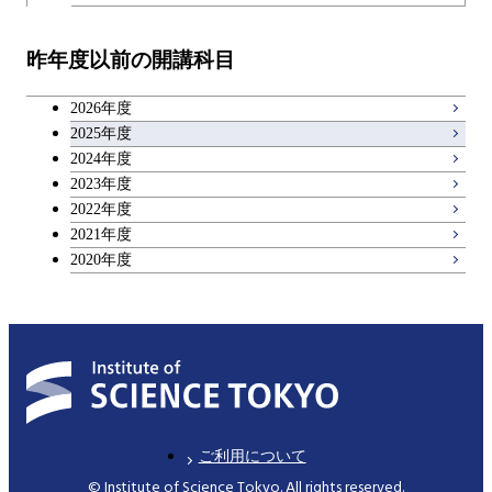
開閉
技術経営専門職学位課程
エネルギー・情報コース
イノベーション科学コース
物質・情報卓越コース
教職科目
昨年度以前の開講科目
専門科目
エンジニアリングデザイン
人間医療科学技術コース
技術経営専門職学位課程
キャリア科目
コース
2026年度
アントレプレナーシップ科目
2025年度
原子核工学コース
2024年度
2023年度
広域教養科目
物質・情報卓越コース
2022年度
2021年度
2020年度
ご利用について
© Institute of Science Tokyo. All rights reserved.