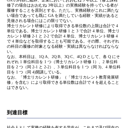
GA の内容に鑑み、企業においておおむね 5 年以上（修士課程
修了の場合はおおむね 3年以上）の実務経験を持っている者が
履修することを原則とする。ただし、実務経験がこれに満たな
い場合であっても既に GA を満たしている経験・実績があると
見做される場合にはこの限りでない。
博士リカレント研修により取得できる単位数の上限は合計で 4
単位である。博士リカレント研修 1 と 3 で合計 4 単位、博士リ
カレント研修 2-1 と 2-2 で合計 4 単位、博士リカレント研修 4
で 4 単位などを取得することも可能である。その際、それぞれ
の科目の履修の対象となる経験・実績は異ならなければならな
い。
なお、本科目は、1Q:A、2Q:B、3Q:C、4Q:D として、各 Q にそ
れぞれ 1 単位科目を 1 つ（博士リカレント研修 1）、2 単位科
目を 2 つ（同 2-1 と 2-2）、3 単位科目を 1 つ（同 3)、4 単位科
目を 1 つ（同 4)開講している。
なお、「博士リカレント研修」（「博士リカレント教育発展研
修」を含む）により取得できる単位数は合計で 4 を超えること
はできない。
到達目標
社会人として実務の経験を有する学生が、これまで及び現在の