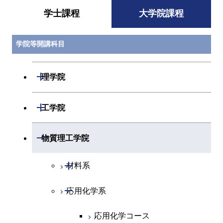
学士課程
大学院課程
学院等開講科目
開閉
理学院
開閉
数学系
開閉
工学院
開閉
物理学系
数学コース
開閉
機械系
開閉
物質理工学院
開閉
化学系
物理学コース
開閉
システム制御系
機械コース
開閉
材料系
開閉
地球惑星科学系
物質・情報卓越コース
化学コース
開閉
電気電子系
エネルギーコース
システム制御コース
開閉
応用化学系
材料コース
専門科目
エネルギーコース
地球惑星科学コース
開閉
情報通信系
エネルギー・情報コース
エンジニアリングデザイン
電気電子コース
エネルギーコース
応用化学コース