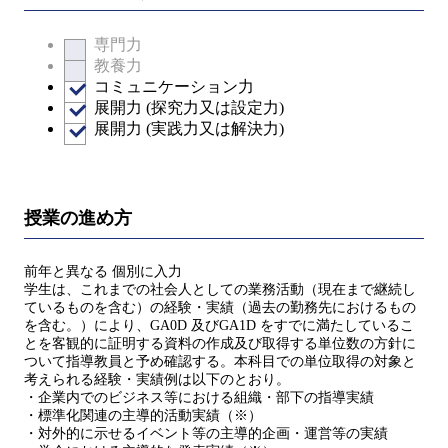
専門力
教養力
コミュニケーション力
展開力 (探究力又は設定力)
展開力 (実践力又は解決力)
授業の進め方
前年と異なる 個別に入力
学生は、これまでの社会人としての業務活動（現在まで継続し
ているものを含む）の経験・実績（過去の勤務先におけるもの
を含む。）により、GA0D 及びGA1D をすでに満たしているこ
とを客観的に証明する資料の作成及び取得する単位数の方針に
ついて指導教員と予め確認する。本科目での単位取得の対象と
考えられる経験・実績例は以下のとおり。
・企業内でのビジネス等における組織・部下の指導実績
・標準化関連の主導的活動実績（※）
・対外的に示せるイベント等の主導的企画・運営等の実績