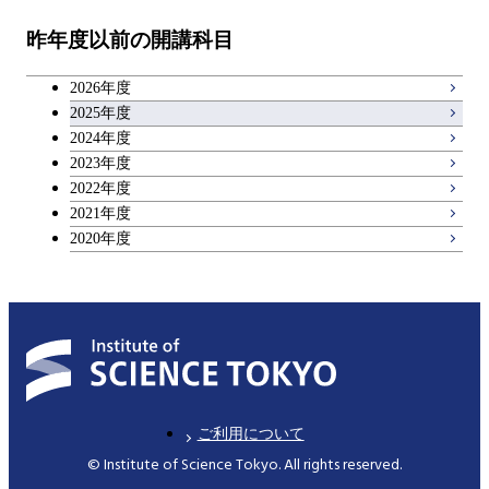
昨年度以前の開講科目
専門科目
エンジニアリングデザイン
人間医療科学技術コース
技術経営専門職学位課程
キャリア科目
コース
2026年度
アントレプレナーシップ科目
2025年度
原子核工学コース
2024年度
2023年度
広域教養科目
物質・情報卓越コース
2022年度
2021年度
2020年度
ご利用について
© Institute of Science Tokyo. All rights reserved.