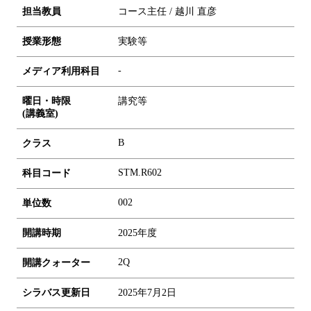
担当教員
コース主任 / 越川 直彦
授業形態
実験等
-
メディア利用科目
曜日・時限
講究等
(講義室)
B
クラス
STM.R602
科目コード
0
0
2
単位数
開講時期
2025年度
2Q
開講クォーター
シラバス更新日
2025年7月2日