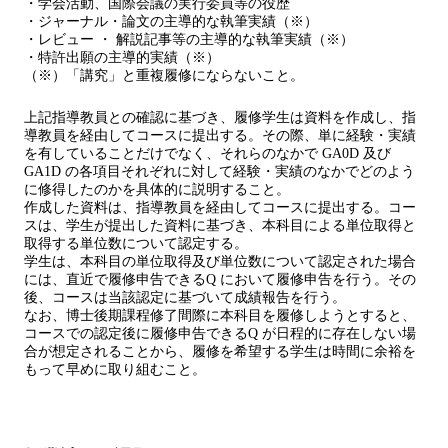
・学会活動、国際会議の実行委員等の役歴
・ジャーナル・論文の主導的な執筆実績（※）
・レビュー ・ 解説記事等の主導的な執筆実績（※）
・特許出願の主導的実績（※）
（※）「講究」と重複履修にならないこと。
上記指導教員との確認に基づき、履修学生は資料を作成し、指
導教員を経由してコースに提出する。その際、単に経験・実績
を有していることだけでなく、それらのなかで GA0D 及び
GA1D の各項目それぞれに対して経験・実績のなかでどのよう
に修得したのかを具体的に説明すること。
作成した資料は、指導教員を経由してコースに提出する。コー
スは、学生が提出した資料に基づき、本科目による単位取得と
取得する単位数について認定する。
学生は、本科目の単位取得及び単位数について認定された場合
には、直近で履修申告できるQ において履修申告を行う。その
後、コースは当該認定に基づいて成績報告を行う。
なお、博士後期課程修了間際に本科目を履修しようとすると、
コースでの認定後に履修申告できるQ が日程的に存在しない場
合が想定されることから、履修を希望する学生は時間に余裕を
もって早めに取り組むこと。