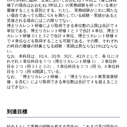
GA の内容に鑑み、企業においておおむね 5 年以上（修士課程
修了の場合はおおむね 3年以上）の実務経験を持っている者が
履修することを原則とする。ただし、実務経験がこれに満たな
い場合であっても既に GA を満たしている経験・実績があると
見做される場合にはこの限りでない。
博士リカレント研修により取得できる単位数の上限は合計で 4
単位である。博士リカレント研修 1 と 3 で合計 4 単位、博士リ
カレント研修 2-1 と 2-2 で合計 4 単位、博士リカレント研修 4
で 4 単位などを取得することも可能である。その際、それぞれ
の科目の履修の対象となる経験・実績は異ならなければならな
い。
なお、本科目は、1Q:A、2Q:B、3Q:C、4Q:D として、各 Q にそ
れぞれ 1 単位科目を 1 つ（博士リカレント研修 1）、2 単位科
目を 2 つ（同 2-1 と 2-2）、3 単位科目を 1 つ（同 3)、4 単位科
目を 1 つ（同 4)開講している。
なお、「博士リカレント研修」（「博士リカレント教育発展研
修」を含む）により取得できる単位数は合計で 4 を超えること
はできない。
到達目標
社会人として実務の経験を有する学生が、これまで及び現在の