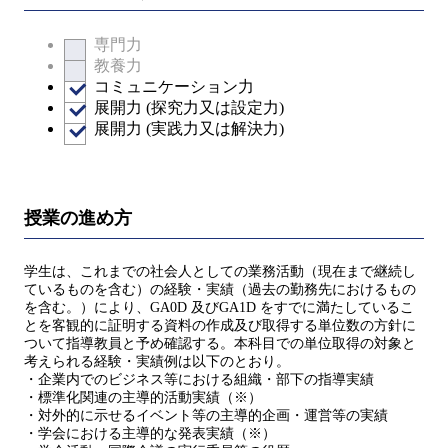
専門力
教養力
コミュニケーション力
展開力 (探究力又は設定力)
展開力 (実践力又は解決力)
授業の進め方
学生は、これまでの社会人としての業務活動（現在まで継続し
ているものを含む）の経験・実績（過去の勤務先におけるもの
を含む。）により、GA0D 及びGA1D をすでに満たしているこ
とを客観的に証明する資料の作成及び取得する単位数の方針に
ついて指導教員と予め確認する。本科目での単位取得の対象と
考えられる経験・実績例は以下のとおり。
・企業内でのビジネス等における組織・部下の指導実績
・標準化関連の主導的活動実績（※）
・対外的に示せるイベント等の主導的企画・運営等の実績
・学会における主導的な発表実績（※）