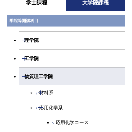
学士課程
大学院課程
学院等開講科目
開閉
理学院
開閉
数学系
開閉
工学院
開閉
物理学系
数学コース
開閉
機械系
開閉
物質理工学院
開閉
化学系
物理学コース
開閉
システム制御系
機械コース
開閉
材料系
開閉
地球惑星科学系
物質・情報卓越コース
化学コース
開閉
電気電子系
エネルギーコース
システム制御コース
開閉
応用化学系
材料コース
専門科目
エネルギーコース
地球惑星科学コース
開閉
情報通信系
エネルギー・情報コース
エンジニアリングデザイン
電気電子コース
エネルギーコース
応用化学コース
コース
エネルギー・情報コース
地球生命コース