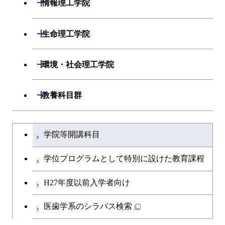
開閉
情報理工学院
開閉
数理・計算科学系
開閉
生命理工学院
開閉
情報工学系
数理・計算科学コース
開閉
生命理工学系
開閉
環境・社会理工学院
専門科目
知能情報コース
情報工学コース
専門科目
生命理工学コース
開閉
建築学系
開閉
教養科目群
研究関連科目
ライフエンジニアリングコ
ライフエンジニアリングコ
開閉
土木・環境工学系
建築学コース
ース
文系教養科目
大学院課程を切り替える
ース
学院等開講科目
開閉
融合理工学系
エンジニアリングデザイン
土木工学コース
知能情報コース
英語科目
地球生命コース
コース
学位プログラムとして特別に設けた教育課程
開閉
社会・人間科学系
エンジニアリングデザイン
地球環境共創コース
エネルギー・情報コース
第二外国語科目
人間医療科学技術コース
都市・環境学コース
コース
H27年度以前入学者向け
開閉
イノベーション科学系
エネルギーコース
社会・人間科学コース
人間医療科学技術コース
日本語・日本文化科目
物質・情報卓越コース
医歯学系のシラバス検索
都市・環境学コース
開閉
技術経営専門職学位課程
エネルギー・情報コース
イノベーション科学コース
物質・情報卓越コース
教職科目