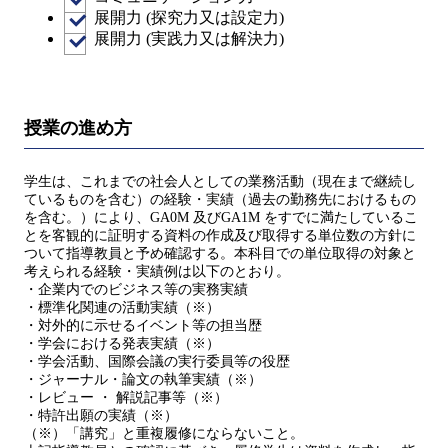
展開力 (探究力又は設定力)
展開力 (実践力又は解決力)
授業の進め方
学生は、これまでの社会人としての業務活動（現在まで継続し
ているものを含む）の経験・実績（過去の勤務先におけるもの
を含む。）により、GA0M 及びGA1M をすでに満たしているこ
とを客観的に証明する資料の作成及び取得する単位数の方針に
ついて指導教員と予め確認する。本科目での単位取得の対象と
考えられる経験・実績例は以下のとおり。
・企業内でのビジネス等の実務実績
・標準化関連の活動実績（※）
・対外的に示せるイベント等の担当歴
・学会における発表実績（※）
・学会活動、国際会議の実行委員等の役歴
・ジャーナル・論文の執筆実績（※）
・レビュー ・ 解説記事等（※）
・特許出願の実績（※）
（※）「講究」と重複履修にならないこと。