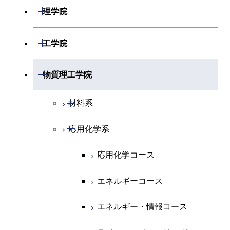
開閉
理学院
開閉
数学系
開閉
工学院
開閉
物理学系
数学コース
開閉
機械系
開閉
物質理工学院
開閉
化学系
物理学コース
開閉
システム制御系
機械コース
開閉
材料系
開閉
地球惑星科学系
物質・情報卓越コース
化学コース
開閉
電気電子系
エネルギーコース
システム制御コース
開閉
応用化学系
材料コース
専門科目
エネルギーコース
地球惑星科学コース
開閉
情報通信系
エネルギー・情報コース
エンジニアリングデザイン
電気電子コース
エネルギーコース
応用化学コース
コース
エネルギー・情報コース
地球生命コース
開閉
経営工学系
エンジニアリングデザイン
エネルギーコース
情報通信コース
エネルギー・情報コース
エネルギーコース
コース
人間医療科学技術コース
物質・情報卓越コース
専門科目
エネルギー・情報コース
エンジニアリングデザイン
経営工学コース
ライフエンジニアリングコ
エネルギー・情報コース
ライフエンジニアリングコ
コース
ース
ース
ライフエンジニアリングコ
エンジニアリングデザイン