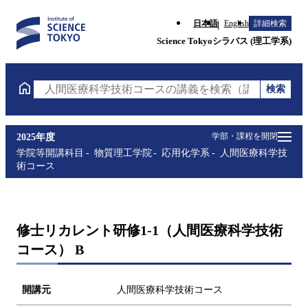
日本語
English
詳細検索
Science Tokyoシラバス (理工学系)
検索
人間医療科学技術コースの講義を検索（講義名・科目
学部・課程を開閉
2025年度
学院等開講科目
物質理工学院
応用化学系
人間医療科学技
術コース
修士リカレント研修1-1（人間医療科学技術
コース） B
開講元
人間医療科学技術コース