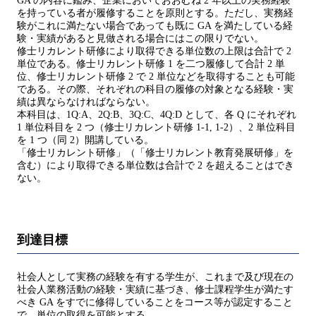
GA の内容に鑑み、企業においておおむね 2 年以上の実務経験
を持っている者が履修することを原則とする。ただし、実務経
験がこれに満たない場合であっても既に GA を満たしている経
験・実績があると見做される場合にはこの限りでない。
修士リカレント研修により取得できる単位数の上限は合計で 2
単位である。修士リカレント研修 1 を二つ履修して合計 2 単
位、修士リカレント研修 2 で 2 単位などを取得することも可能
である。その際、それぞれの科目の履修の対象となる経験・実
績は異ならなければならない。
本科目は、1Q:A、2Q:B、3Q:C、4Q:D として、各 Q にそれぞれ
1 単位科目を 2 つ（修士リカレント研修 1-1, 1-2）、2 単位科目
を 1 つ（同 2）開講している。
「修士リカレント研修」（「修士リカレント教育発展研修」を
含む）により取得できる単位数は合計で 2 を超えることはでき
ない。
到達目標
社会人として実務の経験を有する学生が、これまで及び現在の
社会人業務活動の経験・実績に基づき、修士課程学生が満たす
べき GA をすでに修得していることをコース等が認定すること
で、単位の取得を可能とする。