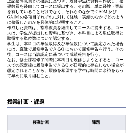
上記指導教員との確認に基づき、履修学生は資料を作成し、指
導教員を経由してコースに提出する。その際、単に経験・実績
を有していることだけでなく、それらのなかで GA0M 及び
GA1M の各項目それぞれに対して経験・実績のなかでどのよう
に修得したのかを具体的に説明すること。
作成した資料は、指導教員を経由してコースに提出する。コー
スは、学生が提出した資料に基づき、本科目による単位取得と
取得する単位数について認定する。
学生は、本科目の単位取得及び単位数について認定された場合
には、直近で履修申告できるQ において履修申告を行う。その
後、コースは当該認定に基づいて成績報告を行う。
なお、修士課程修了間際に本科目を履修しようとすると、コー
スでの認定後に履修申告できるQ が日程的に存在しない場合が
想定されることから、履修を希望する学生は時間に余裕をもっ
て早めに取り組むこと。
授業計画・課題
授業計画
課題