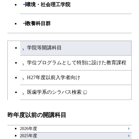
開閉
生命理工学系
開閉
環境・社会理工学院
専門科目
知能情報コース
情報工学コース
専門科目
生命理工学コース
開閉
建築学系
開閉
教養科目群
研究関連科目
ライフエンジニアリングコ
ライフエンジニアリングコ
開閉
土木・環境工学系
建築学コース
ース
文系教養科目
大学院課程を切り替える
ース
学院等開講科目
開閉
融合理工学系
エンジニアリングデザイン
土木工学コース
知能情報コース
英語科目
地球生命コース
コース
学位プログラムとして特別に設けた教育課程
開閉
社会・人間科学系
エンジニアリングデザイン
地球環境共創コース
エネルギー・情報コース
第二外国語科目
人間医療科学技術コース
都市・環境学コース
コース
H27年度以前入学者向け
開閉
イノベーション科学系
エネルギーコース
社会・人間科学コース
人間医療科学技術コース
日本語・日本文化科目
物質・情報卓越コース
医歯学系のシラバス検索
都市・環境学コース
開閉
技術経営専門職学位課程
エネルギー・情報コース
イノベーション科学コース
物質・情報卓越コース
教職科目
昨年度以前の開講科目
専門科目
エンジニアリングデザイン
人間医療科学技術コース
技術経営専門職学位課程
キャリア科目
コース
2026年度
アントレプレナーシップ科目
2025年度