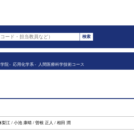
検索
コード・担当教員など）
工学院
応用化学系
人間医療科学技術コース
麻梨江 / 小池 康晴 / 曽根 正人 / 相田 潤