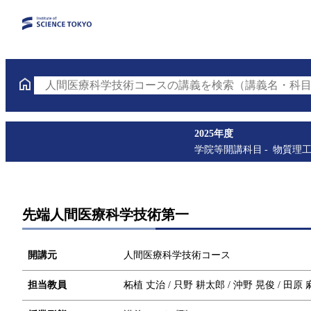
人間医療科学技術コースの講義を検索（講義名・科目
2025年度
学院等開講科目
物質理
先端人間医療科学技術第一
開講元
人間医療科学技術コース
担当教員
柘植 丈治 / 只野 耕太郎 / 沖野 晃俊 / 田原 