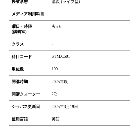
授業形態
講義 (ライブ型)
-
メディア利用科目
曜日・時限
火5-6
(講義室)
-
クラス
STM.C501
科目コード
1
0
0
単位数
開講時期
2025年度
2Q
開講クォーター
シラバス更新日
2025年3月19日
使用言語
英語