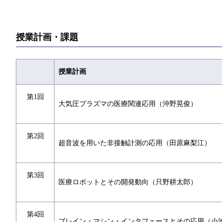
授業計画・課題
授業計画
第1回
大気圧プラズマの医療関連応用（沖野晃俊）
第2回
超音波を用いた非接触計測の応用（田原麻梨江）
第3回
医療ロボットとその開発動向（只野耕太郎）
第4回
ブレイン・マシン・インタフェースとその応用（小