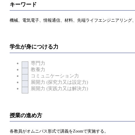
キーワード
機械、電気電子、情報通信、材料、先端ライフエンジニアリング
学生が身につける力
専門力
教養力
コミュニケーション力
展開力 (探究力又は設定力)
展開力 (実践力又は解決力)
授業の進め方
各教員がオムニバス形式で講義をZoomで実施する。