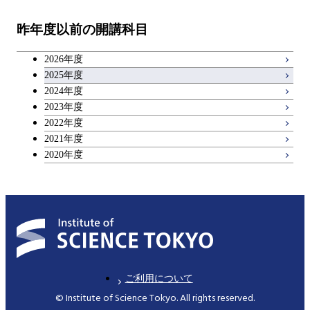
教職科目
昨年度以前の開講科目
専門科目
エンジニアリングデザイン
人間医療科学技術コース
技術経営専門職学位課程
キャリア科目
コース
2026年度
アントレプレナーシップ科目
2025年度
原子核工学コース
2024年度
2023年度
広域教養科目
物質・情報卓越コース
2022年度
2021年度
2020年度
ご利用について
© Institute of Science Tokyo. All rights reserved.