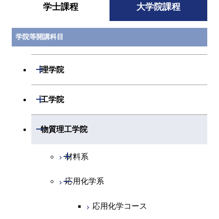
学士課程
大学院課程
学院等開講科目
開閉
理学院
開閉
数学系
開閉
工学院
開閉
物理学系
数学コース
開閉
機械系
開閉
物質理工学院
開閉
化学系
物理学コース
開閉
システム制御系
機械コース
開閉
材料系
開閉
地球惑星科学系
物質・情報卓越コース
化学コース
開閉
電気電子系
エネルギーコース
システム制御コース
開閉
応用化学系
材料コース
専門科目
エネルギーコース
地球惑星科学コース
開閉
情報通信系
エネルギー・情報コース
エンジニアリングデザイン
電気電子コース
エネルギーコース
応用化学コース
コース