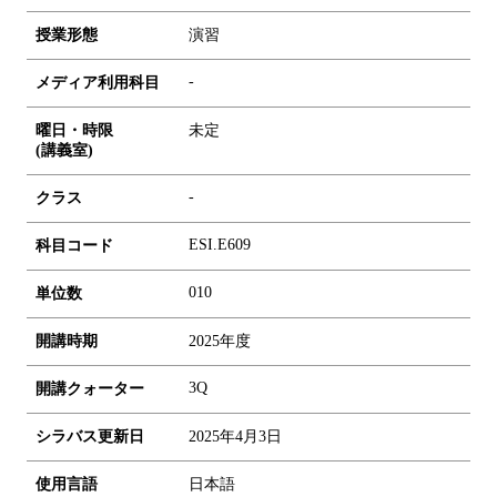
授業形態
演習
-
メディア利用科目
曜日・時限
未定
(講義室)
-
クラス
ESI.E609
科目コード
0
1
0
単位数
開講時期
2025年度
3Q
開講クォーター
シラバス更新日
2025年4月3日
使用言語
日本語