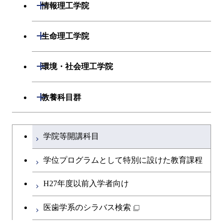
開閉
情報理工学院
開閉
数理・計算科学系
開閉
生命理工学院
開閉
情報工学系
数理・計算科学コース
開閉
生命理工学系
開閉
環境・社会理工学院
専門科目
知能情報コース
情報工学コース
専門科目
生命理工学コース
開閉
建築学系
開閉
教養科目群
研究関連科目
ライフエンジニアリングコ
ライフエンジニアリングコ
開閉
土木・環境工学系
建築学コース
ース
文系教養科目
大学院課程を切り替える
ース
学院等開講科目
開閉
融合理工学系
エンジニアリングデザイン
土木工学コース
知能情報コース
英語科目
地球生命コース
コース
学位プログラムとして特別に設けた教育課程
開閉
社会・人間科学系
エンジニアリングデザイン
地球環境共創コース
エネルギー・情報コース
第二外国語科目
人間医療科学技術コース
都市・環境学コース
コース
H27年度以前入学者向け
開閉
イノベーション科学系
エネルギーコース
社会・人間科学コース
人間医療科学技術コース
日本語・日本文化科目
物質・情報卓越コース
医歯学系のシラバス検索
都市・環境学コース
開閉
技術経営専門職学位課程
エネルギー・情報コース
イノベーション科学コース
物質・情報卓越コース