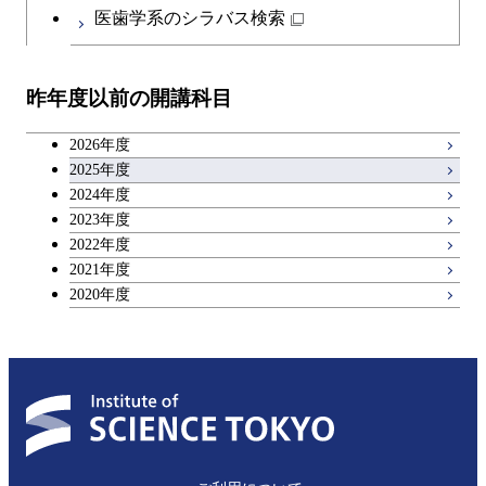
日本語・日本文化科目
物質・情報卓越コース
医歯学系のシラバス検索
都市・環境学コース
開閉
技術経営専門職学位課程
エネルギー・情報コース
イノベーション科学コース
物質・情報卓越コース
教職科目
昨年度以前の開講科目
専門科目
エンジニアリングデザイン
人間医療科学技術コース
技術経営専門職学位課程
キャリア科目
コース
2026年度
アントレプレナーシップ科目
2025年度
原子核工学コース
2024年度
2023年度
広域教養科目
物質・情報卓越コース
2022年度
2021年度
2020年度