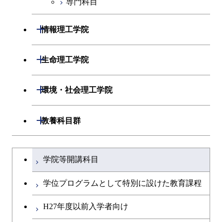
専門科目
開閉
情報理工学院
開閉
数理・計算科学系
開閉
生命理工学院
開閉
情報工学系
数理・計算科学コース
開閉
生命理工学系
開閉
環境・社会理工学院
専門科目
知能情報コース
情報工学コース
専門科目
生命理工学コース
開閉
建築学系
開閉
教養科目群
研究関連科目
ライフエンジニアリングコ
ライフエンジニアリングコ
開閉
土木・環境工学系
建築学コース
ース
文系教養科目
大学院課程を切り替える
ース
学院等開講科目
開閉
融合理工学系
エンジニアリングデザイン
土木工学コース
知能情報コース
英語科目
地球生命コース
コース
学位プログラムとして特別に設けた教育課程
開閉
社会・人間科学系
エンジニアリングデザイン
地球環境共創コース
エネルギー・情報コース
第二外国語科目
人間医療科学技術コース
都市・環境学コース
コース
H27年度以前入学者向け
開閉
イノベーション科学系
エネルギーコース
社会・人間科学コース
人間医療科学技術コース