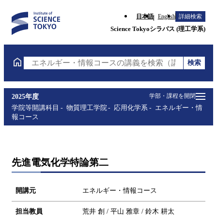
日本語
English
詳細検索
Science Tokyoシラバス (理工学系)
検索
エネルギー・情報コースの講義を検索（講義名・科目
学部・課程を開閉
2025年度
学院等開講科目
物質理工学院
応用化学系
エネルギー・情
報コース
先進電気化学特論第二
開講元
エネルギー・情報コース
担当教員
荒井 創 / 平山 雅章 / 鈴木 耕太