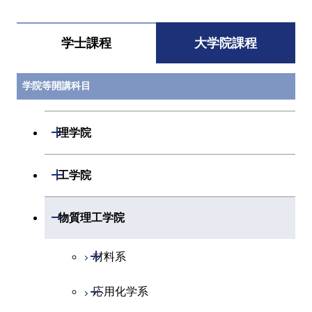
学士課程
大学院課程
学院等開講科目
開閉
理学院
開閉
数学系
開閉
工学院
開閉
物理学系
数学コース
開閉
機械系
開閉
物質理工学院
開閉
化学系
物理学コース
開閉
システム制御系
機械コース
開閉
材料系
開閉
地球惑星科学系
物質・情報卓越コース
化学コース
開閉
電気電子系
エネルギーコース
システム制御コース
開閉
応用化学系
材料コース