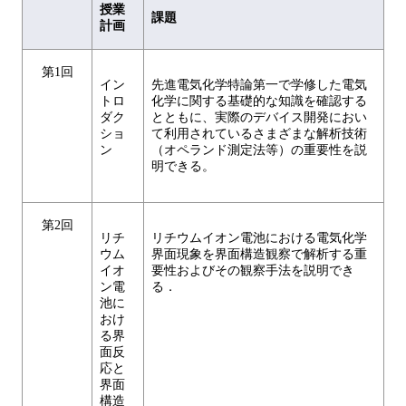
授業
課題
計画
第1回
イン
先進電気化学特論第一で学修した電気
トロ
化学に関する基礎的な知識を確認する
ダク
とともに、実際のデバイス開発におい
ショ
て利用されているさまざまな解析技術
ン
（オペランド測定法等）の重要性を説
明できる。
第2回
リチ
リチウムイオン電池における電気化学
ウム
界面現象を界面構造観察で解析する重
イオ
要性およびその観察手法を説明でき
ン電
る．
池に
おけ
る界
面反
応と
界面
構造