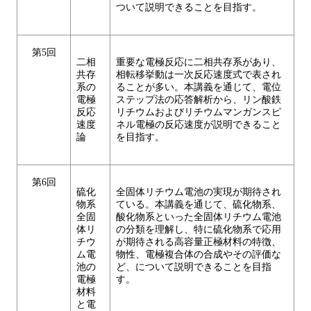
ついて説明できることを目指す。
第5回
二相
重要な電極反応に二相共存系があり、
共存
相転移挙動は一次反応速度式で表され
系の
ることが多い。本講義を通じて、電位
電極
ステップ法の応答解析から、リン酸鉄
反応
リチウムおよびリチウムマンガンスピ
速度
ネル電極の反応速度が説明できること
論
を目指す。
第6回
硫化
全固体リチウム電池の実現が期待され
物系
ている。本講義を通じて、硫化物系、
全固
酸化物系といった全固体リチウム電池
体リ
の分類を理解し、特に硫化物系で応用
チウ
が期待される高容量正極材料の特徴、
ム電
物性、電極複合体の合成やその評価な
池の
ど、について説明できることを目指
電極
す。
材料
と電