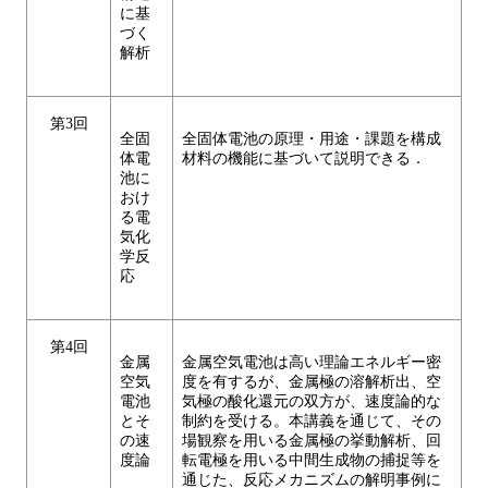
に基
づく
解析
第3回
全固
全固体電池の原理・用途・課題を構成
体電
材料の機能に基づいて説明できる．
池に
おけ
る電
気化
学反
応
第4回
金属
金属空気電池は高い理論エネルギー密
空気
度を有するが、金属極の溶解析出、空
電池
気極の酸化還元の双方が、速度論的な
とそ
制約を受ける。本講義を通じて、その
の速
場観察を用いる金属極の挙動解析、回
度論
転電極を用いる中間生成物の捕捉等を
通じた、反応メカニズムの解明事例に