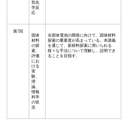
気化
学反
応
第7回
固体
全固体電池の開発に向けて、固体材料
材料
探索の重要度が高まっている。本講義
の探
を通じて、新材料探索に用いられる
索、
様々な手法について理解し、説明でき
評価
ることを目指す。
にお
ける
実
験、
理
論、
情報
科学
の状
況