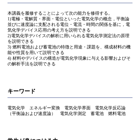
本講義を履修することによって次の能力を修得する。
1)電極・電解質・界面・電位といった電気化学の概念，平衡論
並びに速度論に支配される電位・電流・時間の関係を基に，電
気化学デバイス応用の考え方を説明できる
2)電気化学デバイスの解析に用いられる電気化学測定法の原理
を説明できる
3) 燃料電池および蓄電池の特徴と用途・課題を、構成材料の機
能や性質を用いて説明できる
4) 材料やデバイスの構造が電気化学現象に与える影響およびそ
の解析手法を説明できる
キーワード
電気化学 エネルギー変換 電気化学界面 電気化学反応論
（平衡論および速度論） 電気化学測定 蓄電池 燃料電池