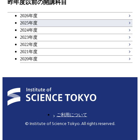
昨年度以前の開講科目
専門科目
エンジニアリングデザイン
人間医療科学技術コース
技術経営専門職学位課程
キャリア科目
コース
2026年度
アントレプレナーシップ科目
2025年度
原子核工学コース
2024年度
2023年度
広域教養科目
物質・情報卓越コース
2022年度
2021年度
2020年度
ご利用について
© Institute of Science Tokyo. All rights reserved.