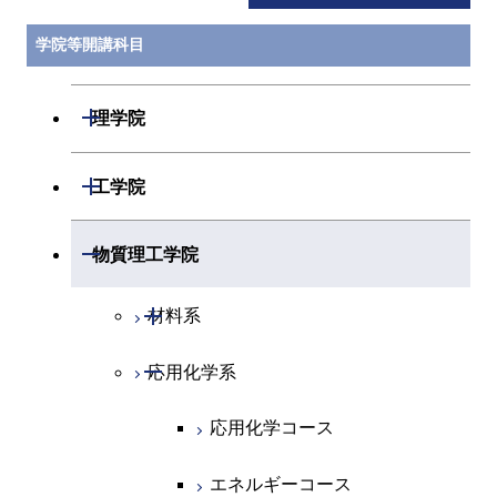
学院等開講科目
開閉
理学院
開閉
数学系
開閉
工学院
開閉
物理学系
数学コース
開閉
機械系
開閉
物質理工学院
開閉
化学系
物理学コース
開閉
システム制御系
機械コース
開閉
材料系
開閉
地球惑星科学系
物質・情報卓越コース
化学コース
開閉
電気電子系
エネルギーコース
システム制御コース
開閉
応用化学系
材料コース
専門科目
エネルギーコース
地球惑星科学コース
開閉
情報通信系
エネルギー・情報コース
エンジニアリングデザイン
電気電子コース
エネルギーコース
応用化学コース
コース
エネルギー・情報コース
地球生命コース
開閉
経営工学系
エンジニアリングデザイン
エネルギーコース
情報通信コース
エネルギー・情報コース
エネルギーコース