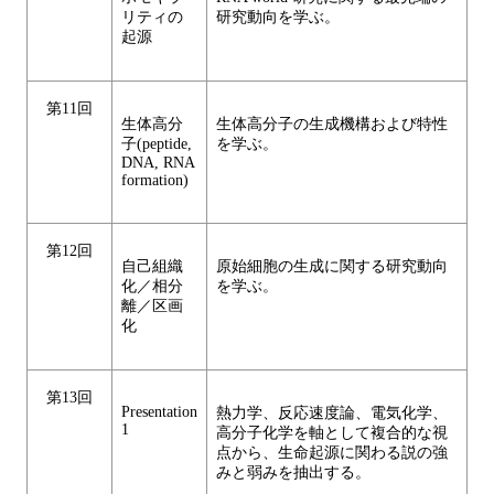
リティの
研究動向を学ぶ。
起源
第11回
生体高分
生体高分子の生成機構および特性
子(peptide,
を学ぶ。
DNA, RNA
formation)
第12回
自己組織
原始細胞の生成に関する研究動向
化／相分
を学ぶ。
離／区画
化
第13回
Presentation
熱力学、反応速度論、電気化学、
1
高分子化学を軸として複合的な視
点から、生命起源に関わる説の強
みと弱みを抽出する。