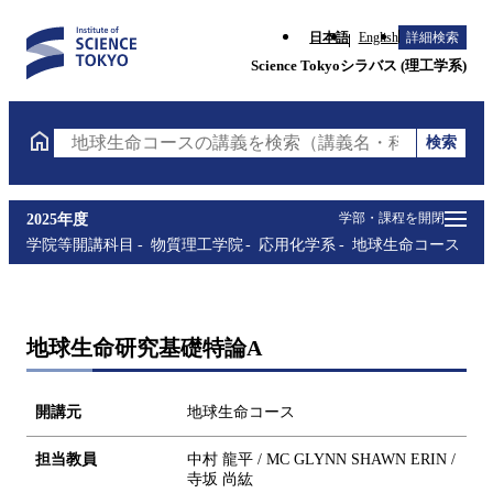
日本語
English
詳細検索
Science Tokyoシラバス (理工学系)
検索
地球生命コースの講義を検索（講義名・科目コード・
学部・課程を開閉
2025年度
学院等開講科目
物質理工学院
応用化学系
地球生命コース
地球生命研究基礎特論A
開講元
地球生命コース
担当教員
中村 龍平 / MC GLYNN SHAWN ERIN /
寺坂 尚紘