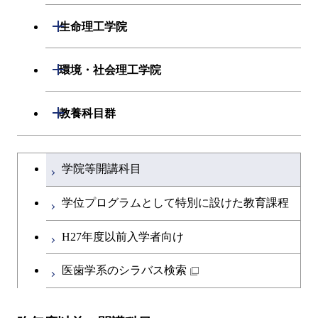
開閉
数理・計算科学系
開閉
生命理工学院
開閉
情報工学系
数理・計算科学コース
開閉
生命理工学系
開閉
環境・社会理工学院
専門科目
知能情報コース
情報工学コース
専門科目
生命理工学コース
開閉
建築学系
開閉
教養科目群
研究関連科目
ライフエンジニアリングコ
ライフエンジニアリングコ
開閉
土木・環境工学系
建築学コース
ース
文系教養科目
大学院課程を切り替える
ース
学院等開講科目
開閉
融合理工学系
エンジニアリングデザイン
土木工学コース
知能情報コース
英語科目
地球生命コース
コース
学位プログラムとして特別に設けた教育課程
開閉
社会・人間科学系
エンジニアリングデザイン
地球環境共創コース
エネルギー・情報コース
第二外国語科目
人間医療科学技術コース
都市・環境学コース
コース
H27年度以前入学者向け
開閉
イノベーション科学系
エネルギーコース
社会・人間科学コース
人間医療科学技術コース
日本語・日本文化科目
物質・情報卓越コース
医歯学系のシラバス検索
都市・環境学コース
開閉
技術経営専門職学位課程
エネルギー・情報コース
イノベーション科学コース
物質・情報卓越コース
教職科目