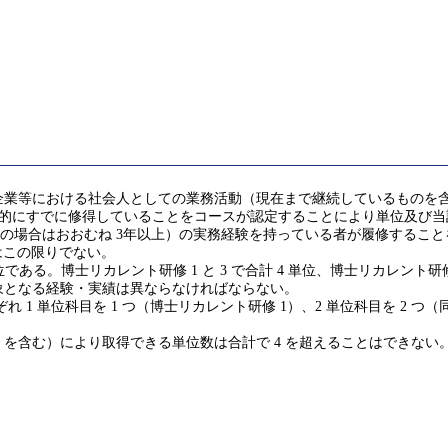
企業等における社会人としての業務活動（現在まで継続しているものを
 (GA)を実質的にすでに修得していることをコースが認定することにより単位及び当
修了の場合はおおむね 3年以上）の実務経験を持っている者が履修する
はこの限りでない。
博士リカレント研修 1 と 3 で合計 4 単位、博士リカレント研修 2-1
象となる経験・実績は異ならなければならない。
れ 1 単位科目を 1 つ（博士リカレント研修 1）、2 単位科目を 2 つ（同 2-
を含む）により取得できる単位数は合計で 4 を超えることはできない