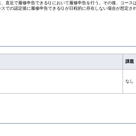
、直近で履修申告できるQ において履修申告を行う。その後、コース
スでの認定後に履修申告できるQ が日程的に存在しない場合が想定さ
課題
なし