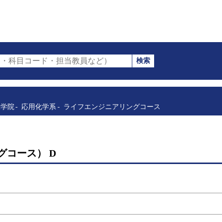
検索
・科目コード・担当教員など）
工学院
応用化学系
ライフエンジニアリングコース
コース） D