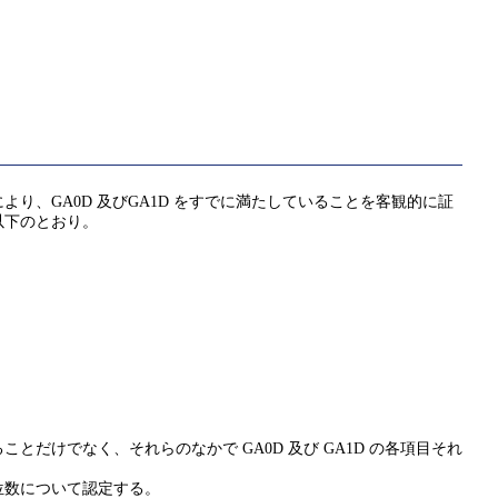
、GA0D 及びGA1D をすでに満たしていることを客観的に証
以下のとおり。
けでなく、それらのなかで GA0D 及び GA1D の各項目それ
位数について認定する。