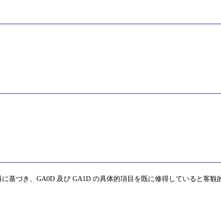
基づき、GA0D 及び GA1D の具体的項目を既に修得していると客