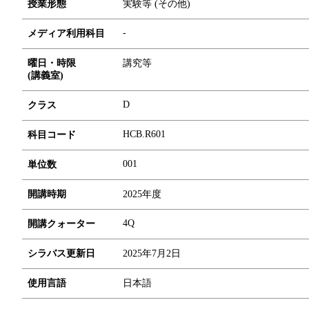
授業形態
実験等 (その他)
-
メディア利用科目
曜日・時限
講究等
(講義室)
D
クラス
HCB.R601
科目コード
0
0
1
単位数
開講時期
2025年度
4Q
開講クォーター
シラバス更新日
2025年7月2日
使用言語
日本語