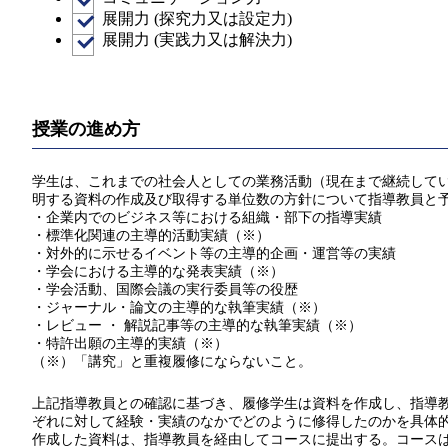
展開力 (探究力又は設定力)
展開力 (実践力又は解決力)
授業の進め方
学生は、これまでの社会人としての業務活動（現在まで継続している
明する資料の作成及び取得する単位数の方針について指導教員と
・企業内でのビジネス等における組織・部下の指導実績
・標準化関連の主導的活動実績（※）
・対外的に示せるイベント等の主導的企画・運営等の実績
・学会における主導的な発表実績（※）
・学会活動、国際会議の実行委員等の役歴
・ジャーナル・論文の主導的な執筆実績（※）
・レビュー ・ 解説記事等の主導的な執筆実績（※）
・特許出願の主導的実績（※）
（※）「講究」と重複履修にならないこと。
上記指導教員との確認に基づき、履修学生は資料を作成し、指導教員
ぞれに対して経験・実績のなかでどのように修得したのかを具体
作成した資料は、指導教員を経由してコースに提出する。コース