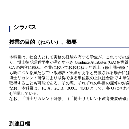
シラバス
授業の目的（ねらい）、概要
本科目は、社会人として実務の経験を有する学生が、これまでの
り、博士後期課程学生が満たすべき Graduate Attributes
GA の内容に鑑み、企業においておおむね 5 年以上（修士課程
も既に GA を満たしている経験・実績があると見做される場合に
博士リカレント研修により取得できる単位数の上限は合計で 4 単位である。
取得することも可能である。その際、それぞれの科目の履修の対
なお、本科目は、1Q:A、2Q:B、3Q:C、4Q:D として、各 Q にそれぞ
4)開講している。
なお、「博士リカレント研修」（「博士リカレント教育発展研修」
到達目標