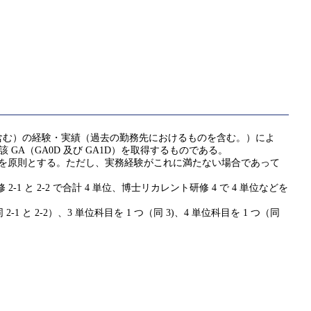
含む）の経験・実績（過去の勤務先におけるものを含む。）によ
該 GA（GA0D 及び GA1D）を取得するものである。
ことを原則とする。ただし、実務経験がこれに満たない場合であって
 と 2-2 で合計 4 単位、博士リカレント研修 4 で 4 単位などを
1 と 2-2）、3 単位科目を 1 つ（同 3)、4 単位科目を 1 つ（同
。