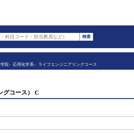
検索
・科目コード・担当教員など）
工学院
応用化学系
ライフエンジニアリングコース
ングコース） C