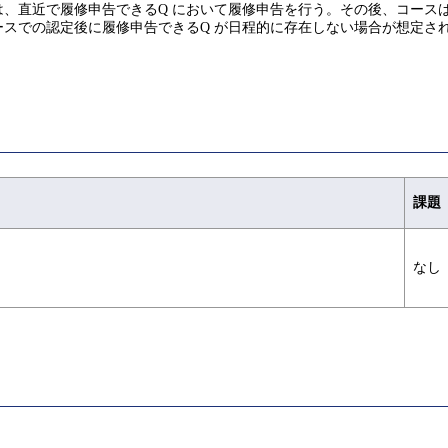
、直近で履修申告できるQ において履修申告を行う。その後、コース
スでの認定後に履修申告できるQ が日程的に存在しない場合が想定さ
課題
なし