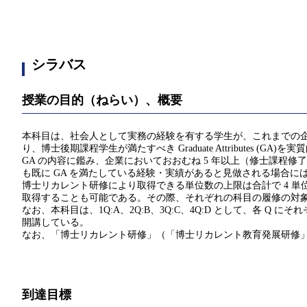
シラバス
授業の目的（ねらい）、概要
本科目は、社会人として実務の経験を有する学生が、これまでの
り、博士後期課程学生が満たすべき Graduate Attributes
GA の内容に鑑み、企業においておおむね 5 年以上（修士課程
も既に GA を満たしている経験・実績があると見做される場合に
博士リカレント研修により取得できる単位数の上限は合計で 4 単位である。
取得することも可能である。その際、それぞれの科目の履修の対
なお、本科目は、1Q:A、2Q:B、3Q:C、4Q:D として、各 Q にそれぞ
開講している。
なお、「博士リカレント研修」（「博士リカレント教育発展研修」
到達目標