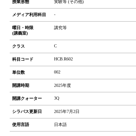
授業形態
実験等 (その他)
-
メディア利用科目
曜日・時限
講究等
(講義室)
C
クラス
HCB.R602
科目コード
0
0
2
単位数
開講時期
2025年度
3Q
開講クォーター
シラバス更新日
2025年7月2日
使用言語
日本語