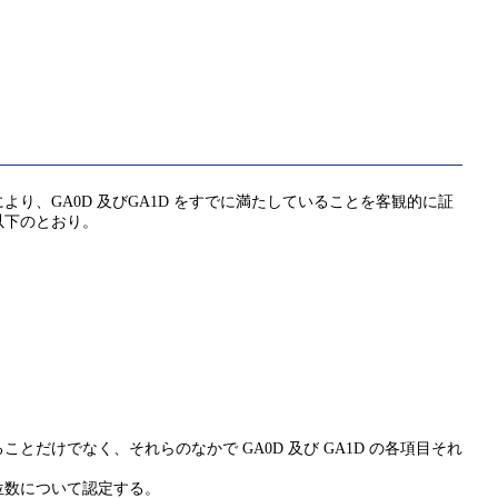
、GA0D 及びGA1D をすでに満たしていることを客観的に証
以下のとおり。
けでなく、それらのなかで GA0D 及び GA1D の各項目それ
位数について認定する。