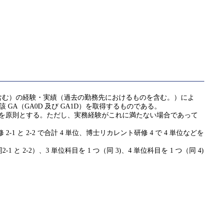
含む）の経験・実績（過去の勤務先におけるものを含む。）によ
該 GA（GA0D 及び GA1D）を取得するものである。
ことを原則とする。ただし、実務経験がこれに満たない場合であって
 と 2-2 で合計 4 単位、博士リカレント研修 4 で 4 単位などを
 と 2-2）、3 単位科目を 1 つ（同 3)、4 単位科目を 1 つ（同 4)
。