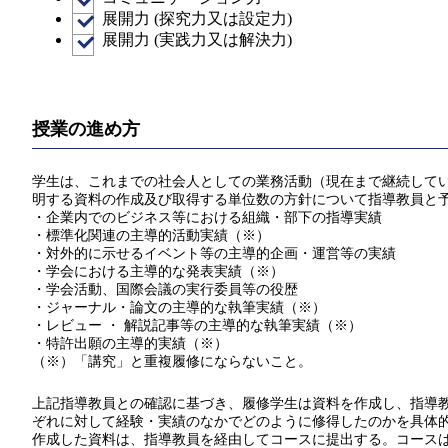
展開力 (探究力又は設定力)
展開力 (実践力又は解決力)
授業の進め方
学生は、これまでの社会人としての業務活動（現在まで継続している
明する資料の作成及び取得する単位数の方針について指導教員と
・企業内でのビジネス等における組織・部下の指導実績
・標準化関連の主導的活動実績（※）
・対外的に示せるイベント等の主導的企画・運営等の実績
・学会における主導的な発表実績（※）
・学会活動、国際会議の実行委員等の役歴
・ジャーナル・論文の主導的な執筆実績（※）
・レビュー ・ 解説記事等の主導的な執筆実績（※）
・特許出願の主導的実績（※）
（※）「講究」と重複履修にならないこと。
上記指導教員との確認に基づき、履修学生は資料を作成し、指導教員
ぞれに対して経験・実績のなかでどのように修得したのかを具体
作成した資料は、指導教員を経由してコースに提出する。コース