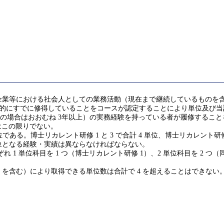
企業等における社会人としての業務活動（現在まで継続しているものを
 (GA)を実質的にすでに修得していることをコースが認定することにより単位及び当
修了の場合はおおむね 3年以上）の実務経験を持っている者が履修する
はこの限りでない。
博士リカレント研修 1 と 3 で合計 4 単位、博士リカレント研修 2-1
象となる経験・実績は異ならなければならない。
れ 1 単位科目を 1 つ（博士リカレント研修 1）、2 単位科目を 2 つ（同2-1
を含む）により取得できる単位数は合計で 4 を超えることはできない