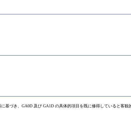
基づき、GA0D 及び GA1D の具体的項目を既に修得していると客