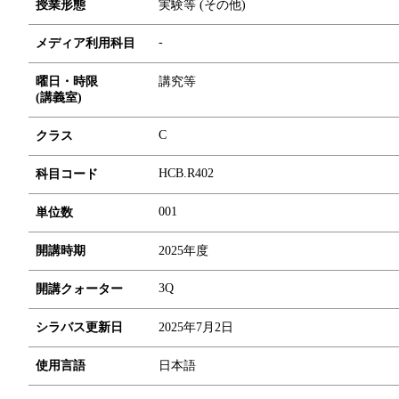
授業形態
実験等 (その他)
-
メディア利用科目
曜日・時限
講究等
(講義室)
C
クラス
HCB.R402
科目コード
0
0
1
単位数
開講時期
2025年度
3Q
開講クォーター
シラバス更新日
2025年7月2日
使用言語
日本語