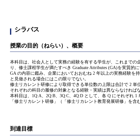
シラバス
授業の目的（ねらい）、概要
本科目は、社会人として実務の経験を有する学生が、これまでの
り、修士課程学生が満たすべき Graduate Attributes (
GA の内容に鑑み、企業においておおむね 2 年以上の実務経験
と見做される場合にはこの限りでない。
修士リカレント研修により取得できる単位数の上限は合計で 2 単位
それぞれの科目の履修の対象となる経験・実績は異ならなければ
本科目は、1Q:A、2Q:B、3Q:C、4Q:D として、各 Q にそれぞれ 
「修士リカレント研修」（「修士リカレント教育発展研修」を含む
到達目標