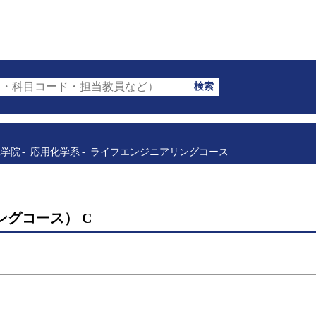
検索
・科目コード・担当教員など）
工学院
応用化学系
ライフエンジニアリングコース
ングコース） C