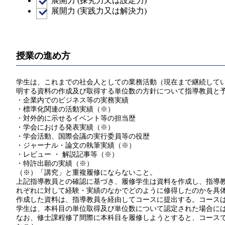
展開力 (探究力又は設定力)
展開力 (実践力又は解決力)
授業の進め方
学生は、これまでの社会人としての業務活動（現在まで継続してい
明する資料の作成及び取得する単位数の方針について指導教員と
・企業内でのビジネス等の実務実績
・標準化関連の活動実績（※）
・対外的に示せるイベント等の担当歴
・学会における発表実績（※）
・学会活動、国際会議の実行委員等の役歴
・ジャーナル・論文の執筆実績（※）
・レビュー ・ 解説記事等（※）
・特許出願の実績（※）
（※）「講究」と重複履修にならないこと。
上記指導教員との確認に基づき、履修学生は資料を作成し、指導教員
れぞれに対して経験・実績のなかでどのように修得したのかを具
作成した資料は、指導教員を経由してコースに提出する。コース
学生は、本科目の単位取得及び単位数について認定された場合には
なお、修士課程修了間際に本科目を履修しようとすると、コースで