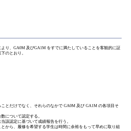
、GA0M 及びGA1M をすでに満たしていることを客観的に証
以下のとおり。
けでなく、それらのなかで GA0M 及び GA1M の各項目そ
位数について認定する。
は当該認定に基づいて成績報告を行う。
ことから、履修を希望する学生は時間に余裕をもって早めに取り組