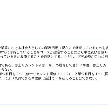
企業等における社会人としての業務活動（現在まで継続しているものを
GA)を実質的にすでに修得していることをコースが認定することにより単位及び当該
を持っている者が履修することを原則とする。ただし、実務経験がこれに満
である。修士リカレント研修 1 を二つ履修して合計 2 単位、修士リカレ
ならない。
1 単位科目を 2 つ（修士リカレント研修 1-1, 1-2）、2 単位科目を 1 つ
）により取得できる単位数は合計で 2 を超えることはできない。