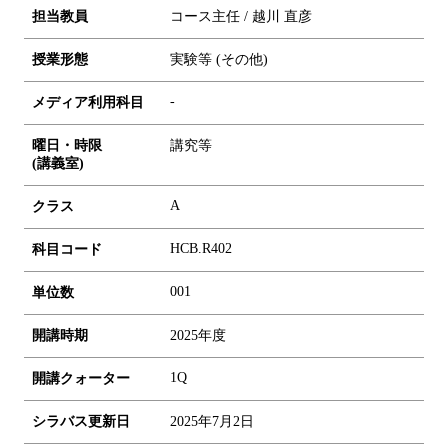
担当教員
コース主任 / 越川 直彦
授業形態
実験等 (その他)
-
メディア利用科目
曜日・時限
講究等
(講義室)
A
クラス
HCB.R402
科目コード
0
0
1
単位数
開講時期
2025年度
1Q
開講クォーター
シラバス更新日
2025年7月2日