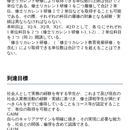
修士リカレント研修により取得できる単位数の上限は合計で 2
単位である。修士リカレント研修 1 を二つ履修して合計 2 単
位、修士リカレント研修 2 で 2 単位などを取得することも可能
である。その際、それぞれの科目の履修の対象となる経験・実
績は異ならなければならない。
本科目は、1Q:A、2Q:B、3Q:C、4Q:D として、各 Q にそれぞれ
1 単位科目を 2 つ（修士リカレント研修 1-1, 1-2）、2 単位科目
を 1 つ（同 2）開講している。
「修士リカレント研修」（「修士リカレント教育発展研修」を
含む）により取得できる単位数は合計で 2 を超えることはでき
ない。
到達目標
社会人として実務の経験を有する学生が、これまで及び現在の
社会人業務活動の経験・実績に基づき、修士課程学生が満たす
べき GA をすでに修得していることをコース等が認定すること
で、単位の取得を可能とする。
GA0M
自らのキャリアデザインを明確に描き，その実現に必要な能力
を，社会との関係，倫理を含めて認識できる。
GA1M