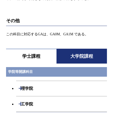
その他
この科目に対応するGAは、GA0M、GA1M である。
学士課程
大学院課程
学院等開講科目
開閉
理学院
開閉
数学系
開閉
工学院