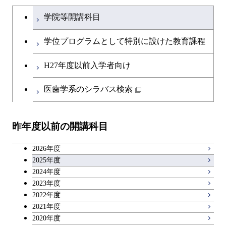
土木・環境工学系
建築学コース
ース
文系教養科目
大学院課程を切り替える
ース
学院等開講科目
開閉
融合理工学系
エンジニアリングデザイン
土木工学コース
知能情報コース
英語科目
地球生命コース
コース
学位プログラムとして特別に設けた教育課程
開閉
社会・人間科学系
エンジニアリングデザイン
地球環境共創コース
エネルギー・情報コース
第二外国語科目
人間医療科学技術コース
都市・環境学コース
コース
H27年度以前入学者向け
開閉
イノベーション科学系
エネルギーコース
社会・人間科学コース
人間医療科学技術コース
日本語・日本文化科目
物質・情報卓越コース
医歯学系のシラバス検索
都市・環境学コース
開閉
技術経営専門職学位課程
エネルギー・情報コース
イノベーション科学コース
物質・情報卓越コース
教職科目
昨年度以前の開講科目
専門科目
エンジニアリングデザイン
人間医療科学技術コース
技術経営専門職学位課程
キャリア科目
コース
2026年度
アントレプレナーシップ科目
2025年度
原子核工学コース
2024年度
2023年度
広域教養科目
物質・情報卓越コース
2022年度
2021年度
2020年度