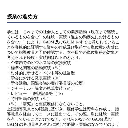
授業の進め方
学生は、これまでの社会人としての業務活動（現在まで継続し
ているものを含む）の経験・実績（過去の勤務先におけるもの
を含む。）により、GA0M 及びGA1M をすでに満たしているこ
とを客観的に証明する資料の作成及び取得する単位数の方針に
ついて指導教員と予め確認する。本科目での単位取得の対象と
考えられる経験・実績例は以下のとおり。
・企業内でのビジネス等の実務実績
・標準化関連の活動実績（※）
・対外的に示せるイベント等の担当歴
・学会における発表実績（※）
・学会活動、国際会議の実行委員等の役歴
・ジャーナル・論文の執筆実績（※）
・レビュー ・ 解説記事等（※）
・特許出願の実績（※）
（※）「講究」と重複履修にならないこと。
上記指導教員との確認に基づき、履修学生は資料を作成し、指
導教員を経由してコースに提出する。その際、単に経験・実績
を有していることだけでなく、それらのなかで GA0M 及び
GA1M の各項目それぞれに対して経験・実績のなかでどのよう