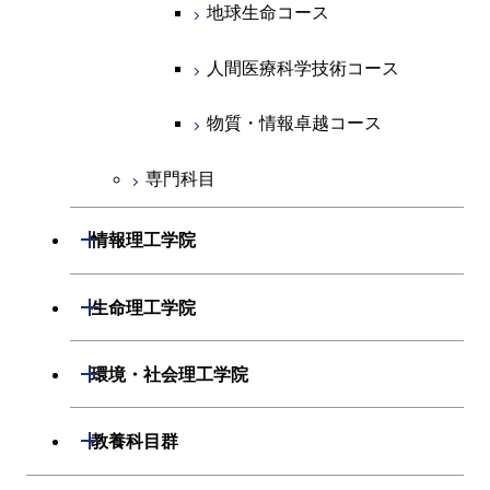
人間医療科学技術コース
物質・情報卓越コース
地球生命コース
物質・情報卓越コース
人間医療科学技術コース
物質・情報卓越コース
専門科目
開閉
情報理工学院
開閉
数理・計算科学系
開閉
生命理工学院
開閉
情報工学系
数理・計算科学コース
開閉
生命理工学系
開閉
環境・社会理工学院
専門科目
知能情報コース
情報工学コース
専門科目
生命理工学コース
開閉
建築学系
開閉
教養科目群
研究関連科目
ライフエンジニアリングコ
ライフエンジニアリングコ
開閉