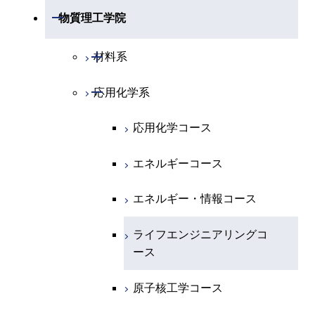
開閉
物理学系
数学コース
開閉
機械系
開閉
物質理工学院
開閉
化学系
物理学コース
開閉
システム制御系
機械コース
開閉
材料系
開閉
地球惑星科学系
物質・情報卓越コース
化学コース
開閉
電気電子系
エネルギーコース
システム制御コース
開閉
応用化学系
材料コース
専門科目
エネルギーコース
地球惑星科学コース
開閉
情報通信系
エネルギー・情報コース
エンジニアリングデザイン
電気電子コース
エネルギーコース
応用化学コース
コース
エネルギー・情報コース
地球生命コース
開閉
経営工学系
エンジニアリングデザイン
エネルギーコース
情報通信コース
エネルギー・情報コース
エネルギーコース
コース
人間医療科学技術コース
物質・情報卓越コース
専門科目
エネルギー・情報コース
エンジニアリングデザイン
経営工学コース
ライフエンジニアリングコ
エネルギー・情報コース
ライフエンジニアリングコ
コース
ース
ース
ライフエンジニアリングコ
エンジニアリングデザイン
ライフエンジニアリングコ
ース
ライフエンジニアリングコ
コース
原子核工学コース
ース
原子核工学コース
ース
原子核工学コース
人間医療科学技術コース
原子核工学コース
人間医療科学技術コース
人間医療科学技術コース