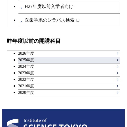
第二外国語科目
人間医療科学技術コース
都市・環境学コース
コース
H27年度以前入学者向け
開閉
イノベーション科学系
エネルギーコース
社会・人間科学コース
人間医療科学技術コース
日本語・日本文化科目
物質・情報卓越コース
医歯学系のシラバス検索
都市・環境学コース
開閉
技術経営専門職学位課程
エネルギー・情報コース
イノベーション科学コース
物質・情報卓越コース
教職科目
昨年度以前の開講科目
専門科目
エンジニアリングデザイン
人間医療科学技術コース
技術経営専門職学位課程
キャリア科目
コース
2026年度
アントレプレナーシップ科目
2025年度
原子核工学コース
2024年度
2023年度
広域教養科目
物質・情報卓越コース
2022年度
2021年度
2020年度