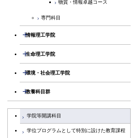
物質・情報卓越コース
専門科目
開閉
情報理工学院
開閉
数理・計算科学系
開閉
生命理工学院
開閉
情報工学系
数理・計算科学コース
開閉
生命理工学系
開閉
環境・社会理工学院
専門科目
知能情報コース
情報工学コース
専門科目
生命理工学コース
開閉
建築学系
開閉
教養科目群
研究関連科目
ライフエンジニアリングコ
ライフエンジニアリングコ
開閉
土木・環境工学系
建築学コース
ース
文系教養科目
大学院課程を切り替える
ース
学院等開講科目
開閉
融合理工学系
エンジニアリングデザイン
土木工学コース
知能情報コース
英語科目
地球生命コース
コース
学位プログラムとして特別に設けた教育課程
開閉
社会・人間科学系
エンジニアリングデザイン
地球環境共創コース
エネルギー・情報コース