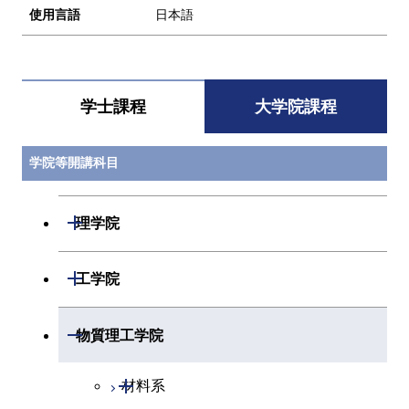
使用言語
日本語
学士課程
大学院課程
学院等開講科目
開閉
理学院
開閉
数学系
開閉
工学院
開閉
物理学系
数学コース
開閉
機械系
開閉
物質理工学院
開閉
化学系
物理学コース
開閉
システム制御系
機械コース
開閉
材料系
開閉