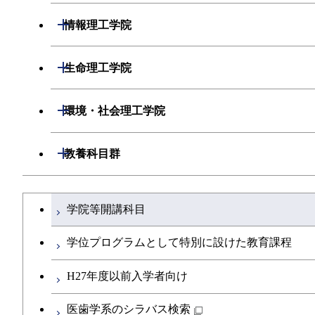
開閉
情報理工学院
開閉
数理・計算科学系
開閉
生命理工学院
開閉
情報工学系
数理・計算科学コース
開閉
生命理工学系
開閉
環境・社会理工学院
専門科目
知能情報コース
情報工学コース
専門科目
生命理工学コース
開閉
建築学系
開閉
教養科目群
研究関連科目
ライフエンジニアリングコース
ライフエンジニアリングコース
開閉
土木・環境工学系
建築学コース
文系教養科目
大学院課程を切り替える
知能情報コース
学院等開講科目
地球生命コース
開閉
融合理工学系
エンジニアリングデザインコース
土木工学コース
英語科目
エネルギー・情報コース
学位プログラムとして特別に設けた教育課程
人間医療科学技術コース
開閉
社会・人間科学系
都市・環境学コース
エンジニアリングデザインコース
地球環境共創コース
第二外国語科目
H27年度以前入学者向け
人間医療科学技術コース
物質・情報卓越コース
開閉
イノベーション科学系
都市・環境学コース
エネルギーコース
社会・人間科学コース
日本語・日本文化科目
医歯学系のシラバス検索
物質・情報卓越コース