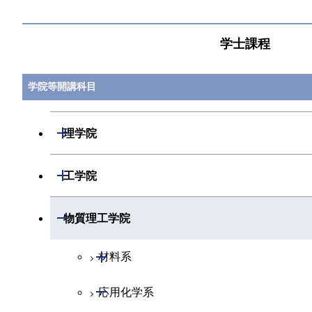
学士課程
学院等開講科目
開閉
理学院
開閉
数学系
開閉
工学院
開閉
物理学系
数学コース
開閉
機械系
開閉
物質理工学院
開閉
化学系
物理学コース
開閉
システム制御系
機械コース
開閉
材料系
開閉
地球惑星科学系
物質・情報卓越コース
化学コース
開閉
電気電子系
エネルギーコース
システム制御コース
開閉
応用化学系
材料コース