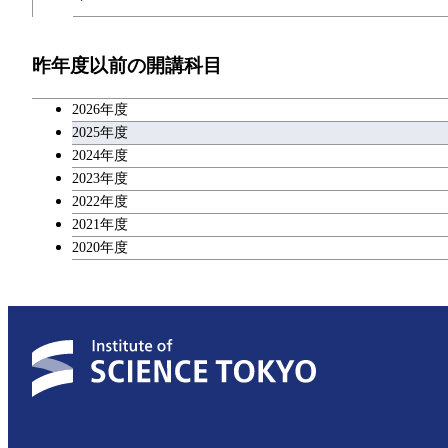
開閉
技術経営専門職学位課程
エネルギー・情報コース
イノベーション科学コース
教職科目
昨年度以前の開講科目
専門科目
エンジニアリングデザインコース
人間医療科学技術コース
技術経営専門職学位課程
キャリア科目
2026年度
原子核工学コース
アントレプレナーシップ科目
2025年度
2024年度
物質・情報卓越コース
2023年度
広域教養科目
2022年度
2021年度
2020年度