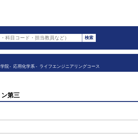
検索
・科目コード・担当教員など）
工学院
応用化学系
ライフエンジニアリングコース
ョン第三