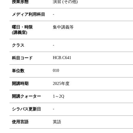
授業形態
演習 (その他)
-
メディア利用科目
曜日・時限
集中講義等
(講義室)
-
クラス
HCB.C641
科目コード
0
1
0
単位数
開講時期
2025年度
開講クォーター
1～2Q
-
シラバス更新日
使用言語
英語