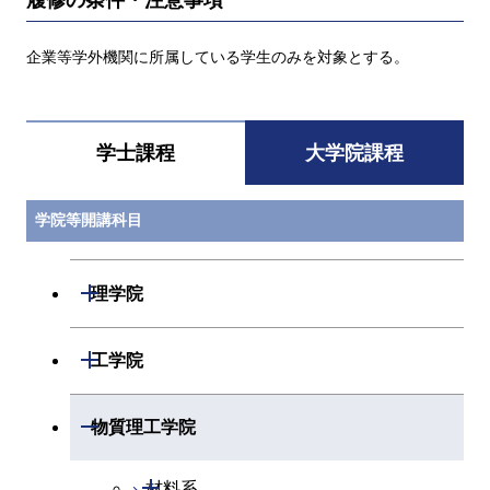
企業等学外機関に所属している学生のみを対象とする。
学士課程
大学院課程
学院等開講科目
開閉
理学院
開閉
数学系
開閉
工学院
開閉
物理学系
数学コース
開閉
機械系
開閉
物質理工学院
開閉
化学系
物理学コース
開閉
システム制御系
機械コース
開閉
材料系