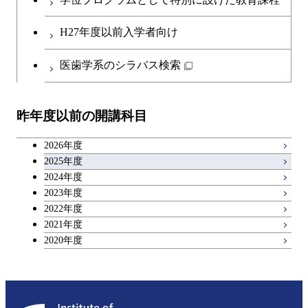
開閉
社会・人間科学系
エンジニアリングデザイン
地球環境共創コース
エネルギー・情報コース
第二外国語科目
人間医療科学技術コース
都市・環境学コース
コース
H27年度以前入学者向け
開閉
イノベーション科学系
エネルギーコース
社会・人間科学コース
人間医療科学技術コース
日本語・日本文化科目
物質・情報卓越コース
医歯学系のシラバス検索
都市・環境学コース
開閉
技術経営専門職学位課程
エネルギー・情報コース
イノベーション科学コース
物質・情報卓越コース
教職科目
昨年度以前の開講科目
専門科目
エンジニアリングデザイン
人間医療科学技術コース
技術経営専門職学位課程
キャリア科目
コース
2026年度
アントレプレナーシップ科目
2025年度
原子核工学コース
2024年度
2023年度
広域教養科目
物質・情報卓越コース
2022年度
2021年度
2020年度