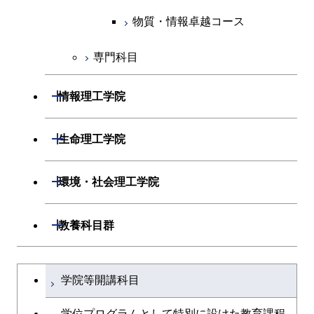
物質・情報卓越コース
専門科目
開閉
情報理工学院
開閉
数理・計算科学系
開閉
生命理工学院
開閉
情報工学系
数理・計算科学コース
開閉
生命理工学系
開閉
環境・社会理工学院
専門科目
知能情報コース
情報工学コース
専門科目
生命理工学コース
開閉
建築学系
開閉
教養科目群
研究関連科目
ライフエンジニアリングコ
ライフエンジニアリングコ
開閉
土木・環境工学系
建築学コース
ース
文系教養科目
大学院課程を切り替える
ース
学院等開講科目
開閉
融合理工学系
エンジニアリングデザイン
土木工学コース
知能情報コース
英語科目
地球生命コース
コース
学位プログラムとして特別に設けた教育課程