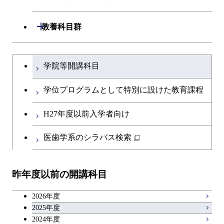
専門科目
知能情報コース
情報工学コース
専門科目
生命理工学コース
開閉
建築学系
開閉
教養科目群
研究関連科目
ライフエンジニアリングコ
ライフエンジニアリングコ
開閉
土木・環境工学系
建築学コース
ース
文系教養科目
大学院課程を切り替える
ース
学院等開講科目
開閉
融合理工学系
エンジニアリングデザイン
土木工学コース
知能情報コース
英語科目
地球生命コース
コース
学位プログラムとして特別に設けた教育課程
開閉
社会・人間科学系
エンジニアリングデザイン
地球環境共創コース
エネルギー・情報コース
第二外国語科目
人間医療科学技術コース
都市・環境学コース
コース
H27年度以前入学者向け
開閉
イノベーション科学系
エネルギーコース
社会・人間科学コース
人間医療科学技術コース
日本語・日本文化科目
物質・情報卓越コース
医歯学系のシラバス検索
都市・環境学コース
開閉
技術経営専門職学位課程
エネルギー・情報コース
イノベーション科学コース
物質・情報卓越コース
教職科目
昨年度以前の開講科目
専門科目
エンジニアリングデザイン
人間医療科学技術コース
技術経営専門職学位課程
キャリア科目
コース
2026年度
アントレプレナーシップ科目
2025年度
原子核工学コース
2024年度