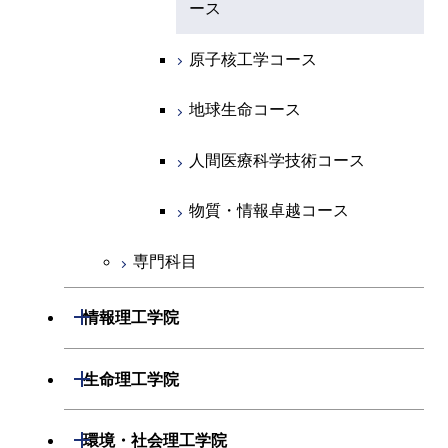
原子核工学コース
ース
原子核工学コース
ース
原子核工学コース
人間医療科学技術コース
原子核工学コース
人間医療科学技術コース
人間医療科学技術コース
人間医療科学技術コース
物質・情報卓越コース
地球生命コース
物質・情報卓越コース
人間医療科学技術コース
物質・情報卓越コース
専門科目
開閉
情報理工学院
開閉
数理・計算科学系
開閉
生命理工学院
開閉
情報工学系
数理・計算科学コース
開閉
生命理工学系
開閉
環境・社会理工学院