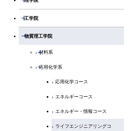
理学院
開閉
数学系
開閉
工学院
開閉
物理学系
数学コース
開閉
機械系
開閉
物質理工学院
開閉
化学系
物理学コース
開閉
システム制御系
機械コース
開閉
材料系
開閉
地球惑星科学系
物質・情報卓越コース
化学コース
開閉
電気電子系
エネルギーコース
システム制御コース
開閉
応用化学系
材料コース
専門科目
エネルギーコース
地球惑星科学コース
開閉
情報通信系
エネルギー・情報コース
エンジニアリングデザイン
電気電子コース
エネルギーコース
応用化学コース
コース
エネルギー・情報コース
地球生命コース
開閉
経営工学系
エンジニアリングデザイン
エネルギーコース
情報通信コース
エネルギー・情報コース
エネルギーコース
コース
人間医療科学技術コース
物質・情報卓越コース
専門科目
エネルギー・情報コース
エンジニアリングデザイン
経営工学コース
ライフエンジニアリングコ
エネルギー・情報コース
ライフエンジニアリングコ
コース
ース
ース
ライフエンジニアリングコ
エンジニアリングデザイン
ライフエンジニアリングコ
ース
ライフエンジニアリングコ
コース