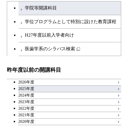
文系教養科目
大学院課程を切り替える
ース
学院等開講科目
開閉
融合理工学系
エンジニアリングデザイン
土木工学コース
知能情報コース
英語科目
地球生命コース
コース
学位プログラムとして特別に設けた教育課程
開閉
社会・人間科学系
エンジニアリングデザイン
地球環境共創コース
エネルギー・情報コース
第二外国語科目
人間医療科学技術コース
都市・環境学コース
コース
H27年度以前入学者向け
開閉
イノベーション科学系
エネルギーコース
社会・人間科学コース
人間医療科学技術コース
日本語・日本文化科目
物質・情報卓越コース
医歯学系のシラバス検索
都市・環境学コース
開閉
技術経営専門職学位課程
エネルギー・情報コース
イノベーション科学コース
物質・情報卓越コース
教職科目
昨年度以前の開講科目
専門科目
エンジニアリングデザイン
人間医療科学技術コース
技術経営専門職学位課程
キャリア科目
コース
2026年度
アントレプレナーシップ科目
2025年度
原子核工学コース
2024年度
2023年度
広域教養科目
物質・情報卓越コース
2022年度
2021年度
2020年度