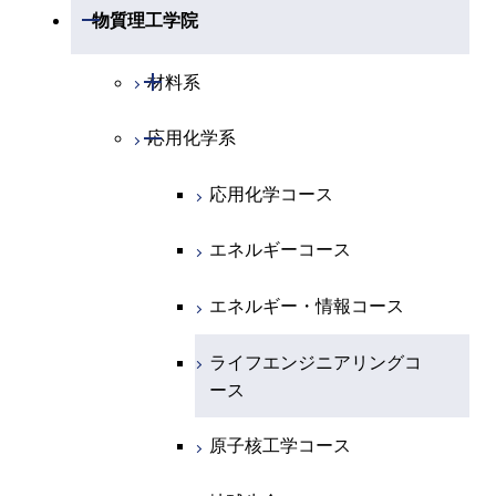
物理学系
数学コース
開閉
機械系
開閉
物質理工学院
開閉
化学系
物理学コース
開閉
システム制御系
機械コース
開閉
材料系
開閉
地球惑星科学系
物質・情報卓越コース
化学コース
開閉
電気電子系
エネルギーコース
システム制御コース
開閉
応用化学系
材料コース
専門科目
エネルギーコース
地球惑星科学コース
開閉
情報通信系
エネルギー・情報コース
エンジニアリングデザイン
電気電子コース
エネルギーコース
応用化学コース
コース
エネルギー・情報コース
地球生命コース
開閉
経営工学系
エンジニアリングデザイン
エネルギーコース
情報通信コース
エネルギー・情報コース
エネルギーコース
コース
人間医療科学技術コース
物質・情報卓越コース
専門科目
エネルギー・情報コース
エンジニアリングデザイン
経営工学コース
ライフエンジニアリングコ
エネルギー・情報コース
ライフエンジニアリングコ
コース
ース
ース
ライフエンジニアリングコ
エンジニアリングデザイン
ライフエンジニアリングコ
ース
ライフエンジニアリングコ
コース
原子核工学コース
ース
原子核工学コース
ース
原子核工学コース
人間医療科学技術コース
原子核工学コース
人間医療科学技術コース
人間医療科学技術コース
人間医療科学技術コース