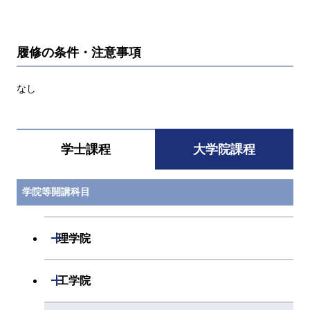
履修の条件・注意事項
なし
学士課程
大学院課程
学院等開講科目
開閉
理学院
開閉
数学系
開閉
工学院
開閉