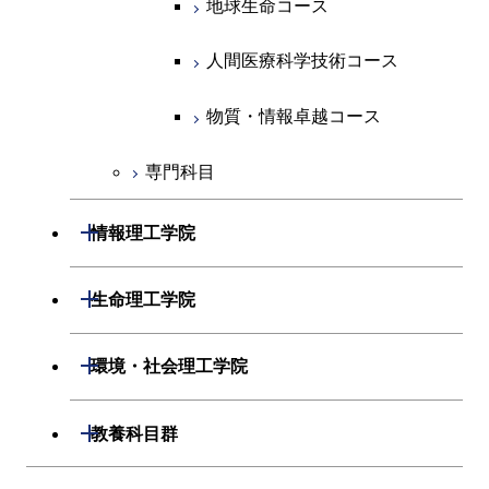
物質・情報卓越コース
地球生命コース
物質・情報卓越コース
人間医療科学技術コース
物質・情報卓越コース
専門科目
開閉
情報理工学院
開閉
数理・計算科学系
開閉
生命理工学院
開閉
情報工学系
数理・計算科学コース
開閉
生命理工学系
開閉
環境・社会理工学院
専門科目
知能情報コース
情報工学コース
専門科目
生命理工学コース
開閉
建築学系
開閉
教養科目群
研究関連科目
ライフエンジニアリングコ
ライフエンジニアリングコ
開閉
土木・環境工学系
建築学コース
ース