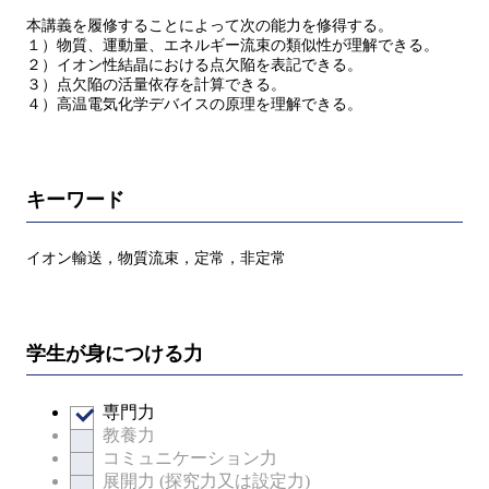
本講義を履修することによって次の能力を修得する。
１）物質、運動量、エネルギー流束の類似性が理解できる。
２）イオン性結晶における点欠陥を表記できる。
３）点欠陥の活量依存を計算できる。
４）高温電気化学デバイスの原理を理解できる。
キーワード
イオン輸送，物質流束，定常，非定常
学生が身につける力
専門力
教養力
コミュニケーション力
展開力 (探究力又は設定力)