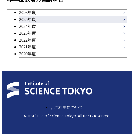
専門科目
エンジニアリングデザイン
人間医療科学技術コース
技術経営専門職学位課程
キャリア科目
コース
2026年度
アントレプレナーシップ科目
2025年度
原子核工学コース
2024年度
2023年度
広域教養科目
物質・情報卓越コース
2022年度
2021年度
2020年度
ご利用について
© Institute of Science Tokyo. All rights reserved.