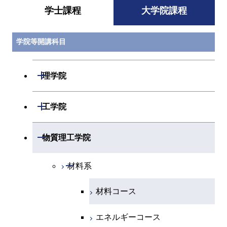
学士課程
大学院課程
学院等開講科目
開閉
理学院
開閉
数学系
開閉
工学院
開閉
物理学系
数学コース
開閉
機械系
開閉
物質理工学院
開閉
化学系
物理学コース
開閉
システム制御系
機械コース
開閉
材料系
開閉
地球惑星科学系
物質・情報卓越コース
化学コース
開閉
電気電子系
エネルギーコース
システム制御コース
材料コース
専門科目
エネルギーコース
地球惑星科学コース
開閉
情報通信系
エネルギー・情報コース
エンジニアリングデザイン
電気電子コース
エネルギーコース
コース