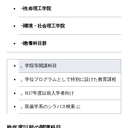
エネルギー・情報コース
開閉
数理・計算科学系
開閉
生命理工学院
ライフエンジニアリングコ
開閉
情報工学系
数理・計算科学コース
開閉
生命理工学系
開閉
ース
環境・社会理工学院
専門科目
知能情報コース
情報工学コース
専門科目
生命理工学コース
原子核工学コース
開閉
建築学系
開閉
教養科目群
研究関連科目
ライフエンジニアリングコ
ライフエンジニアリングコ
地球生命コース
開閉
土木・環境工学系
建築学コース
ース
文系教養科目
大学院課程を切り替える
ース
学院等開講科目
人間医療科学技術コース
開閉
融合理工学系
エンジニアリングデザイン
土木工学コース
知能情報コース
英語科目
地球生命コース
コース
学位プログラムとして特別に設けた教育課程
物質・情報卓越コース
開閉
社会・人間科学系
エンジニアリングデザイン
地球環境共創コース
エネルギー・情報コース
第二外国語科目
人間医療科学技術コース
都市・環境学コース
コース
H27年度以前入学者向け
開閉
イノベーション科学系
エネルギーコース
社会・人間科学コース
人間医療科学技術コース
日本語・日本文化科目
物質・情報卓越コース
医歯学系のシラバス検索
都市・環境学コース
開閉
技術経営専門職学位課程
エネルギー・情報コース
イノベーション科学コース
物質・情報卓越コース
教職科目
昨年度以前の開講科目