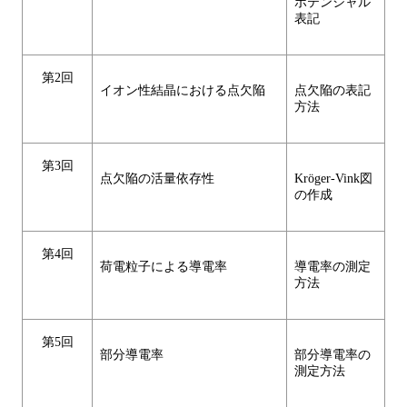
ポテンシャル
表記
第2回
イオン性結晶における点欠陥
点欠陥の表記
方法
第3回
点欠陥の活量依存性
Kröger-Vink図
の作成
第4回
荷電粒子による導電率
導電率の測定
方法
第5回
部分導電率
部分導電率の
測定方法