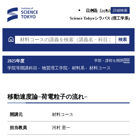
日本語
English
詳細検索
Science Tokyoシラバス (理工学系)
検索
材料コースの講義を検索（講義名・科目コード・担当
学部・課程を開閉
2025年度
学院等開講科目
物質理工学院
材料系
材料コース
移動速度論−荷電粒子の流れ−
開講元
材料コース
担当教員
河村 憲一