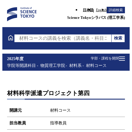
日本語
English
詳細検索
Science Tokyoシラバス (理工学系)
検索
材料コースの講義を検索（講義名・科目コード・担当
学部・課程を開閉
2025年度
学院等開講科目
物質理工学院
材料系
材料コース
材料科学派遣プロジェクト第四
開講元
材料コース
担当教員
指導教員