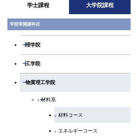
学士課程
大学院課程
学院等開講科目
開閉
理学院
開閉
数学系
開閉
工学院
開閉
物理学系
数学コース
開閉
機械系
開閉
物質理工学院
開閉
化学系
物理学コース
開閉
システム制御系
機械コース
開閉
材料系
開閉
地球惑星科学系
物質・情報卓越コース
化学コース
開閉
電気電子系
エネルギーコース
システム制御コース
材料コース
専門科目
エネルギーコース
地球惑星科学コース
開閉
情報通信系
エネルギー・情報コース
エンジニアリングデザイン
電気電子コース
エネルギーコース
コース