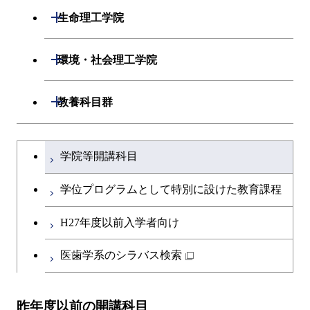
エネルギー・情報コース
開閉
数理・計算科学系
開閉
生命理工学院
ライフエンジニアリングコ
開閉
情報工学系
数理・計算科学コース
開閉
生命理工学系
開閉
ース
環境・社会理工学院
専門科目
知能情報コース
情報工学コース
専門科目
生命理工学コース
原子核工学コース
開閉
建築学系
開閉
教養科目群
研究関連科目
ライフエンジニアリングコ
ライフエンジニアリングコ
地球生命コース
開閉
土木・環境工学系
建築学コース
ース
文系教養科目
大学院課程を切り替える
ース
学院等開講科目
人間医療科学技術コース
開閉
融合理工学系
エンジニアリングデザイン
土木工学コース
知能情報コース
英語科目
地球生命コース
コース
学位プログラムとして特別に設けた教育課程
物質・情報卓越コース
開閉
社会・人間科学系
エンジニアリングデザイン
地球環境共創コース
エネルギー・情報コース
第二外国語科目
人間医療科学技術コース
都市・環境学コース
コース
H27年度以前入学者向け
開閉
イノベーション科学系
エネルギーコース
社会・人間科学コース
人間医療科学技術コース
日本語・日本文化科目
物質・情報卓越コース
医歯学系のシラバス検索
都市・環境学コース
開閉
技術経営専門職学位課程
エネルギー・情報コース
イノベーション科学コース
物質・情報卓越コース
教職科目
昨年度以前の開講科目
専門科目
エンジニアリングデザイン
人間医療科学技術コース
技術経営専門職学位課程