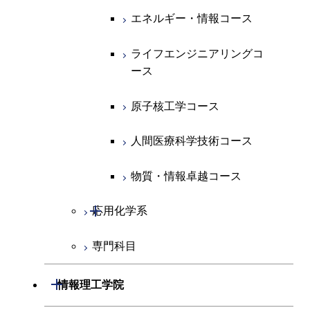
エネルギー・情報コース
地球生命コース
開閉
経営工学系
エンジニアリングデザイン
エネルギーコース
情報通信コース
エネルギー・情報コース
コース
人間医療科学技術コース
物質・情報卓越コース
専門科目
エネルギー・情報コース
エンジニアリングデザイン
経営工学コース
ライフエンジニアリングコ
ライフエンジニアリングコ
コース
ース
ース
ライフエンジニアリングコ
エンジニアリングデザイン
ース
ライフエンジニアリングコ
コース
原子核工学コース
原子核工学コース
ース
原子核工学コース
人間医療科学技術コース
人間医療科学技術コース
人間医療科学技術コース
人間医療科学技術コース
物質・情報卓越コース
物質・情報卓越コース
開閉
応用化学系
専門科目
応用化学コース
エネルギーコース
開閉
情報理工学院