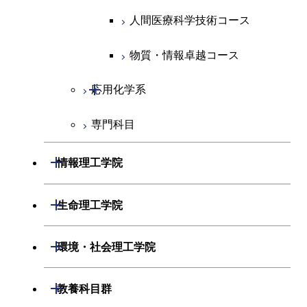
原子核工学コース
人間医療科学技術コース
人間医療科学技術コース
人間医療科学技術コース
人間医療科学技術コース
物質・情報卓越コース
物質・情報卓越コース
開閉
応用化学系
専門科目
応用化学コース
エネルギーコース
開閉
情報理工学院
エネルギー・情報コース
開閉
数理・計算科学系
開閉
生命理工学院
ライフエンジニアリングコ
開閉
情報工学系
数理・計算科学コース
開閉
生命理工学系
開閉
ース
環境・社会理工学院
専門科目
知能情報コース
情報工学コース
専門科目
生命理工学コース
原子核工学コース
開閉
建築学系
開閉
教養科目群
研究関連科目
ライフエンジニアリングコ