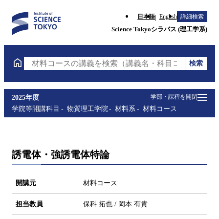
日本語
English
詳細検索
Science Tokyoシラバス (理工学系)
検索
材料コースの講義を検索（講義名・科目コード・担当
学部・課程を開閉
2025年度
学院等開講科目
物質理工学院
材料系
材料コース
誘電体・強誘電体特論
開講元
材料コース
担当教員
保科 拓也 / 岡本 有貴