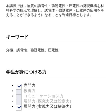
本講義では，物質の誘電性・強誘電性・圧電性の発現機構を材
料科学の観点で理解し、誘電体・強誘電体・圧電体の応用を考
えることができるようになることを到達目標とします。
キーワード
分極、誘電性、強誘電性、圧電性
学生が身につける力
専門力
教養力
コミュニケーション力
展開力 (探究力又は設定力)
展開力 (実践力又は解決力)