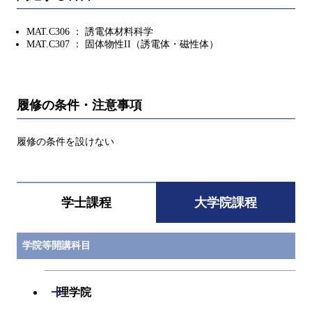
MAT.C306 ： 誘電体材料科学
MAT.C307 ： 固体物性II（誘電体・磁性体）
履修の条件・注意事項
履修の条件を設けない
学士課程
大学院課程
学院等開講科目
開閉
理学院