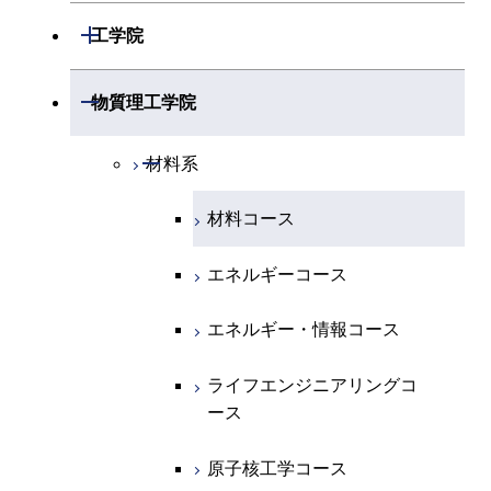
開閉
数学系
開閉
工学院
開閉
物理学系
数学コース
開閉
機械系
開閉
物質理工学院
開閉
化学系
物理学コース
開閉
システム制御系
機械コース
開閉
材料系
開閉
地球惑星科学系
物質・情報卓越コース
化学コース
開閉
電気電子系
エネルギーコース
システム制御コース
材料コース
専門科目
エネルギーコース
地球惑星科学コース
開閉
情報通信系
エネルギー・情報コース
エンジニアリングデザイン
電気電子コース
エネルギーコース
コース
エネルギー・情報コース
地球生命コース
開閉
経営工学系
エンジニアリングデザイン
エネルギーコース
情報通信コース
エネルギー・情報コース
コース
人間医療科学技術コース
物質・情報卓越コース
専門科目
エネルギー・情報コース
エンジニアリングデザイン
経営工学コース
ライフエンジニアリングコ
ライフエンジニアリングコ
コース
ース
ース
ライフエンジニアリングコ
エンジニアリングデザイン
ース
ライフエンジニアリングコ
コース
原子核工学コース
原子核工学コース
ース