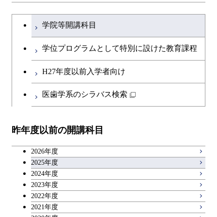
ライフエンジニアリングコ
地球生命コース
開閉
土木・環境工学系
建築学コース
ース
文系教養科目
大学院課程を切り替える
ース
学院等開講科目
人間医療科学技術コース
開閉
融合理工学系
エンジニアリングデザイン
土木工学コース
知能情報コース
英語科目
地球生命コース
コース
学位プログラムとして特別に設けた教育課程
物質・情報卓越コース
開閉
社会・人間科学系
エンジニアリングデザイン
地球環境共創コース
エネルギー・情報コース
第二外国語科目
人間医療科学技術コース
都市・環境学コース
コース
H27年度以前入学者向け
開閉
イノベーション科学系
エネルギーコース
社会・人間科学コース
人間医療科学技術コース
日本語・日本文化科目
物質・情報卓越コース
医歯学系のシラバス検索
都市・環境学コース
開閉
技術経営専門職学位課程
エネルギー・情報コース
イノベーション科学コース
物質・情報卓越コース
教職科目
昨年度以前の開講科目
専門科目
エンジニアリングデザイン
人間医療科学技術コース
技術経営専門職学位課程
キャリア科目
コース
2026年度
アントレプレナーシップ科目
2025年度
原子核工学コース
2024年度
2023年度
広域教養科目
物質・情報卓越コース
2022年度
2021年度