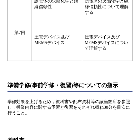
誘電体の欠陥化学と絶
誘電体の欠陥化学と絶
縁信頼性
縁信頼性について理解
する
第7回
圧電デバイス及び
圧電デバイス及び
MEMSデバイス
MEMSデバイスについ
て理解する
準備学修(事前学修・復習)等についての指示
学修効果を上げるため，教科書や配布資料等の該当箇所を参照
し，授業内容に関する予習と復習をそれぞれ概ね30分を目安に
行うこと。