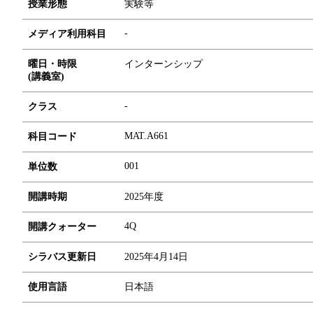
授業形態
実験等
-
メディア利用科目
曜日・時限
インターンシップ
(講義室)
-
クラス
MAT.A661
科目コード
0
0
1
単位数
開講時期
2025年度
4Q
開講クォーター
シラバス更新日
2025年4月14日
使用言語
日本語