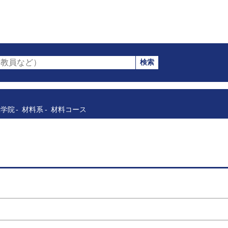
検索
教員など）
工学院
材料系
材料コース