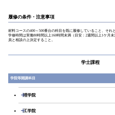
履修の条件・注意事項
材料コースの400～500番台の科目を既に履修していること、そ
学修時間は実働80時間以上160時間未満（目安：2週間以上1
員と相談の上決定すること。
学士課程
学院等開講科目
開閉
理学院
開閉
数学系
開閉
工学院