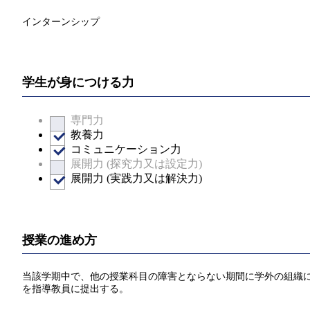
インターンシップ
学生が身につける力
専門力
教養力
コミュニケーション力
展開力 (探究力又は設定力)
展開力 (実践力又は解決力)
授業の進め方
当該学期中で、他の授業科目の障害とならない期間に学外の組織
を指導教員に提出する。