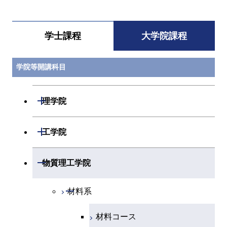
学士課程
大学院課程
学院等開講科目
開閉
理学院
開閉
数学系
開閉
工学院
開閉
物理学系
数学コース
開閉
機械系
開閉
物質理工学院
開閉
化学系
物理学コース
開閉
システム制御系
機械コース
開閉
材料系
開閉
地球惑星科学系
物質・情報卓越コース
化学コース
開閉
電気電子系
エネルギーコース
システム制御コース
材料コース