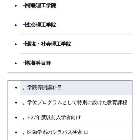
エネルギーコース
開閉
情報理工学院
エネルギー・情報コース
開閉
数理・計算科学系
開閉
生命理工学院
ライフエンジニアリングコ
開閉
情報工学系
数理・計算科学コース
開閉
生命理工学系
開閉
ース
環境・社会理工学院
専門科目
知能情報コース
情報工学コース
専門科目
生命理工学コース
原子核工学コース
開閉
建築学系
開閉
教養科目群
研究関連科目
ライフエンジニアリングコ
ライフエンジニアリングコ
地球生命コース
開閉
土木・環境工学系
建築学コース
ース
文系教養科目
大学院課程を切り替える
ース
学院等開講科目
人間医療科学技術コース
開閉
融合理工学系
エンジニアリングデザイン
土木工学コース
知能情報コース
英語科目
地球生命コース
コース
学位プログラムとして特別に設けた教育課程
物質・情報卓越コース
開閉
社会・人間科学系
エンジニアリングデザイン
地球環境共創コース
エネルギー・情報コース
第二外国語科目
人間医療科学技術コース
都市・環境学コース
コース
H27年度以前入学者向け
開閉
イノベーション科学系
エネルギーコース
社会・人間科学コース
人間医療科学技術コース
日本語・日本文化科目
物質・情報卓越コース
医歯学系のシラバス検索
都市・環境学コース
開閉