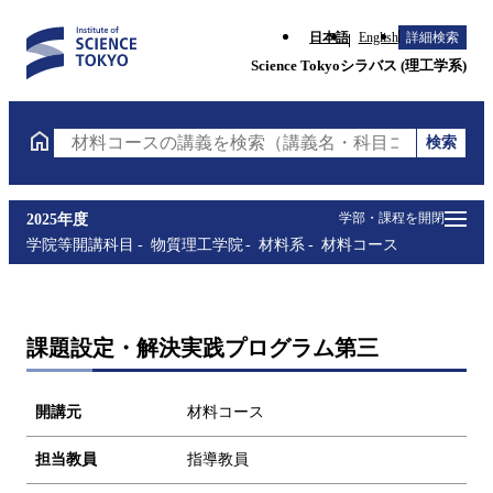
日本語
English
詳細検索
Science Tokyoシラバス (理工学系)
検索
材料コースの講義を検索（講義名・科目コード・担当
学部・課程を開閉
2025年度
学院等開講科目
物質理工学院
材料系
材料コース
課題設定・解決実践プログラム第三
開講元
材料コース
担当教員
指導教員