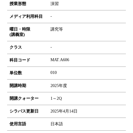
授業形態
演習
-
メディア利用科目
曜日・時限
講究等
(講義室)
-
クラス
MAT.A606
科目コード
0
1
0
単位数
開講時期
2025年度
開講クォーター
1～2Q
シラバス更新日
2025年4月14日
使用言語
日本語