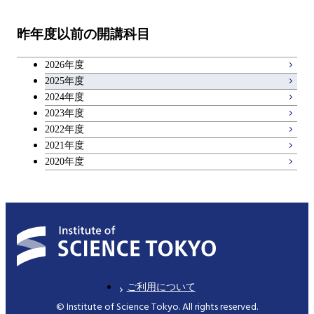
技術経営専門職学位課程
エネルギー・情報コース
イノベーション科学コース
物質・情報卓越コース
教職科目
昨年度以前の開講科目
専門科目
エンジニアリングデザイン
人間医療科学技術コース
技術経営専門職学位課程
キャリア科目
コース
2026年度
アントレプレナーシップ科目
2025年度
原子核工学コース
2024年度
2023年度
広域教養科目
物質・情報卓越コース
2022年度
2021年度
2020年度
ご利用について
© Institute of Science Tokyo. All rights reserved.