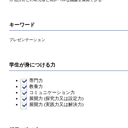
キーワード
プレゼンテーション
学生が身につける力
専門力
教養力
コミュニケーション力
展開力 (探究力又は設定力)
展開力 (実践力又は解決力)