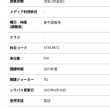
授業形態
演習 (対面型)
-
メディア利用科目
曜日・時限
集中講義等
(講義室)
-
クラス
STM.B672
科目コード
0
2
0
単位数
開講時期
2025年度
3Q
開講クォーター
シラバス更新日
2025年4月10日
使用言語
英語