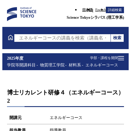
日本語
English
詳細検索
Science Tokyoシラバス (理工学系)
検索
エネルギーコースの講義を検索（講義名・科目コード
学部・課程を開閉
2025年度
学院等開講科目
物質理工学院
材料系
エネルギーコース
博士リカレント研修４（エネルギーコース）
2
開講元
エネルギーコース
担当教員
指導教員