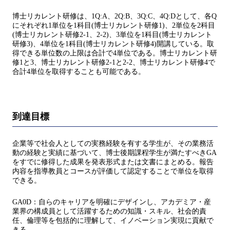
博士リカレント研修は、1Q:A、2Q:B、3Q:C、4Q:Dとして、各Q
にそれぞれ1単位を1科目(博士リカレント研修1)、2単位を2科目
(博士リカレント研修2-1、2-2)、3単位を1科目(博士リカレント
研修3)、4単位を1科目(博士リカレント研修4)開講している。取
得できる単位数の上限は合計で4単位である。博士リカレント研
修1と3、博士リカレント研修2-1と2-2、博士リカレント研修4で
合計4単位を取得することも可能である。
到達目標
企業等で社会人としての実務経験を有する学生が、その業務活
動の経験と実績に基づいて、博士後期課程学生が満たすべきGA
をすでに修得した成果を発表形式または文書にまとめる。報告
内容を指導教員とコースが評価して認定することで単位を取得
できる。
GA0D：自らのキャリアを明確にデザインし、アカデミア・産
業界の構成員として活躍するための知識・スキル、社会的責
任、倫理等を包括的に理解して、イノベーション実現に貢献で
きる。