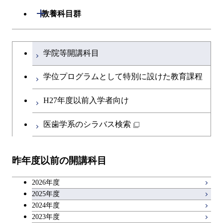
専門科目
知能情報コース
情報工学コース
専門科目
生命理工学コース
原子核工学コース
開閉
建築学系
開閉
教養科目群
研究関連科目
ライフエンジニアリングコ
ライフエンジニアリングコ
地球生命コース
開閉
土木・環境工学系
建築学コース
ース
文系教養科目
大学院課程を切り替える
ース
学院等開講科目
人間医療科学技術コース
開閉
融合理工学系
エンジニアリングデザイン
土木工学コース
知能情報コース
英語科目
地球生命コース
コース
学位プログラムとして特別に設けた教育課程
物質・情報卓越コース
開閉
社会・人間科学系
エンジニアリングデザイン
地球環境共創コース
エネルギー・情報コース
第二外国語科目
人間医療科学技術コース
都市・環境学コース
コース
H27年度以前入学者向け
開閉
イノベーション科学系
エネルギーコース
社会・人間科学コース
人間医療科学技術コース
日本語・日本文化科目
物質・情報卓越コース
医歯学系のシラバス検索
都市・環境学コース
開閉
技術経営専門職学位課程
エネルギー・情報コース
イノベーション科学コース
物質・情報卓越コース
教職科目
昨年度以前の開講科目
専門科目
エンジニアリングデザイン
人間医療科学技術コース
技術経営専門職学位課程
キャリア科目
コース
2026年度
アントレプレナーシップ科目
2025年度
原子核工学コース
2024年度
2023年度
広域教養科目