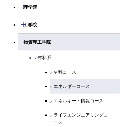
開閉
理学院
開閉
数学系
開閉
工学院
開閉
物理学系
数学コース
開閉
機械系
開閉
物質理工学院
開閉
化学系
物理学コース
開閉
システム制御系
機械コース
開閉
材料系
開閉
地球惑星科学系
物質・情報卓越コース
化学コース
開閉
電気電子系
エネルギーコース
システム制御コース
材料コース
専門科目
エネルギーコース
地球惑星科学コース
開閉
情報通信系
エネルギー・情報コース
エンジニアリングデザイン
電気電子コース
エネルギーコース
コース
エネルギー・情報コース
地球生命コース
開閉
経営工学系
エンジニアリングデザイン
エネルギーコース
情報通信コース
エネルギー・情報コース
コース
人間医療科学技術コース
物質・情報卓越コース
専門科目
エネルギー・情報コース
エンジニアリングデザイン
経営工学コース
ライフエンジニアリングコ
ライフエンジニアリングコ
コース
ース
ース
ライフエンジニアリングコ
エンジニアリングデザイン