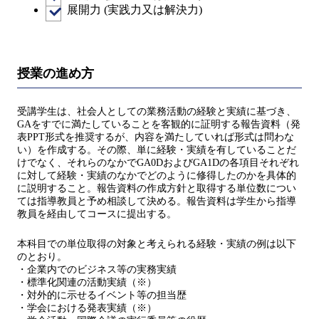
展開力 (実践力又は解決力)
授業の進め方
受講学生は、社会人としての業務活動の経験と実績に基づき、
GAをすでに満たしていることを客観的に証明する報告資料（発
表PPT形式を推奨するが、内容を満たしていれば形式は問わな
い）を作成する。その際、単に経験・実績を有していることだ
けでなく、それらのなかでGA0DおよびGA1Dの各項目それぞれ
に対して経験・実績のなかでどのように修得したのかを具体的
に説明すること。報告資料の作成方針と取得する単位数につい
ては指導教員と予め相談して決める。報告資料は学生から指導
教員を経由してコースに提出する。
本科目での単位取得の対象と考えられる経験・実績の例は以下
のとおり。
・企業内でのビジネス等の実務実績
・標準化関連の活動実績（※）
・対外的に示せるイベント等の担当歴
・学会における発表実績（※）