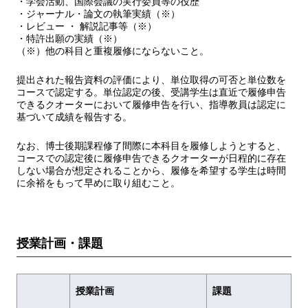
・学会活動、国際会議の実行委員等の役歴
・ジャーナル・論文の執筆実績（※）
・レビュー ・ 解説記事等（※）
・特許出願の実績（※）
（※）他の科目と重複履修にならないこと。
提出された報告資料の評価により、単位取得の可否と単位数を
コースで認定する。単位認定の後、受講学生は直近で履修申告
できるクオーターにおいて履修申告を行い、指導教員は認定に
基づいて成績を報告する。
なお、博士後期課程修了間際に本科目を履修しようとすると、
コースでの認定後に履修申告できるクオーターが日程的に存在
しない場合が想定されることから、履修を希望する学生は時間
に余裕をもって早めに取り組むこと。
授業計画・課題
授業計画
課題