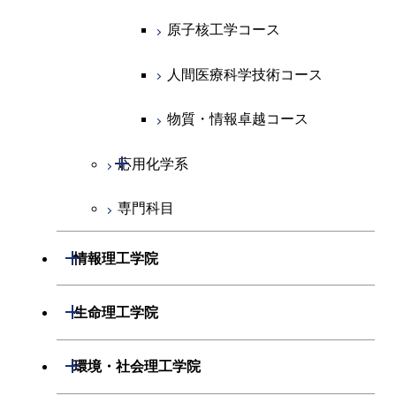
ース
ライフエンジニアリングコ
コース
原子核工学コース
原子核工学コース
ース
原子核工学コース
人間医療科学技術コース
人間医療科学技術コース
人間医療科学技術コース
人間医療科学技術コース
物質・情報卓越コース
物質・情報卓越コース
開閉
応用化学系
専門科目
応用化学コース
エネルギーコース
開閉
情報理工学院
エネルギー・情報コース
開閉
数理・計算科学系
開閉
生命理工学院
ライフエンジニアリングコ
開閉
情報工学系
数理・計算科学コース
開閉
生命理工学系
開閉
ース
環境・社会理工学院