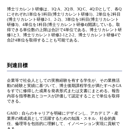
博士リカレント研修は、1Q:A、2Q:B、3Q:C、4Q:Dとして、各Q
にそれぞれ1単位を1科目(博士リカレント研修1)、2単位を2科目
(博士リカレント研修2-1、2-2)、3単位を1科目(博士リカレント
研修3)、4単位を1科目(博士リカレント研修4)開講している。取
得できる単位数の上限は合計で4単位である。博士リカレント研
修1と3、博士リカレント研修2-1と2-2、博士リカレント研修4で
合計4単位を取得することも可能である。
到達目標
企業等で社会人としての実務経験を有する学生が、その業務活
動の経験と実績に基づいて、博士後期課程学生が満たすべきGA
をすでに修得した成果を発表形式または文書にまとめる。報告
内容を指導教員とコースが評価して認定することで単位を取得
できる。
GA0D：自らのキャリアを明確にデザインし、アカデミア・産
業界の構成員として活躍するための知識・スキル、社会的責
任、倫理等を包括的に理解して、イノベーション実現に貢献で
きる。