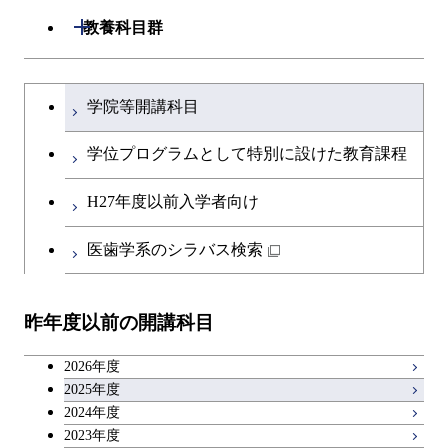
専門科目
知能情報コース
情報工学コース
専門科目
生命理工学コース
原子核工学コース
開閉
建築学系
開閉
教養科目群
研究関連科目
ライフエンジニアリングコ
ライフエンジニアリングコ
地球生命コース
開閉
土木・環境工学系
建築学コース
ース
文系教養科目
大学院課程を切り替える
ース
学院等開講科目
人間医療科学技術コース
開閉
融合理工学系
エンジニアリングデザイン
土木工学コース
知能情報コース
英語科目
地球生命コース
コース
学位プログラムとして特別に設けた教育課程
物質・情報卓越コース
開閉
社会・人間科学系
エンジニアリングデザイン
地球環境共創コース
エネルギー・情報コース
第二外国語科目
人間医療科学技術コース
都市・環境学コース
コース
H27年度以前入学者向け
開閉
イノベーション科学系
エネルギーコース
社会・人間科学コース
人間医療科学技術コース
日本語・日本文化科目
物質・情報卓越コース
医歯学系のシラバス検索
都市・環境学コース
開閉
技術経営専門職学位課程
エネルギー・情報コース
イノベーション科学コース
物質・情報卓越コース
教職科目
昨年度以前の開講科目
専門科目
エンジニアリングデザイン
人間医療科学技術コース
技術経営専門職学位課程
キャリア科目
コース
2026年度
アントレプレナーシップ科目
2025年度
原子核工学コース
2024年度
2023年度
広域教養科目