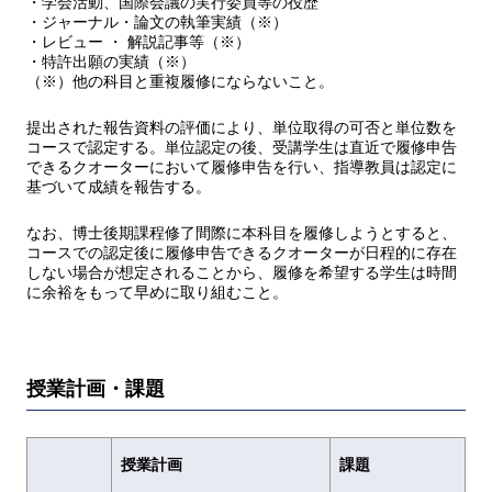
・学会活動、国際会議の実行委員等の役歴
・ジャーナル・論文の執筆実績（※）
・レビュー ・ 解説記事等（※）
・特許出願の実績（※）
（※）他の科目と重複履修にならないこと。
提出された報告資料の評価により、単位取得の可否と単位数を
コースで認定する。単位認定の後、受講学生は直近で履修申告
できるクオーターにおいて履修申告を行い、指導教員は認定に
基づいて成績を報告する。
なお、博士後期課程修了間際に本科目を履修しようとすると、
コースでの認定後に履修申告できるクオーターが日程的に存在
しない場合が想定されることから、履修を希望する学生は時間
に余裕をもって早めに取り組むこと。
授業計画・課題
授業計画
課題