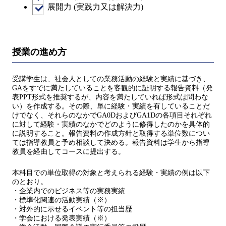
展開力 (実践力又は解決力)
授業の進め方
受講学生は、社会人としての業務活動の経験と実績に基づき、
GAをすでに満たしていることを客観的に証明する報告資料（発
表PPT形式を推奨するが、内容を満たしていれば形式は問わな
い）を作成する。その際、単に経験・実績を有していることだ
けでなく、それらのなかでGA0DおよびGA1Dの各項目それぞれ
に対して経験・実績のなかでどのように修得したのかを具体的
に説明すること。報告資料の作成方針と取得する単位数につい
ては指導教員と予め相談して決める。報告資料は学生から指導
教員を経由してコースに提出する。
本科目での単位取得の対象と考えられる経験・実績の例は以下
のとおり。
・企業内でのビジネス等の実務実績
・標準化関連の活動実績（※）
・対外的に示せるイベント等の担当歴
・学会における発表実績（※）