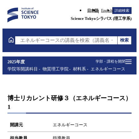
日本語
English
詳細検索
Science Tokyoシラバス (理工学系)
検索
エネルギーコースの講義を検索（講義名・科目コード
学部・課程を開閉
2025年度
学院等開講科目
物質理工学院
材料系
エネルギーコース
博士リカレント研修３（エネルギーコース）
1
開講元
エネルギーコース
担当教員
指導教員