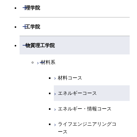
開閉
理学院
開閉
数学系
開閉
工学院
開閉
物理学系
数学コース
開閉
機械系
開閉
物質理工学院
開閉
化学系
物理学コース
開閉
システム制御系
機械コース
開閉
材料系
開閉
地球惑星科学系
物質・情報卓越コース
化学コース
開閉
電気電子系
エネルギーコース
システム制御コース
材料コース
専門科目
エネルギーコース
地球惑星科学コース
開閉
情報通信系
エネルギー・情報コース
エンジニアリングデザイン
電気電子コース
エネルギーコース
コース
エネルギー・情報コース
地球生命コース
開閉
経営工学系
エンジニアリングデザイン
エネルギーコース
情報通信コース
エネルギー・情報コース
コース
人間医療科学技術コース
物質・情報卓越コース
専門科目
エネルギー・情報コース
エンジニアリングデザイン
経営工学コース
ライフエンジニアリングコ
ライフエンジニアリングコ
コース
ース
ース
ライフエンジニアリングコ
エンジニアリングデザイン