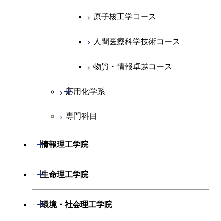
ース
ライフエンジニアリングコ
コース
原子核工学コース
原子核工学コース
ース
原子核工学コース
人間医療科学技術コース
人間医療科学技術コース
人間医療科学技術コース
人間医療科学技術コース
物質・情報卓越コース
物質・情報卓越コース
開閉
応用化学系
専門科目
応用化学コース
エネルギーコース
開閉
情報理工学院
エネルギー・情報コース
開閉
数理・計算科学系
開閉
生命理工学院
ライフエンジニアリングコ
開閉
情報工学系
数理・計算科学コース
開閉
生命理工学系
開閉
ース
環境・社会理工学院